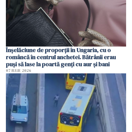
Înșelăciune de proporții în Ungaria, cu o
româncă în centrul anchetei. Bătrânii erau
puși să lase la poartă genți cu aur și bani
07 IULIE 2026