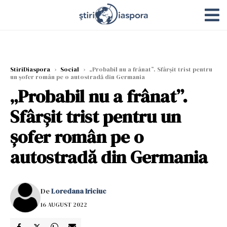
StiriDiaspora
›
Social
›
„Probabil nu a frânat”. Sfârșit trist pentru
un șofer român pe o autostradă din Germania
„Probabil nu a frânat”.
Sfârșit trist pentru un
șofer român pe o
autostradă din Germania
De
Loredana Iriciuc
16 AUGUST 2022