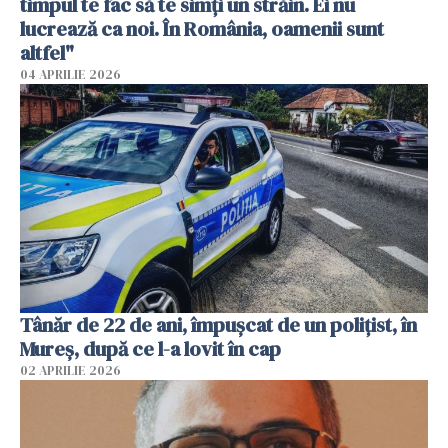
timpul te fac să te simți un străin. Ei nu
lucrează ca noi. În România, oamenii sunt
altfel"
04 APRILIE 2026
Tânăr de 22 de ani, împușcat de un polițist, în
Mureș, după ce l-a lovit în cap
02 APRILIE 2026