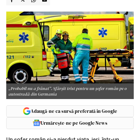
„Probabil nu a frânat”. Sfârșit trist pentru un șofer român pe o
autostradă din Germania
Adaugă-ne ca sursă preferată în Google
Urmărește-ne pe Google News
Un șofer român și-a pierdut viața, ieri, într-un