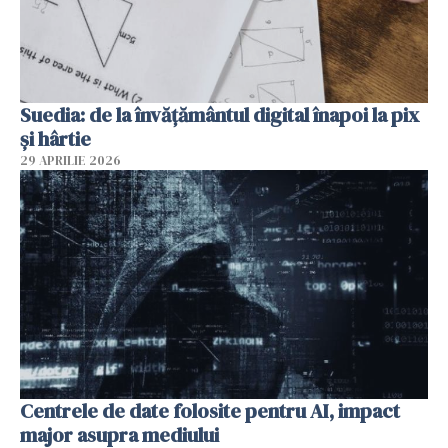
Suedia: de la învățământul digital înapoi la pix
și hârtie
29 APRILIE 2026
Centrele de date folosite pentru AI, impact
major asupra mediului