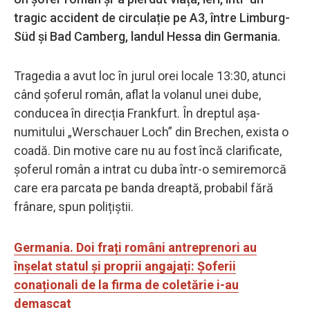
tragic accident de circulație pe A3, între Limburg-
Süd și Bad Camberg, landul Hessa din Germania.
Tragedia a avut loc în jurul orei locale 13:30, atunci
când șoferul român, aflat la volanul unei dube,
conducea în direcția Frankfurt. În dreptul așa-
numitului „Werschauer Loch” din Brechen, exista o
coadă. Din motive care nu au fost încă clarificate,
șoferul român a intrat cu duba într-o semiremorcă
care era parcata pe banda dreaptă, probabil fără
frânare, spun polițiștii.
Germania. Doi frați români antreprenori au
înșelat statul și proprii angajați: Șoferii
conaționali de la firma de coletărie i-au
demascat