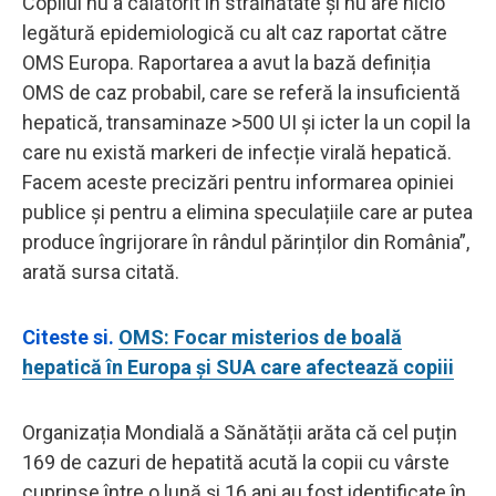
Copilul nu a călătorit în străinătate și nu are nicio
legătură epidemiologică cu alt caz raportat către
OMS Europa. Raportarea a avut la bază definiția
OMS de caz probabil, care se referă la insuficientă
hepatică, transaminaze >500 UI și icter la un copil la
care nu există markeri de infecție virală hepatică.
Facem aceste precizări pentru informarea opiniei
publice și pentru a elimina speculațiile care ar putea
produce îngrijorare în rândul părinților din România”,
arată sursa citată.
Citeste si.
OMS: Focar misterios de boală
hepatică în Europa şi SUA care afectează copiii
Organizația Mondială a Sănătății arăta că cel puțin
169 de cazuri de hepatită acută la copii cu vârste
cuprinse între o lună și 16 ani au fost identificate în