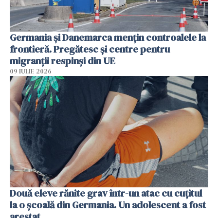
Germania și Danemarca mențin controalele la
frontieră. Pregătesc și centre pentru
migranții respinși din UE
09 IULIE 2026
Două eleve rănite grav într-un atac cu cuțitul
la o școală din Germania. Un adolescent a fost
arestat