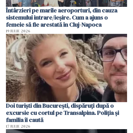
Întârzieri pe marile aeroporturi, din cauza
sistemului intrare/ieșire. Cum a ajuns o
femeie să fie arestată în Cluj-Napoca
19 IULIE 2026
Doi turiști din București, dispăruți după o
excursie cu cortul pe Transalpina. Poliția și
familia îi caută
17 IULIE 2026