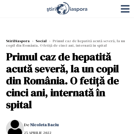
StiriDiaspora
›
Social
›
Primul caz de hepatită acută severă, la un
copil din România. O fetiță de cinci ani, internată în spital
Primul caz de hepatită
acută severă, la un copil
din România. O fetiță de
cinci ani, internată în
spital
De
Nicoleta Baciu
25 APRILIE 2022