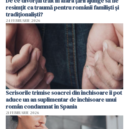
De ce divorțul trăit în afara țării ajunge să fie
resimțit ca traumă pentru românii familiști și
tradiționaliști?
24 FEBRUARIE 2026
Scrisorile trimise soacrei din închisoare îi pot
aduce un an suplimentar de închisoare unui
român condamnat în Spania
21 FEBRUARIE 2026