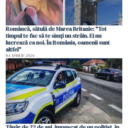
Româncă, sătulă de Marea Britanie: "Tot
timpul te fac să te simți un străin. Ei nu
lucrează ca noi. În România, oamenii sunt
altfel"
04 APRILIE 2026
Tânăr de 22 de ani, împușcat de un polițist, în