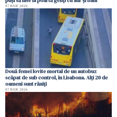
puși să lase la poartă genți cu aur și bani
07 IULIE 2026
Două femei lovite mortal de un autobuz
scăpat de sub control, în Lisabona. Alți 20 de
oameni sunt răniți
07 IULIE 2026