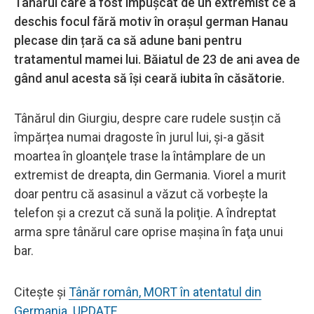
Tânărul care a fost împușcat de un extremist ce a
deschis focul fără motiv în orașul german Hanau
plecase din țară ca să adune bani pentru
tratamentul mamei lui. Băiatul de 23 de ani avea de
gând anul acesta să își ceară iubita în căsătorie.
Tânărul din Giurgiu, despre care rudele susțin că
împărțea numai dragoste în jurul lui, şi-a găsit
moartea în gloanţele trase la întâmplare de un
extremist de dreapta, din Germania. Viorel a murit
doar pentru că asasinul a văzut că vorbeşte la
telefon şi a crezut că sună la poliţie. A îndreptat
arma spre tânărul care oprise maşina în faţa unui
bar.
Citește și
Tânăr român, MORT în atentatul din
Germania. UPDATE