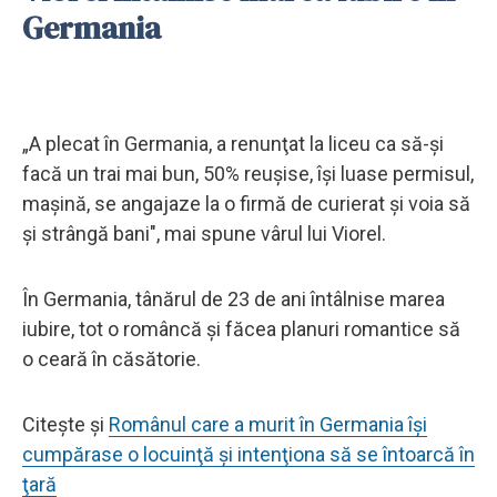
Germania
„A plecat în Germania, a renunţat la liceu ca să-şi
facă un trai mai bun, 50% reuşise, îşi luase permisul,
maşină, se angajaze la o firmă de curierat şi voia să
şi strângă bani", mai spune vârul lui Viorel.
În Germania, tânărul de 23 de ani întâlnise marea
iubire, tot o româncă şi făcea planuri romantice să
o ceară în căsătorie.
Citește și
Românul care a murit în Germania îşi
cumpărase o locuinţă şi intenţiona să se întoarcă în
ţară