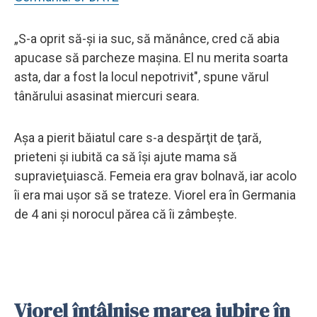
„S-a oprit să-şi ia suc, să mănânce, cred că abia
apucase să parcheze maşina. El nu merita soarta
asta, dar a fost la locul nepotrivit", spune vărul
tânărului asasinat miercuri seara.
Aşa a pierit băiatul care s-a despărţit de ţară,
prieteni şi iubită ca să îşi ajute mama să
supravieţuiască. Femeia era grav bolnavă, iar acolo
îi era mai uşor să se trateze. Viorel era în Germania
de 4 ani şi norocul părea că îi zâmbeşte.
Viorel întâlnise marea iubire în