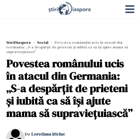
StiriDiaspora
›
Social
›
Povestea românului ucis în atacul din
Germania: „S-a despărţit de prieteni şi iubită ca să îşi ajute mama să
supravieţuiască”
Povestea românului ucis
în atacul din Germania:
„S-a despărţit de prieteni
şi iubită ca să îşi ajute
mama să supravieţuiască”
De
Loredana Iriciuc