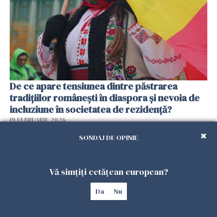
De ce apare tensiunea dintre păstrarea
tradițiilor românești în diaspora și nevoia de
incluziune în societatea de rezidență?
19 FEBRUARIE 2026
SONDAJ DE OPINIE
Vă simțiți cetățean european?
Da
Nu