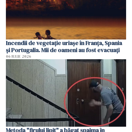
Incendii de vegetație uriașe în Franța, Spania
și Portugalia. Mii de oameni au fost evacuați
06 IULIE 2026
Metoda "firului lipit" a băgat spaima în