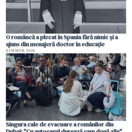
O româncă a plecat în Spania fără nimic și a
ajuns din menajeră doctor în educație
03 MARTIE 2026
Singura cale de evacuare a românilor din
Dubai: "Cu autocarul durează cam două zile"