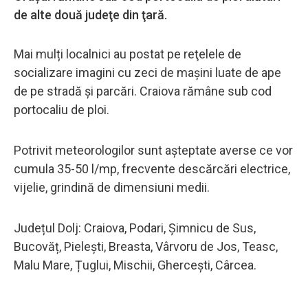
de alte două judeţe din ţară.
Mai mulți localnici au postat pe reţelele de
socializare imagini cu zeci de maşini luate de ape
de pe stradă şi parcări. Craiova rămâne sub cod
portocaliu de ploi.
Potrivit meteorologilor sunt așteptate averse ce vor
cumula 35-50 l/mp, frecvente descărcări electrice,
vijelie, grindină de dimensiuni medii.
Județul Dolj: Craiova, Podari, Șimnicu de Sus,
Bucovăț, Pielești, Breasta, Vârvoru de Jos, Teasc,
Malu Mare, Țuglui, Mischii, Ghercești, Cârcea.