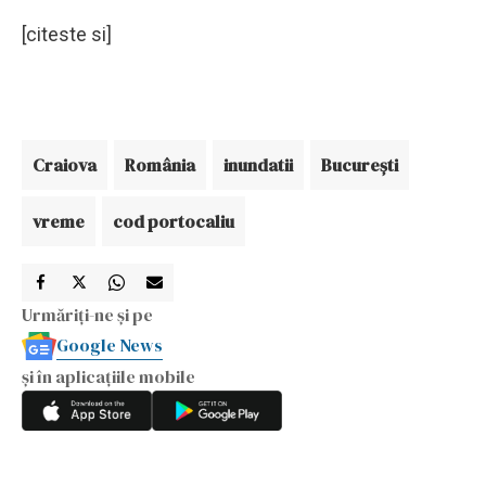
[citeste si]
Craiova
România
inundatii
Bucureşti
vreme
cod portocaliu
Urmăriți-ne și pe
Google News
și în aplicațiile mobile