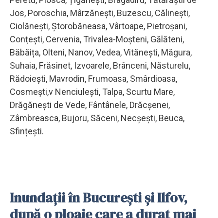
Jos, Poroschia, Mârzănești, Buzescu, Călinești,
Ciolănești, Ștorobăneasa, Vârtoape, Pietroșani,
Conțești, Cervenia, Trivalea-Moșteni, Gălăteni,
Băbăița, Olteni, Nanov, Vedea, Vitănești, Măgura,
Suhaia, Frăsinet, Izvoarele, Brânceni, Năsturelu,
Rădoiești, Mavrodin, Frumoasa, Smârdioasa,
Cosmești,v Nenciulești, Talpa, Scurtu Mare,
Drăgănești de Vede, Fântânele, Drăcșenei,
Zâmbreasca, Bujoru, Săceni, Necșești, Beuca,
Sfințești.
Inundații în București și Ilfov,
după o ploaie care a durat mai