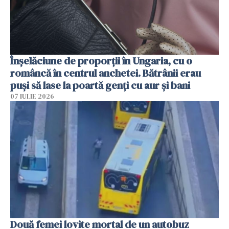
Înșelăciune de proporții în Ungaria, cu o
româncă în centrul anchetei. Bătrânii erau
puși să lase la poartă genți cu aur și bani
07 IULIE 2026
Două femei lovite mortal de un autobuz