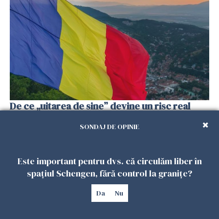
De ce „uitarea de sine” devine un risc real
pentru românii din diaspora, chiar când viața
SONDAJ DE OPINIE
pare aranjată pe hârtie?
18 FEBRUARIE 2026
Este important pentru dvs. că circulăm liber în
spațiul Schengen, fără control la granițe?
Da
Nu