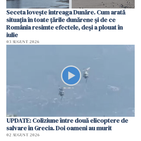
Seceta lovește întreaga Dunăre. Cum arată
situația în toate țările dunărene și de ce
România resimte efectele, deși a plouat în
iulie
03 AUGUST 2026
UPDATE: Coliziune între două elicoptere de
salvare în Grecia. Doi oameni au murit
02 AUGUST 2026