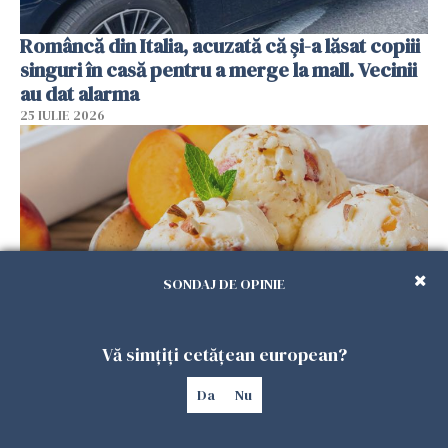
Româncă din Italia, acuzată că și-a lăsat copiii
singuri în casă pentru a merge la mall. Vecinii
au dat alarma
25 IULIE 2026
SONDAJ DE OPINIE
Vă simțiți cetățean european?
Înghețata de casă cu nectarine care
cucerește vara. Rețeta fără aparat, gata din
Da
Nu
câteva ingrediente
25 IULIE 2026