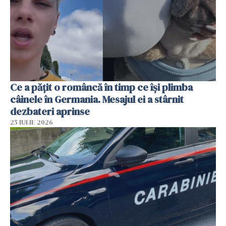
Ce a pățit o româncă în timp ce își plimba
câinele în Germania. Mesajul ei a stârnit
dezbateri aprinse
25 IULIE 2026