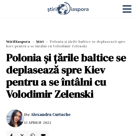
StiriDiaspora
›
Știri
›
Polonia și țările baltice se deplasează spre
Kiev pentru a se întâlni cu Volodimir Zelenski
Polonia și țările baltice se
deplasează spre Kiev
pentru a se întâlni cu
Volodimir Zelenski
De
Alexandra Curtache
13 APRILIE 2022