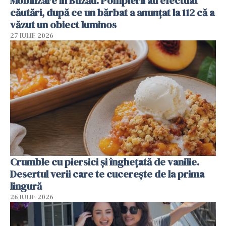
Mobilizare în Buzău. Pompierii au efectuat
căutări, după ce un bărbat a anunțat la 112 că a
văzut un obiect luminos
27 IULIE 2026
Crumble cu piersici și înghețată de vanilie.
Desertul verii care te cucerește de la prima
lingură
26 IULIE 2026