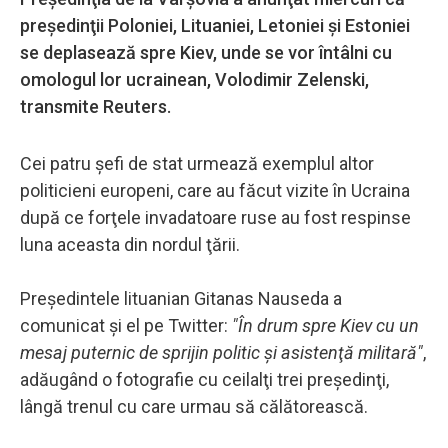
preşedinţii Poloniei, Lituaniei, Letoniei şi Estoniei
se deplasează spre Kiev, unde se vor întâlni cu
omologul lor ucrainean, Volodimir Zelenski,
transmite Reuters.
Cei patru şefi de stat urmează exemplul altor
politicieni europeni, care au făcut vizite în Ucraina
după ce forţele invadatoare ruse au fost respinse
luna aceasta din nordul ţării.
Preşedintele lituanian Gitanas Nauseda a
comunicat şi el pe Twitter:
"În drum spre Kiev cu un
mesaj puternic de sprijin politic şi asistenţă militară"
,
adăugând o fotografie cu ceilalţi trei preşedinţi,
lângă trenul cu care urmau să călătorească.