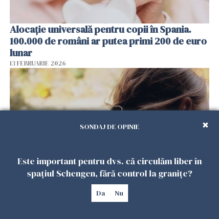
Alocație universală pentru copii în Spania.
100.000 de români ar putea primi 200 de euro
lunar
13 FEBRUARIE 2026
SONDAJ DE OPINIE
Este important pentru dvs. că circulăm liber în
spațiul Schengen, fără control la granițe?
De ce dorul de casă rămâne atât de viu la
Da
Nu
românii plecați în diaspora? Psiholog Radu
Leca, explicații pe înțelesul tuturor