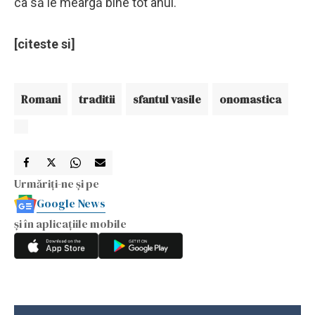
ca să le meargă bine tot anul.
[citeste si]
Romani
traditii
sfantul vasile
onomastica
Urmăriți-ne și pe
Google News
și în aplicațiile mobile