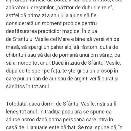
apărătorul creştinilor, „păzitor de duhurile rele”,
astfel că prima zi a anului a ajuns să fie
considerată un moment propice pentru
desfăşurarea practicilor magice. În ziua
de Sfântului Vasile cel Mare e bine să verşi vin pe
masă, să spargi un pahar alb, să răstorni cutia de
chibrituri sau să dai de pomană unui om sărac, ca
să ai noroc tot anul. Dacă în ziua de Sfântul Vasile,
după ce te speli pe faţă, te ştergi cu un prosop în
care pui un ban de aur sau de argint, vei fi curat şi
sănătos în tot anul.
Totodată, dacă dormi de Sfântul Vasile, rişti să fii
leneş tot anul. În tradiţia populară se spune că
aduce noroc dacă prima persoană care intră în
casă de 1 ianuarie este bărbat. Se mai spune că, în