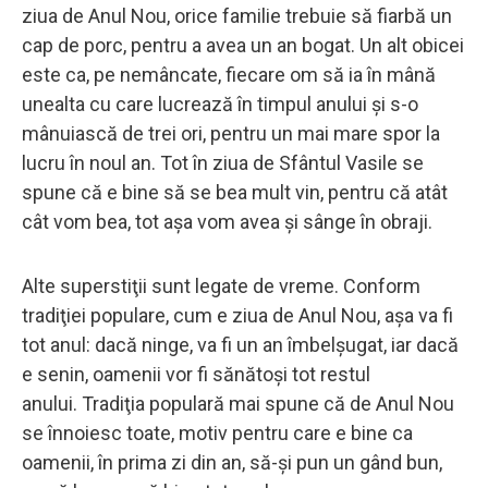
ziua de Anul Nou, orice familie trebuie să fiarbă un
cap de porc, pentru a avea un an bogat. Un alt obicei
este ca, pe nemâncate, fiecare om să ia în mână
unealta cu care lucrează în timpul anului şi s-o
mânuiască de trei ori, pentru un mai mare spor la
lucru în noul an. Tot în ziua de Sfântul Vasile se
spune că e bine să se bea mult vin, pentru că atât
cât vom bea, tot aşa vom avea şi sânge în obraji.
Alte superstiţii sunt legate de vreme. Conform
tradiţiei populare, cum e ziua de Anul Nou, aşa va fi
tot anul: dacă ninge, va fi un an îmbelşugat, iar dacă
e senin, oamenii vor fi sănătoşi tot restul
anului. Tradiţia populară mai spune că de Anul Nou
se înnoiesc toate, motiv pentru care e bine ca
oamenii, în prima zi din an, să-şi pun un gând bun,