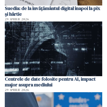
Suedia: de la învățământul digital înapoi la pix
și hârtie
29 APRILIE 2026
Centrele de date folosite pentru AI, impact
major asupra mediului
29 APRILIE 2026