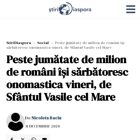
StiriDiaspora
›
Social
›
Peste jumătate de milion de români îşi
sărbătoresc onomastica vineri, de Sfântul Vasile cel Mare
Peste jumătate de milion
de români îşi sărbătoresc
onomastica vineri, de
Sfântul Vasile cel Mare
De
Nicoleta Baciu
31 DECEMBRIE 2020