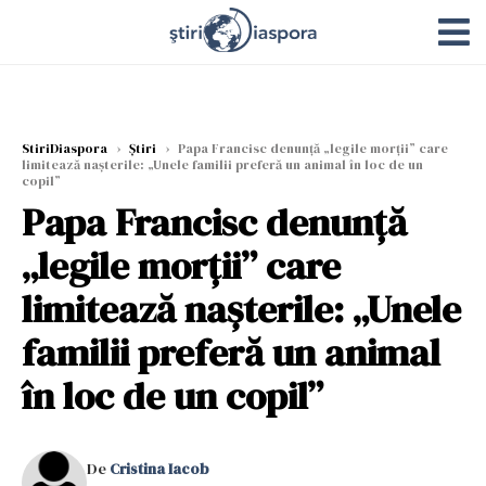
StiriDiaspora
›
Știri
›
Papa Francisc denunță „legile morții” care
limitează nașterile: „Unele familii preferă un animal în loc de un
copil”
Papa Francisc denunță
„legile morții” care
limitează nașterile: „Unele
familii preferă un animal
în loc de un copil”
De
Cristina Iacob