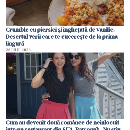
Crumble cu piersici și înghețată de vanilie.
Desertul verii care te cucerește de la prima
lingură
26 IULIE 2026
Cum au devenit două românce de neînlocuit
într-un restaurant din SUA. Patronul: „Nu știu