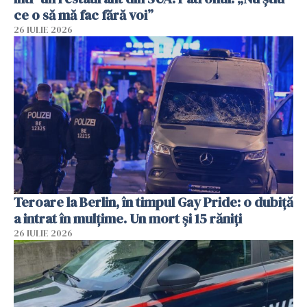
ce o să mă fac fără voi”
26 IULIE 2026
Teroare la Berlin, în timpul Gay Pride: o dubiță
a intrat în mulțime. Un mort și 15 răniți
26 IULIE 2026