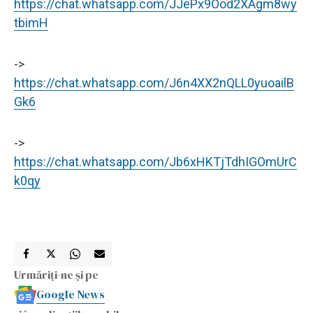
https://chat.whatsapp.com/JJePx9Ood2XAgm8wy
tbimH
->
https://chat.whatsapp.com/J6n4XX2nQLL0yuoailB
Gk6
->
https://chat.whatsapp.com/Jb6xHKTjTdhIGOmUrC
k0qy
Urmăriți-ne și pe
Google News