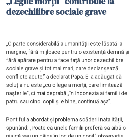
„Legile morții” contribuie la
dezechilibre sociale grave
„O parte considerabilă a umanității este lăsată la
margine, fără mijloace pentru o existență demnă și
fără apărare pentru a face față unor dezechilibre
sociale grave și tot mai mari, care declanșează
conflicte acute,” a declarat Papa. El a adăugat că
soluția nu este „cu o lege a morții, care limitează
nașterile”, ci mai degrabă „în Indonezia ai familii de
patru sau cinci copii și e bine, continuă așa”.
Pontiful a abordat și problema scăderii natalității,
spunând: „Poate că unele familii preferă să aibă o
pisică sau un câine în loc de un copil,” observație