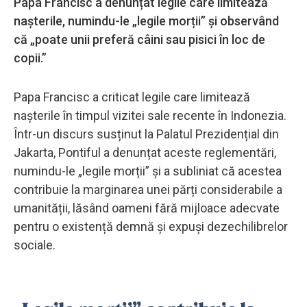
Papa Francisc a denunțat legile care limitează
nașterile, numindu-le „legile morții” și observând
că „poate unii preferă câini sau pisici în loc de
copii.”
Papa Francisc a criticat legile care limitează
nașterile în timpul vizitei sale recente în Indonezia.
Într-un discurs susținut la Palatul Prezidențial din
Jakarta, Pontiful a denunțat aceste reglementări,
numindu-le „legile morții” și a subliniat că acestea
contribuie la marginarea unei părți considerabile a
umanității, lăsând oameni fără mijloace adecvate
pentru o existență demnă și expuși dezechilibrelor
sociale.