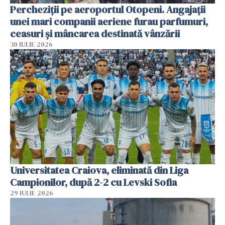
Percheziții pe aeroportul Otopeni. Angajații
unei mari companii aeriene furau parfumuri,
ceasuri și mâncarea destinată vânzării
30 IULIE 2026
Universitatea Craiova, eliminată din Liga
Campionilor, după 2-2 cu Levski Sofia
29 IULIE 2026