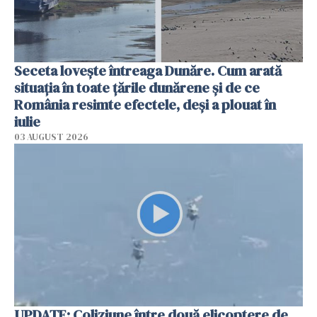
Seceta lovește întreaga Dunăre. Cum arată
situația în toate țările dunărene și de ce
România resimte efectele, deși a plouat în
iulie
03 AUGUST 2026
UPDATE: Coliziune între două elicoptere de