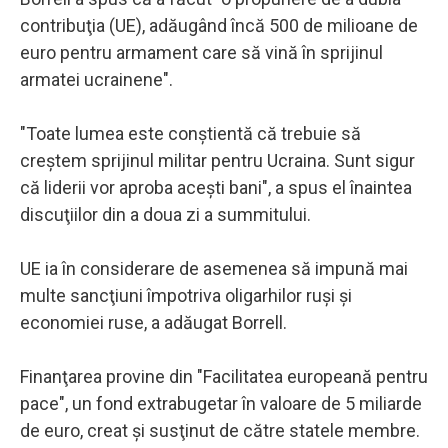
contribuţia (UE), adăugând încă 500 de milioane de
euro pentru armament care să vină în sprijinul
armatei ucrainene".
"Toate lumea este conştientă că trebuie să
creştem sprijinul militar pentru Ucraina. Sunt sigur
că liderii vor aproba aceşti bani", a spus el înaintea
discuţiilor din a doua zi a summitului.
UE ia în considerare de asemenea să impună mai
multe sancţiuni împotriva oligarhilor ruşi şi
economiei ruse, a adăugat Borrell.
Finanţarea provine din "Facilitatea europeană pentru
pace", un fond extrabugetar în valoare de 5 miliarde
de euro, creat şi susţinut de către statele membre.