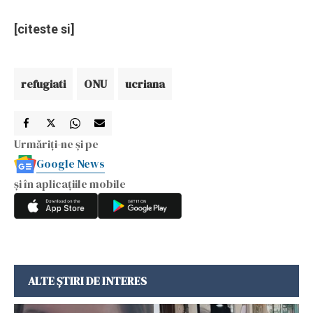
[citeste si]
refugiati
ONU
ucriana
Urmăriți-ne și pe
Google News
și în aplicațiile mobile
ALTE ȘTIRI DE INTERES