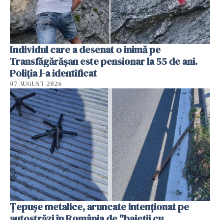
Individul care a desenat o inimă pe
Transfăgărășan este pensionar la 55 de ani.
Poliția l-a identificat
07 AUGUST 2026
Țepușe metalice, aruncate intenționat pe
autostrăzi în România de "baieții cu