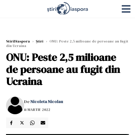
StiriDiaspora
›
Știri
›
ONU: Peste 2,5 milioane de persoane au fugit
din Ucraina
ONU: Peste 2,5 milioane
de persoane au fugit din
Ucraina
De
Nicoleta Nicolau
11 MARTIE 2022