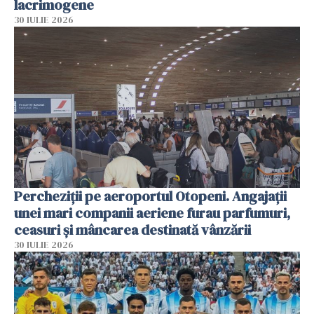
lacrimogene
30 IULIE 2026
Percheziții pe aeroportul Otopeni. Angajații
unei mari companii aeriene furau parfumuri,
ceasuri și mâncarea destinată vânzării
30 IULIE 2026