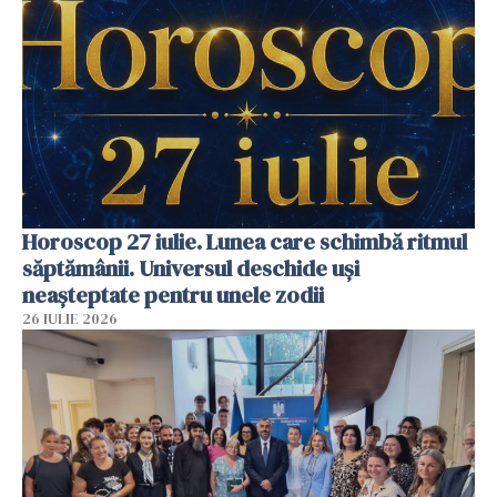
Horoscop 27 iulie. Lunea care schimbă ritmul
săptămânii. Universul deschide uși
neașteptate pentru unele zodii
26 IULIE 2026