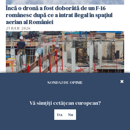
Încă o dronă a fost doborâtă de un F-16
românesc după ce a intrat ilegal în spațiul
aerian al României
25 IULIE 2026
SONDAJ DE OPINIE
Se caută urgent români pentru șantiere din
Vă simțiți cetățean european?
Marea Britanie. Salarii de până la 29 de lire pe
oră
Da
Nu
25 IULIE 2026