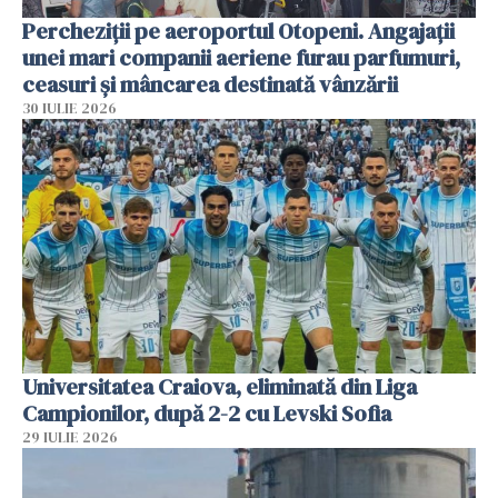
Percheziții pe aeroportul Otopeni. Angajații
unei mari companii aeriene furau parfumuri,
ceasuri și mâncarea destinată vânzării
30 IULIE 2026
Universitatea Craiova, eliminată din Liga
Campionilor, după 2-2 cu Levski Sofia
29 IULIE 2026