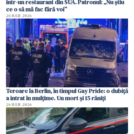
într-un restaurant din SUA. Patronul: „Nu știu
ce o să mă fac fără voi”
26 IULIE 2026
Teroare la Berlin, în timpul Gay Pride: o dubiță
a intrat în mulțime. Un mort și 15 răniți
26 IULIE 2026