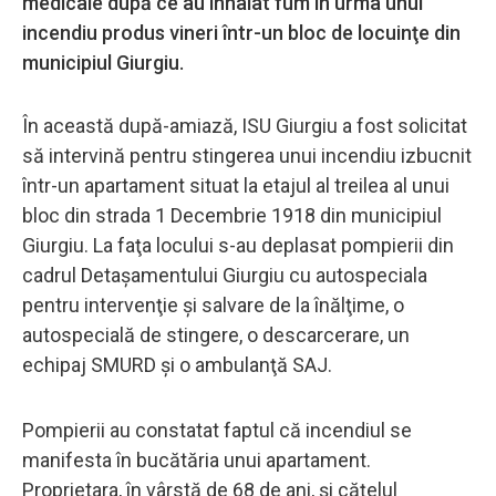
medicale după ce au inhalat fum în urma unui
incendiu produs vineri într-un bloc de locuinţe din
municipiul Giurgiu.
În această după-amiază, ISU Giurgiu a fost solicitat
să intervină pentru stingerea unui incendiu izbucnit
într-un apartament situat la etajul al treilea al unui
bloc din strada 1 Decembrie 1918 din municipiul
Giurgiu. La faţa locului s-au deplasat pompierii din
cadrul Detaşamentului Giurgiu cu autospeciala
pentru intervenţie şi salvare de la înălţime, o
autospecială de stingere, o descarcerare, un
echipaj SMURD şi o ambulanţă SAJ.
Pompierii au constatat faptul că incendiul se
manifesta în bucătăria unui apartament.
Proprietara, în vârstă de 68 de ani, şi căţelul