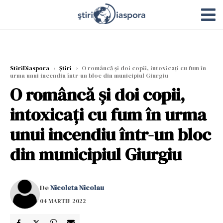
StiriDiaspora
›
Știri
›
O româncă şi doi copii, intoxicaţi cu fum în
urma unui incendiu într-un bloc din municipiul Giurgiu
O româncă şi doi copii,
intoxicaţi cu fum în urma
unui incendiu într-un bloc
din municipiul Giurgiu
De
Nicoleta Nicolau
04 MARTIE 2022