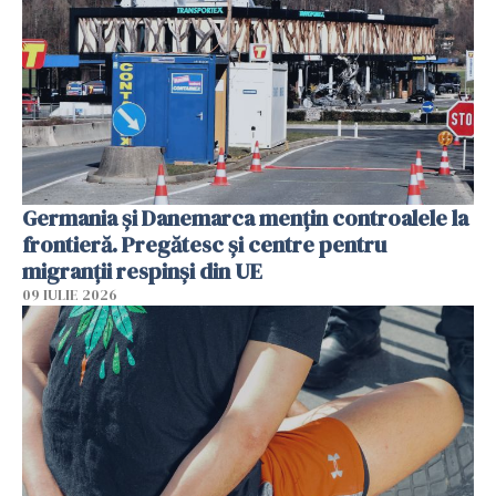
Germania și Danemarca mențin controalele la
frontieră. Pregătesc și centre pentru
migranții respinși din UE
09 IULIE 2026