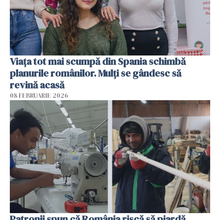
Viața tot mai scumpă din Spania schimbă
planurile românilor. Mulți se gândesc să
revină acasă
08 FEBRUARIE 2026
Patronii spun că România riscă să piardă