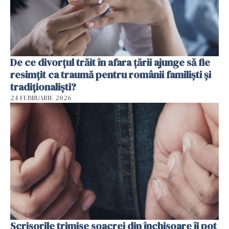
De ce divorțul trăit în afara țării ajunge să fie
resimțit ca traumă pentru românii familiști și
tradiționaliști?
24 FEBRUARIE 2026
Scrisorile trimise soacrei din închisoare îi pot