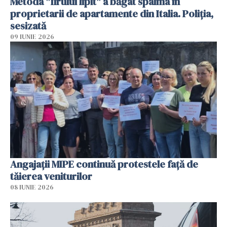
Metoda "firului lipit" a băgat spaima în
proprietarii de apartamente din Italia. Poliția,
sesizată
09 IUNIE 2026
Angajaţii MIPE continuă protestele faţă de
tăierea veniturilor
08 IUNIE 2026