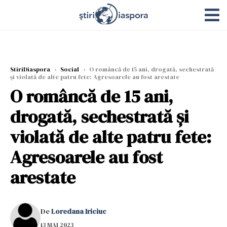
StiriDiaspora
›
Social
›
O româncă de 15 ani, drogată, sechestrată
și violată de alte patru fete: Agresoarele au fost arestate
O româncă de 15 ani,
drogată, sechestrată și
violată de alte patru fete:
Agresoarele au fost
arestate
De
Loredana Iriciuc
13 MAI 2023