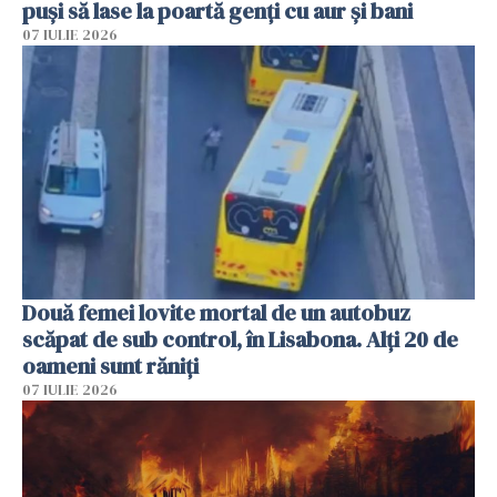
puși să lase la poartă genți cu aur și bani
07 IULIE 2026
Două femei lovite mortal de un autobuz
scăpat de sub control, în Lisabona. Alți 20 de
oameni sunt răniți
07 IULIE 2026