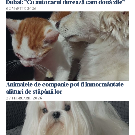
Dubai: "Cu autocarul durează cam două zile"
02 MARTIE 2026
Animalele de companie pot fi înmormântate
alături de stăpânii lor
27 FEBRUARIE 2026