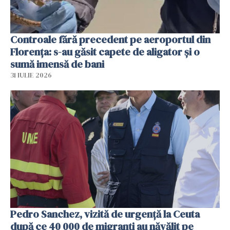
Controale fără precedent pe aeroportul din
Florența: s-au găsit capete de aligator și o
sumă imensă de bani
31 IULIE 2026
Pedro Sanchez, vizită de urgență la Ceuta
după ce 40 000 de migranți au năvălit pe