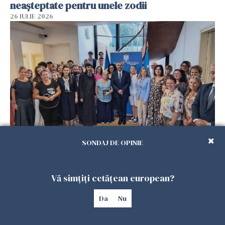
neașteptate pentru unele zodii
26 IULIE 2026
Accidente, spitalizare sau alte urgențe?
SONDAJ DE OPINIE
Consulatul României la Roma promite
intervenții în doar 24 de ore
Vă simțiți cetățean european?
26 IULIE 2026
Da
Nu