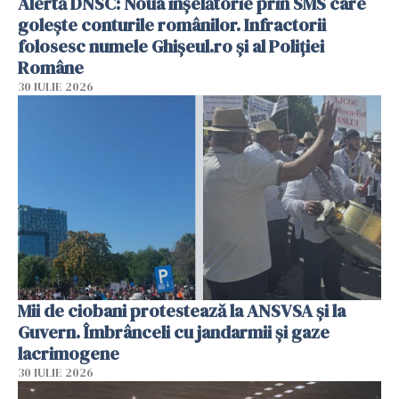
Alertă DNSC: Noua înșelătorie prin SMS care
golește conturile românilor. Infractorii
folosesc numele Ghișeul.ro și al Poliției
Române
30 IULIE 2026
Mii de ciobani protestează la ANSVSA și la
Guvern. Îmbrânceli cu jandarmii și gaze
lacrimogene
30 IULIE 2026