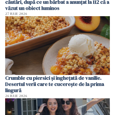
căutări, după ce un bărbat a anunțat la 112 că a
văzut un obiect luminos
27 IULIE 2026
Crumble cu piersici și înghețată de vanilie.
Desertul verii care te cucerește de la prima
lingură
26 IULIE 2026