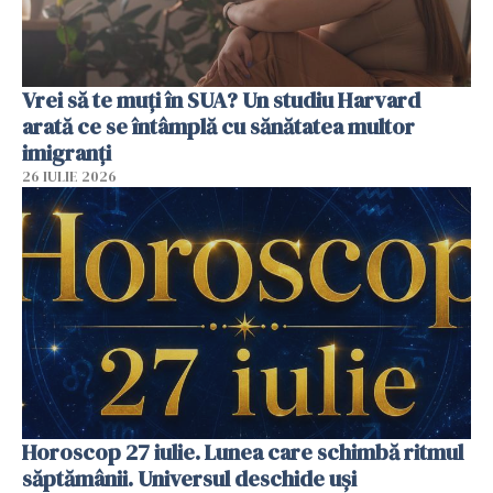
Vrei să te muți în SUA? Un studiu Harvard
arată ce se întâmplă cu sănătatea multor
imigranți
26 IULIE 2026
Horoscop 27 iulie. Lunea care schimbă ritmul
săptămânii. Universul deschide uși