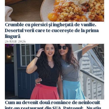
Crumble cu piersici și înghețată de vanilie.
Desertul verii care te cucerește de la prima
lingură
26 IULIE 2026
Cum au devenit două românce de neînlocuit
într-un restaurant din SUA. Patronul: „Nu știu