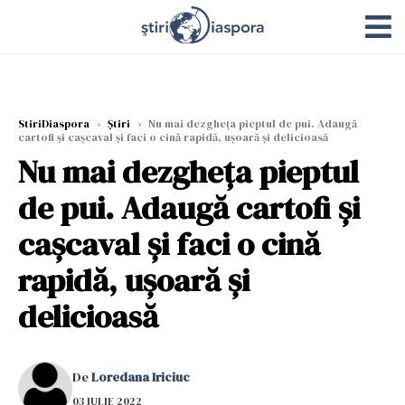
StiriDiaspora
›
Știri
›
Nu mai dezgheța pieptul de pui. Adaugă
cartofi și cașcaval și faci o cină rapidă, ușoară și delicioasă
Nu mai dezgheța pieptul
de pui. Adaugă cartofi și
cașcaval și faci o cină
rapidă, ușoară și
delicioasă
De
Loredana Iriciuc
03 IULIE 2022