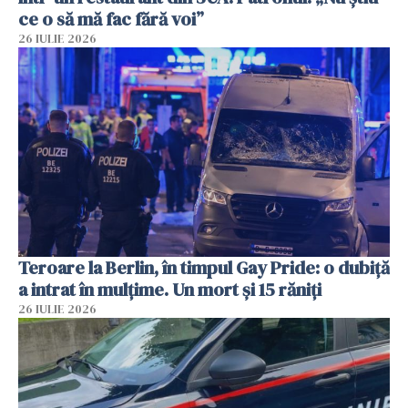
ce o să mă fac fără voi”
26 IULIE 2026
Teroare la Berlin, în timpul Gay Pride: o dubiță
a intrat în mulțime. Un mort și 15 răniți
26 IULIE 2026