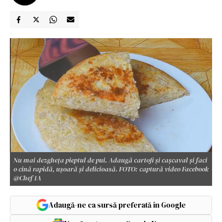
Nu mai dezgheța pieptul de pui. Adaugă cartofi și cașcaval și faci
o cină rapidă, ușoară și delicioasă. FOTO: captură video Facebook
@Chef 1A
Adaugă-ne ca sursă preferată în Google