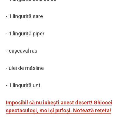
- 1 linguriță sare
- 1 linguriță piper
- cașcaval ras
- ulei de măsline
- 1 linguriță unt.
Imposibil să nu iubești acest desert! Ghiocei
spectaculoși, moi și pufoși. Notează rețeta!