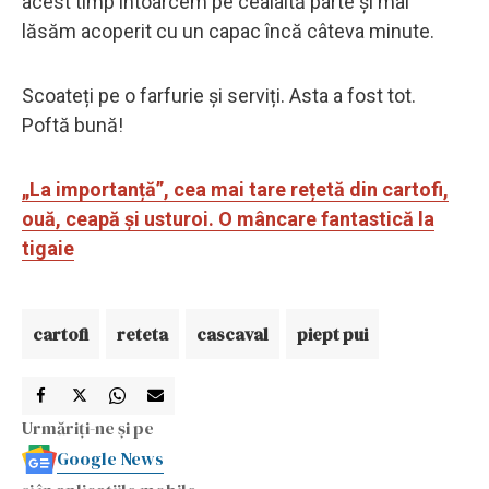
acest timp întoarcem pe cealaltă parte și mai
lăsăm acoperit cu un capac încă câteva minute.
Scoateți pe o farfurie și serviți. Asta a fost tot.
Poftă bună!
„La importanță”, cea mai tare rețetă din cartofi,
ouă, ceapă și usturoi. O mâncare fantastică la
tigaie
cartofi
reteta
cascaval
piept pui
Urmăriți-ne și pe
Google News