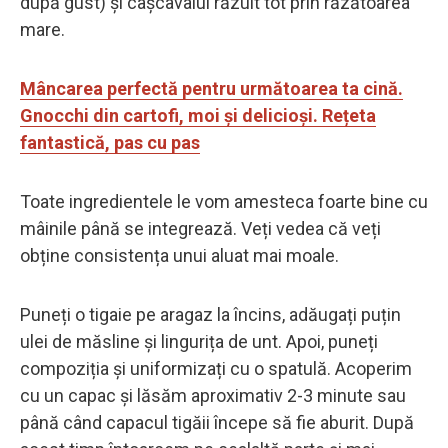
după gust) și cașcavalul răzuit tot prin răzătoarea
mare.
Mâncarea perfectă pentru următoarea ta cină.
Gnocchi din cartofi, moi și delicioși. Rețeta
fantastică, pas cu pas
Toate ingredientele le vom amesteca foarte bine cu
mâinile până se integrează. Veți vedea că veți
obține consistența unui aluat mai moale.
Puneți o tigaie pe aragaz la încins, adăugați puțin
ulei de măsline și lingurița de unt. Apoi, puneți
compoziția și uniformizați cu o spatulă. Acoperim
cu un capac și lăsăm aproximativ 2-3 minute sau
până când capacul tigăii începe să fie aburit. După