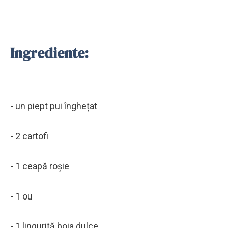
Ingrediente:
- un piept pui înghețat
- 2 cartofi
- 1 ceapă roșie
- 1 ou
- 1 linguriță boia dulce