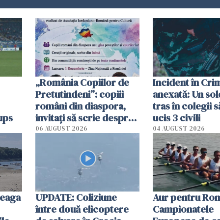
„România Copiilor de
Incident în Cr
Pretutindeni”: copiii
anexată: Un sol
români din diaspora,
tras în colegii s
ups
invitați să scrie despre
ucis 3 civili
România într-un volum
06 AUGUST 2026
04 AUGUST 2026
special
reaga
UPDATE: Coliziune
Aur pentru Rom
între două elicoptere
Campionatele