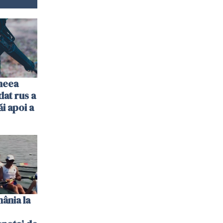
imeea
dat rus a
ăi apoi a
ânia la