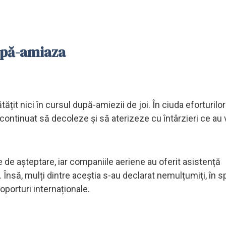
upă-amiaza
țit nici în cursul după-amiezii de joi. În ciuda eforturilor
continuat să decoleze și să aterizeze cu întârzieri ce au 
e de așteptare, iar companiile aeriene au oferit asistență
 Însă, mulți dintre aceștia s-au declarat nemulțumiți, în s
oporturi internaționale.