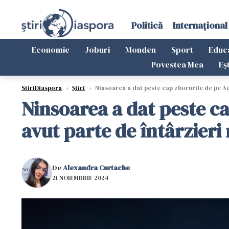
Politică
Internațional
Economie
Joburi
Monden
Sport
Educ
Povestea Mea
Eș
StiriDiaspora
›
Știri
›
Ninsoarea a dat peste cap zborurile de pe Aer
Ninsoarea a dat peste ca
avut parte de întârzieri
De
Alexandra Curtache
21 NOIEMBRIE 2024