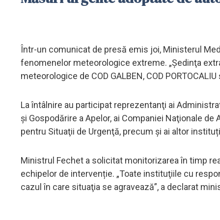
Într-un comunicat de presă emis joi, Ministerul Medi
fenomenelor meteorologice extreme. „Şedinţa extrao
meteorologice de COD GALBEN, COD PORTOCALIU 
La întâlnire au participat reprezentanţi ai Administra
şi Gospodărire a Apelor, ai Companiei Naţionale de Ad
pentru Situaţii de Urgenţă, precum şi ai altor institu
Ministrul Fechet a solicitat monitorizarea în timp rea
echipelor de intervenție. „Toate instituţiile cu respo
cazul în care situaţia se agravează”, a declarat minis