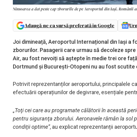
Ninsoarea a dat peste cap zborurile de pe Aeroportul din Iași. Românii au
Adaugă-ne ca sursă preferată în Google
Urm
Joi dimineață, Aeroportul Internațional din Iași a f
zborurilor. Pasagerii care urmau să decoleze spr
Air, au fost nevoiți să aștepte în medie trei ore fa
Dortmund și București-Otopeni nu au fost scutite d
Potrivit reprezentanților aeroportului, principalele c
efectuării operațiunilor de degivrare, esențiale pent
„Toţi cei care au programate călătorii în această pe
pentru siguranţa zborului. Aeronavele rămân la sol 
condiţii optime”
, au explicat reprezentanții aeroportu