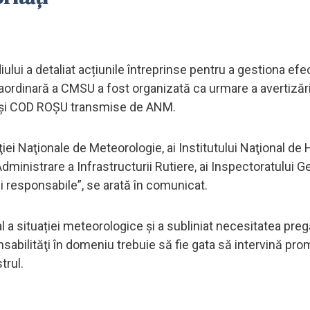
ului a detaliat acțiunile întreprinse pentru a gestiona efe
rdinară a CMSU a fost organizată ca urmare a avertizări
şi COD ROŞU transmise de ANM.
ţiei Naţionale de Meteorologie, ai Institutului Naţional de 
ministrare a Infrastructurii Rutiere, ai Inspectoratului G
ții responsabile”, se arată în comunicat.
l a situației meteorologice și a subliniat necesitatea pregă
nsabilităţi în domeniu trebuie să fie gata să intervină pro
trul.