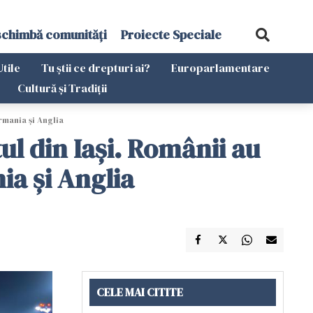
schimbă comunități
Proiecte Speciale
Utile
Tu știi ce drepturi ai?
Europarlamentare
Cultură și Tradiții
rmania și Anglia
ul din Iași. Românii au
ia și Anglia
CELE MAI CITITE