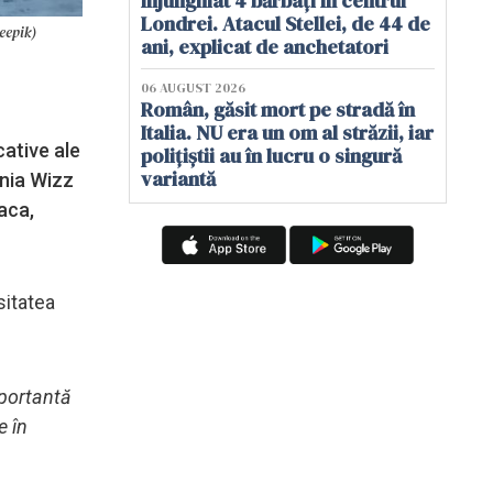
înjunghiat 4 bărbați în centrul
Londrei. Atacul Stellei, de 44 de
eepik)
ani, explicat de anchetatori
06 AUGUST 2026
Român, găsit mort pe stradă în
Italia. NU era un om al străzii, iar
cative ale
polițiștii au în lucru o singură
variantă
ania Wizz
aca,
sitatea
mportantă
e în