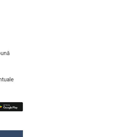
 pună
ntuale