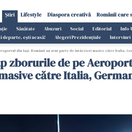
Știri
Lifestyle
Diaspora creativă
Românii care 
ație
Sănătate
Abuzuri
Social
Editorial
Info-
ti departe, ești acasă!
Alegeri Prezidențiale
Interviuri
oportul din Iași. Românii au avut parte de întârzieri masive către Italia, Ge
p zborurile de pe Aeroport
 masive către Italia, German