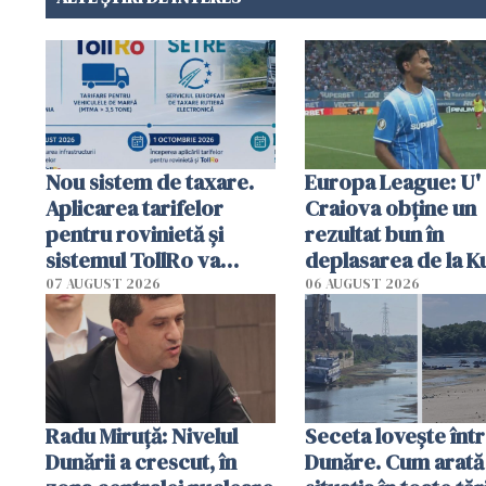
Nou sistem de taxare.
Europa League: U'
Aplicarea tarifelor
Craiova obține un
pentru rovinietă şi
rezultat bun în
sistemul TollRo va
deplasarea de la K
începe la 1 octombrie
07 AUGUST 2026
06 AUGUST 2026
Radu Miruţă: Nivelul
Seceta lovește înt
Dunării a crescut, în
Dunăre. Cum arată