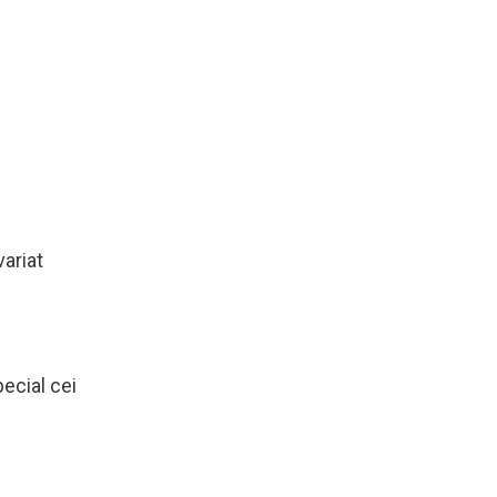
variat
pecial cei