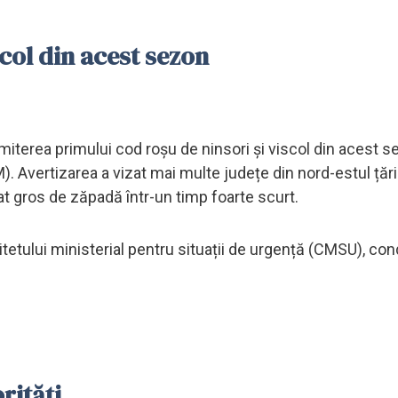
scol din acest sezon
emiterea primului cod roșu de ninsori și viscol din acest 
 Avertizarea a vizat mai multe județe din nord-estul țări
at gros de zăpadă într-un timp foarte scurt.
etului ministerial pentru situații de urgență (CMSU), co
rități