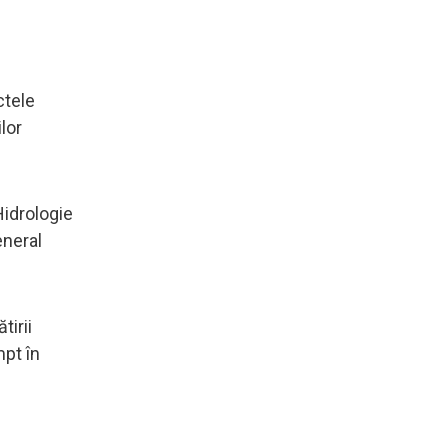
ctele
lor
Hidrologie
eneral
tirii
mpt în