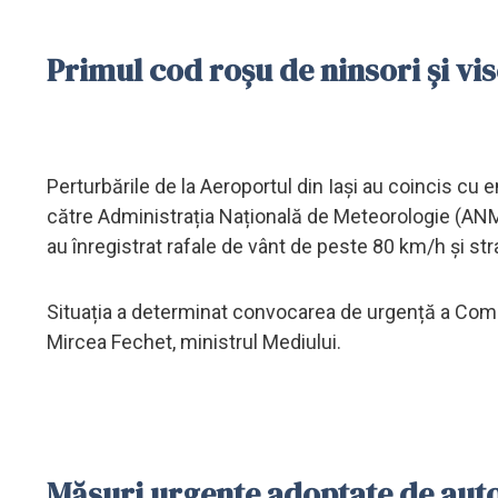
Primul cod roșu de ninsori și vi
Perturbările de la Aeroportul din Iași au coincis cu 
către Administrația Națională de Meteorologie (ANM).
au înregistrat rafale de vânt de peste 80 km/h și str
Situația a determinat convocarea de urgență a Comit
Mircea Fechet, ministrul Mediului.
Măsuri urgente adoptate de auto