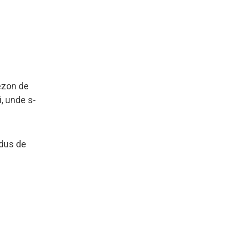
sezon de
i, unde s-
ndus de