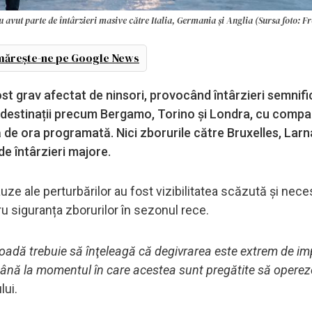
 avut parte de întârzieri masive către Italia, Germania și Anglia (Sursa foto: Fr
ărește-ne pe Google News
ost grav afectat de ninsori, provocând întârzieri semnifi
e destinații precum Bergamo, Torino și Londra, cu comp
ță de ora programată. Nici zborurile către Bruxelles, Larn
e întârzieri majore.
auze ale perturbărilor au fost vizibilitatea scăzută și nece
ru siguranța zborurilor în sezonul rece.
rioadă trebuie să înţeleagă că degivrarea este extrem de i
până la momentul în care acestea sunt pregătite să operez
lui.