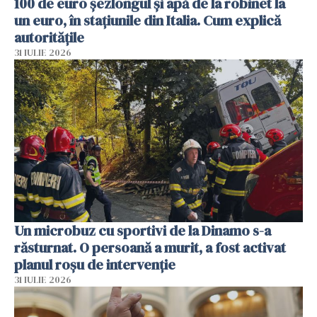
100 de euro șezlongul și apă de la robinet la
un euro, în stațiunile din Italia. Cum explică
autoritățile
31 IULIE 2026
Un microbuz cu sportivi de la Dinamo s-a
răsturnat. O persoană a murit, a fost activat
planul roșu de intervenție
31 IULIE 2026