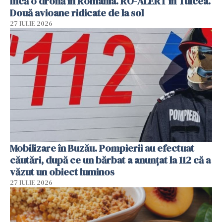
Încă o dronă în România. RO-ALERT în Tulcea.
Două avioane ridicate de la sol
27 IULIE 2026
Mobilizare în Buzău. Pompierii au efectuat
căutări, după ce un bărbat a anunțat la 112 că a
văzut un obiect luminos
27 IULIE 2026