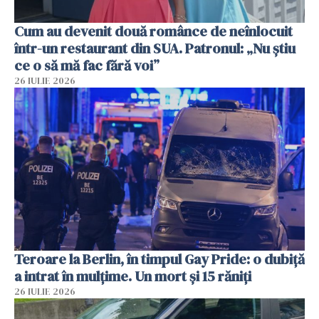
Cum au devenit două românce de neînlocuit
într-un restaurant din SUA. Patronul: „Nu știu
ce o să mă fac fără voi”
26 IULIE 2026
Teroare la Berlin, în timpul Gay Pride: o dubiță
a intrat în mulțime. Un mort și 15 răniți
26 IULIE 2026