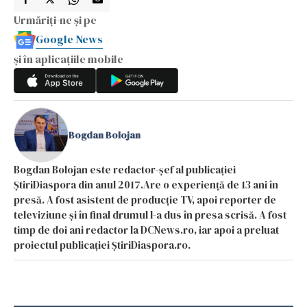
Urmăriți-ne și pe
Google News
și în aplicațiile mobile
Bogdan Bolojan
Bogdan Bolojan este redactor-șef al publicației
ȘtiriDiaspora din anul 2017.Are o experiență de 13 ani în
presă. A fost asistent de producție TV, apoi reporter de
televiziune și în final drumul l-a dus în presa scrisă. A fost
timp de doi ani redactor la DCNews.ro, iar apoi a preluat
proiectul publicației ȘtiriDiaspora.ro.