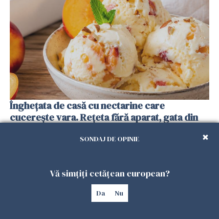
Înghețata de casă cu nectarine care
cucerește vara. Rețeta fără aparat, gata din
câteva ingrediente
SONDAJ DE OPINIE
25 IULIE 2026
Vă simțiți cetățean european?
Da
Nu