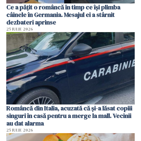
Ce a pățit o româncă în timp ce își plimba
câinele în Germania. Mesajul ei a stârnit
dezbateri aprinse
25 IULIE 2026
Româncă din Italia, acuzată că și-a lăsat copiii
singuri în casă pentru a merge la mall. Vecinii
au dat alarma
25 IULIE 2026