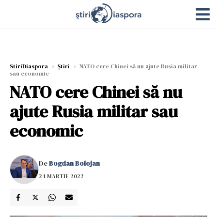
StiriDiaspora
›
Știri
›
NATO cere Chinei să nu ajute Rusia militar
sau economic
NATO cere Chinei să nu
ajute Rusia militar sau
economic
De
Bogdan Bolojan
24 MARTIE 2022