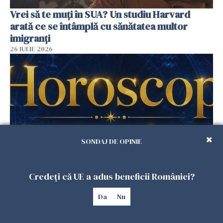
Vrei să te muți în SUA? Un studiu Harvard
arată ce se întâmplă cu sănătatea multor
imigranți
26 IULIE 2026
SONDAJ DE OPINIE
Horoscop 27 iulie. Lunea care schimbă ritmul
Credeți că UE a adus beneficii României?
săptămânii. Universul deschide uși
neașteptate pentru unele zodii
Da
Nu
26 IULIE 2026