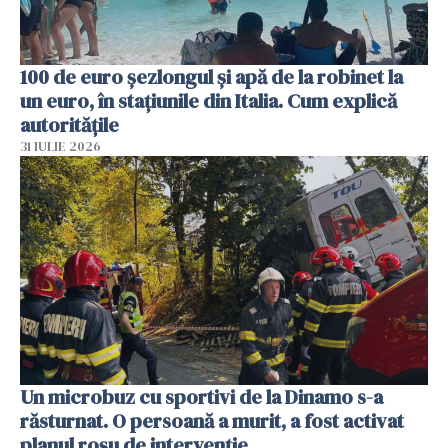
100 de euro șezlongul și apă de la robinet la
un euro, în stațiunile din Italia. Cum explică
autoritățile
31 IULIE 2026
Un microbuz cu sportivi de la Dinamo s-a
răsturnat. O persoană a murit, a fost activat
planul roșu de intervenție