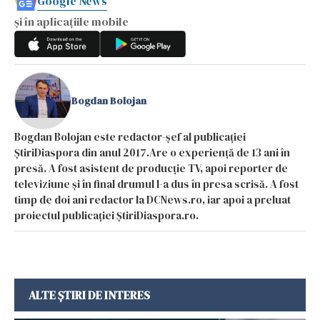
Google News
și în aplicațiile mobile
Bogdan Bolojan
Bogdan Bolojan este redactor-șef al publicației
ȘtiriDiaspora din anul 2017.Are o experiență de 13 ani în
presă. A fost asistent de producție TV, apoi reporter de
televiziune și în final drumul l-a dus în presa scrisă. A fost
timp de doi ani redactor la DCNews.ro, iar apoi a preluat
proiectul publicației ȘtiriDiaspora.ro.
ALTE ȘTIRI DE INTERES