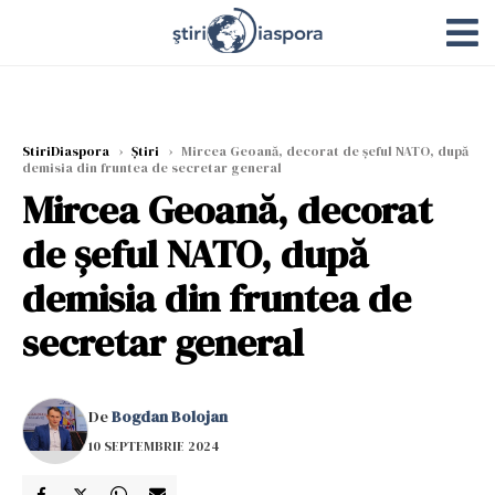
StiriDiaspora
›
Știri
›
Mircea Geoană, decorat de șeful NATO, după
demisia din fruntea de secretar general
Mircea Geoană, decorat
de șeful NATO, după
demisia din fruntea de
secretar general
De
Bogdan Bolojan
10 SEPTEMBRIE 2024