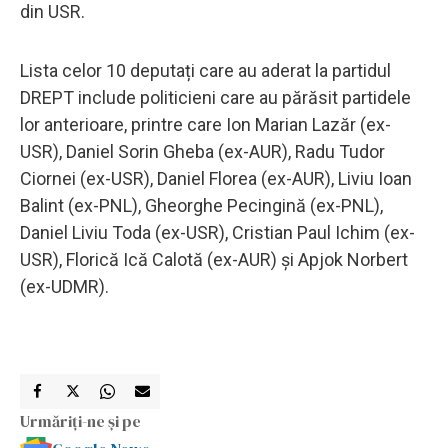
din USR.
Lista celor 10 deputați care au aderat la partidul
DREPT include politicieni care au părăsit partidele
lor anterioare, printre care Ion Marian Lazăr (ex-
USR), Daniel Sorin Gheba (ex-AUR), Radu Tudor
Ciornei (ex-USR), Daniel Florea (ex-AUR), Liviu Ioan
Balint (ex-PNL), Gheorghe Pecingină (ex-PNL),
Daniel Liviu Toda (ex-USR), Cristian Paul Ichim (ex-
USR), Florică Ică Calotă (ex-AUR) și Apjok Norbert
(ex-UDMR).
Urmăriți-ne și pe