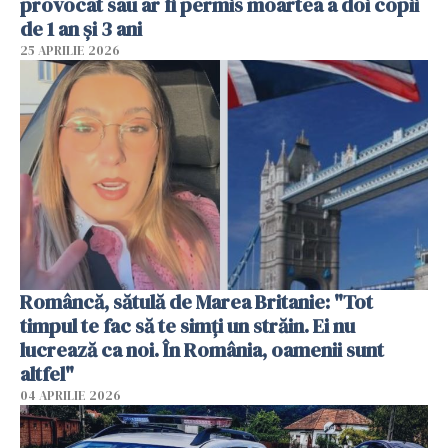
provocat sau ar fi permis moartea a doi copii
de 1 an și 3 ani
25 APRILIE 2026
Româncă, sătulă de Marea Britanie: "Tot
timpul te fac să te simți un străin. Ei nu
lucrează ca noi. În România, oamenii sunt
altfel"
04 APRILIE 2026