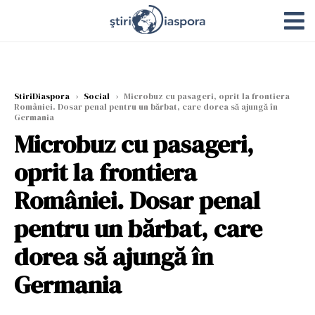
StiriDiaspora
›
Social
›
Microbuz cu pasageri, oprit la frontiera
României. Dosar penal pentru un bărbat, care dorea să ajungă în
Germania
Microbuz cu pasageri,
oprit la frontiera
României. Dosar penal
pentru un bărbat, care
dorea să ajungă în
Germania