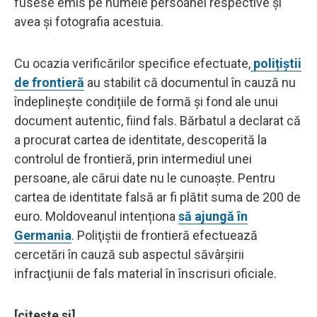
fusese emis pe numele persoanei respective și
avea și fotografia acestuia.
Cu ocazia verificărilor specifice efectuate,
polițiștii
de frontieră
au stabilit că documentul în cauză nu
îndeplineşte condițiile de formă și fond ale unui
document autentic, fiind fals. Bărbatul a declarat că
a procurat cartea de identitate, descoperită la
controlul de frontieră, prin intermediul unei
persoane, ale cărui date nu le cunoaşte. Pentru
cartea de identitate falsă ar fi plătit suma de 200 de
euro. Moldoveanul intenționa
să ajungă în
Germania
. Poliţiştii de frontieră efectuează
cercetări în cauză sub aspectul săvârşirii
infracţiunii de fals material în înscrisuri oficiale.
[citeste si]