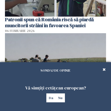
Patronii spun că România riscă să piardă
muncitorii străini în favoarea Spaniei
06 FEBRUARIE 2026
SONDAJ DE OPINIE
Vă simțiți cetățean european?
Muncitori români exploatați de clanul „Muti”
Da
Nu
în Spania: 17 arestări în urma unui raid al
poliției
04 FEBRUARIE 2026