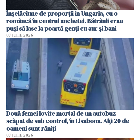
Înșelăciune de proporții în Ungaria, cu o
româncă în centrul anchetei. Bătrânii erau
puși să lase la poartă genți cu aur și bani
07 IULIE 2026
Două femei lovite mortal de un autobuz
scăpat de sub control, în Lisabona. Alți 20 de
oameni sunt răniți
07 IULIE 2026