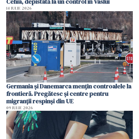
Cehia, depistată la un control în Vaslui
14 IULIE 2026
Germania și Danemarca mențin controalele la
frontieră. Pregătesc și centre pentru
migranții respinși din UE
09 IULIE 2026