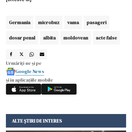
Germania
microbuz
vama
pasageri
dosar penal
albita
moldovean
acte false
Urmăriți-ne și pe
Google News
și în aplicațiile mobile
ALTE ȘTIRI DE INTERES