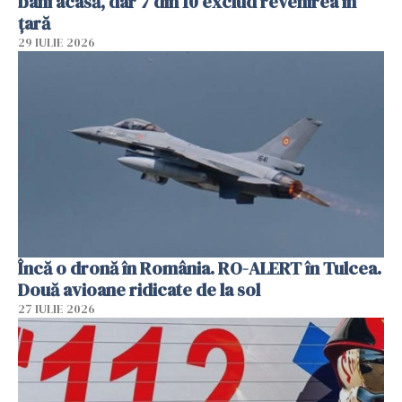
bani acasă, dar 7 din 10 exclud revenirea în
țară
29 IULIE 2026
Încă o dronă în România. RO-ALERT în Tulcea.
Două avioane ridicate de la sol
27 IULIE 2026