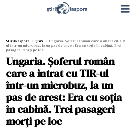
StiriDiaspora
›
Știri
›
Ungaria. Șoferul român care a intrat cu TIR-
ul într-un microbuz, la un pas de arest: Era cu soția în cabină. Trei
pasageri morți pe loc
Ungaria. Șoferul român
care a intrat cu TIR-ul
într-un microbuz, la un
pas de arest: Era cu soția
în cabină. Trei pasageri
morți pe loc