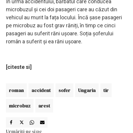
În urma accidentului, bărbatul care conducea
microbuzul și cei doi pasageri care au căzut din
vehicul au murit la fața locului. Încă șase pasageri
pe microbuz au fost grav răniți, în timp ce cinci
pasageri au suferit răni ușoare. Soția șoferului
român a suferit și ea răni ușoare.
[citeste si]
roman
accident
sofer
Ungaria
tir
microbuz
arest
Urmăriți-ne și pe