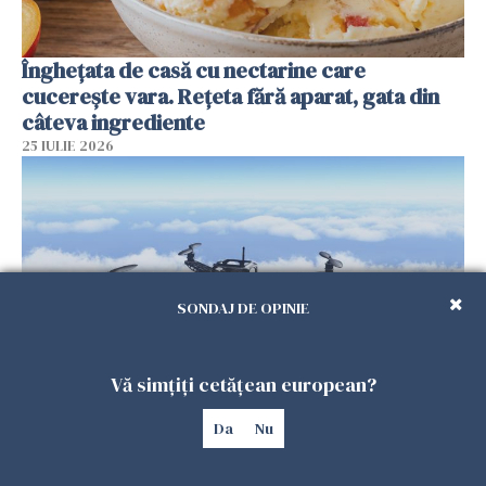
Înghețata de casă cu nectarine care
cucerește vara. Rețeta fără aparat, gata din
câteva ingrediente
25 IULIE 2026
SONDAJ DE OPINIE
Vă simțiți cetățean european?
Încă o dronă a fost doborâtă de un F-16
Da
Nu
românesc după ce a intrat ilegal în spațiul
aerian al României