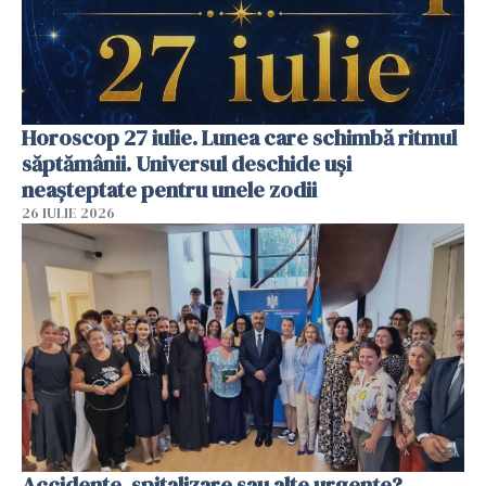
Horoscop 27 iulie. Lunea care schimbă ritmul
săptămânii. Universul deschide uși
neașteptate pentru unele zodii
26 IULIE 2026
Accidente, spitalizare sau alte urgențe?