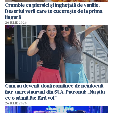
Crumble cu piersici și înghețată de vanilie.
Desertul verii care te cucerește de la prima
lingură
26 IULIE 2026
Cum au devenit două românce de neînlocuit
într-un restaurant din SUA. Patronul: „Nu știu
ce o să mă fac fără voi”
26 IULIE 2026