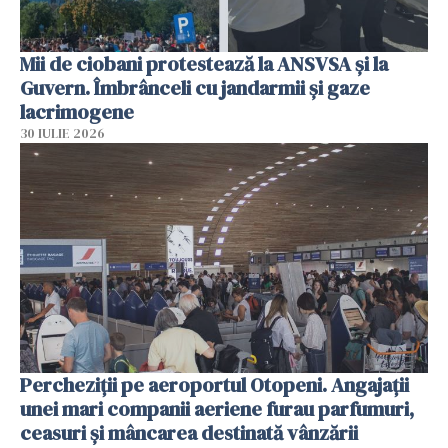
Mii de ciobani protestează la ANSVSA și la
Guvern. Îmbrânceli cu jandarmii și gaze
lacrimogene
30 IULIE 2026
Percheziții pe aeroportul Otopeni. Angajații
unei mari companii aeriene furau parfumuri,
ceasuri și mâncarea destinată vânzării