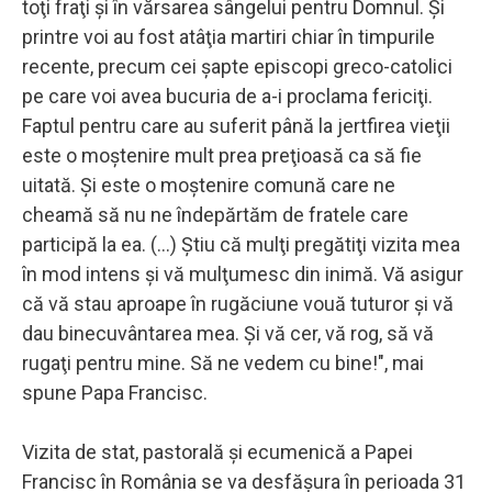
toţi fraţi şi în vărsarea sângelui pentru Domnul. Şi
printre voi au fost atâţia martiri chiar în timpurile
recente, precum cei şapte episcopi greco-catolici
pe care voi avea bucuria de a-i proclama fericiţi.
Faptul pentru care au suferit până la jertfirea vieţii
este o moştenire mult prea preţioasă ca să fie
uitată. Şi este o moştenire comună care ne
cheamă să nu ne îndepărtăm de fratele care
participă la ea. (...) Ştiu că mulţi pregătiţi vizita mea
în mod intens şi vă mulţumesc din inimă. Vă asigur
că vă stau aproape în rugăciune vouă tuturor şi vă
dau binecuvântarea mea. Şi vă cer, vă rog, să vă
rugaţi pentru mine. Să ne vedem cu bine!", mai
spune Papa Francisc.
Vizita de stat, pastorală şi ecumenică a Papei
Francisc în România se va desfăşura în perioada 31