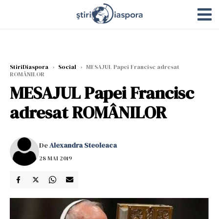
StiriDiaspora
›
Social
›
MESAJUL Papei Francisc adresat
ROMÂNILOR
MESAJUL Papei Francisc
adresat ROMÂNILOR
De
Alexandra Steoleaca
28 MAI 2019