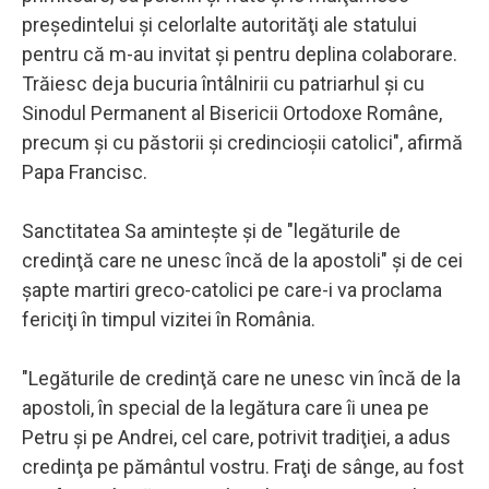
preşedintelui şi celorlalte autorităţi ale statului
pentru că m-au invitat şi pentru deplina colaborare.
Trăiesc deja bucuria întâlnirii cu patriarhul şi cu
Sinodul Permanent al Bisericii Ortodoxe Române,
precum şi cu păstorii şi credincioşii catolici", afirmă
Papa Francisc.
Sanctitatea Sa aminteşte şi de "legăturile de
credinţă care ne unesc încă de la apostoli" şi de cei
şapte martiri greco-catolici pe care-i va proclama
fericiţi în timpul vizitei în România.
"Legăturile de credinţă care ne unesc vin încă de la
apostoli, în special de la legătura care îi unea pe
Petru şi pe Andrei, cel care, potrivit tradiţiei, a adus
credinţa pe pământul vostru. Fraţi de sânge, au fost