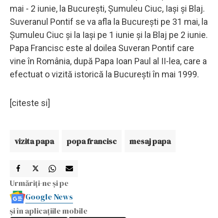
mai - 2 iunie, la Bucureşti, Şumuleu Ciuc, Iaşi şi Blaj.
Suveranul Pontif se va afla la Bucureşti pe 31 mai, la
Şumuleu Ciuc şi la Iaşi pe 1 iunie şi la Blaj pe 2 iunie.
Papa Francisc este al doilea Suveran Pontif care
vine în România, după Papa Ioan Paul al II-lea, care a
efectuat o vizită istorică la Bucureşti în mai 1999.
[citeste si]
vizita papa
popa francisc
mesaj papa
Urmăriți-ne și pe
Google News
și în aplicațiile mobile