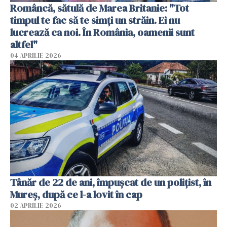
Româncă, sătulă de Marea Britanie: "Tot
timpul te fac să te simți un străin. Ei nu
lucrează ca noi. În România, oamenii sunt
altfel"
04 APRILIE 2026
Tânăr de 22 de ani, împușcat de un polițist, în
Mureș, după ce l-a lovit în cap
02 APRILIE 2026