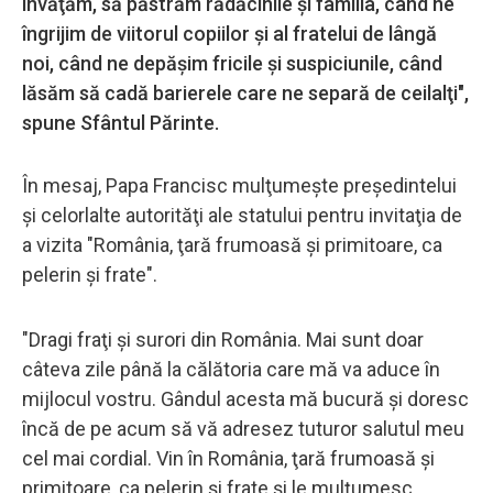
învăţăm, să păstrăm rădăcinile şi familia, când ne
îngrijim de viitorul copiilor şi al fratelui de lângă
noi, când ne depăşim fricile şi suspiciunile, când
lăsăm să cadă barierele care ne separă de ceilalţi",
spune Sfântul Părinte.
În mesaj, Papa Francisc mulţumeşte preşedintelui
şi celorlalte autorităţi ale statului pentru invitaţia de
a vizita "România, ţară frumoasă şi primitoare, ca
pelerin şi frate".
"Dragi fraţi şi surori din România. Mai sunt doar
câteva zile până la călătoria care mă va aduce în
mijlocul vostru. Gândul acesta mă bucură şi doresc
încă de pe acum să vă adresez tuturor salutul meu
cel mai cordial. Vin în România, ţară frumoasă şi
primitoare, ca pelerin şi frate şi le mulţumesc