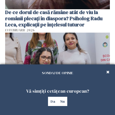
De ce dorul de casă rămâne atât de viu la
românii plecați în diaspora? Psiholog Radu
Leca, explicații pe înțelesul tuturor
13 FEBRUARIE 2026
SONDAJ DE OPINIE
Vă simțiți cetățean european?
Viața tot mai scumpă din Spania schimbă
planurile românilor. Mulți se gândesc să
Da
Nu
revină acasă
08 FEBRUARIE 2026