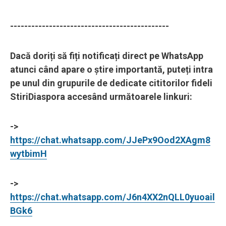
---------------------------------------------
Dacă doriți să fiți notificați direct pe WhatsApp
atunci când apare o știre importantă, puteți intra
pe unul din grupurile de dedicate cititorilor fideli
StiriDiaspora accesând următoarele linkuri:
->
https://chat.whatsapp.com/JJePx9Ood2XAgm8
wytbimH
->
https://chat.whatsapp.com/J6n4XX2nQLL0yuoail
BGk6