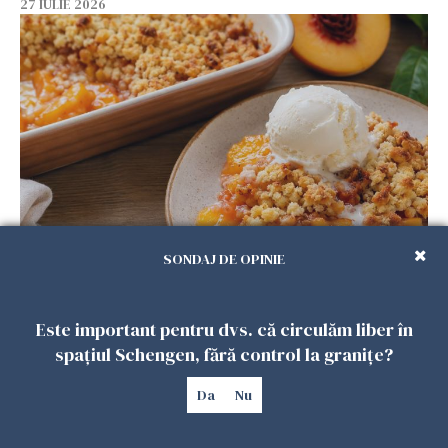
27 IULIE 2026
Crumble cu piersici și înghețată de vanilie.
SONDAJ DE OPINIE
Desertul verii care te cucerește de la prima
lingură
26 IULIE 2026
Este important pentru dvs. că circulăm liber în
spațiul Schengen, fără control la granițe?
Da
Nu