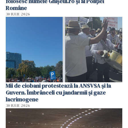
folosesc numele Ghișeul.ro și al Poliției
Române
30 IULIE 2026
Mii de ciobani protestează la ANSVSA și la
Guvern. Îmbrânceli cu jandarmii și gaze
lacrimogene
30 IULIE 2026