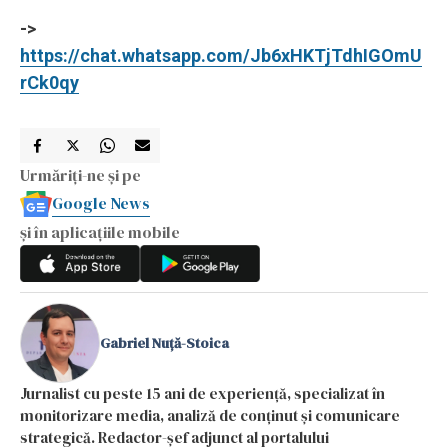
->
https://chat.whatsapp.com/Jb6xHKTjTdhIGOmU
rCk0qy
Urmăriți-ne și pe
Google News
și în aplicațiile mobile
Gabriel Nuță-Stoica
Jurnalist cu peste 15 ani de experiență, specializat în
monitorizare media, analiză de conținut și comunicare
strategică. Redactor-șef adjunct al portalului