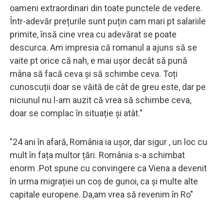
oameni extraordinari din toate punctele de vedere.
Într-adevăr prețurile sunt puțin cam mari pt salariile
primite, însă cine vrea cu adevărat se poate
descurca. Am impresia că romanul a ajuns să se
vaite pt orice că nah, e mai ușor decât să pună
mâna să facă ceva și să schimbe ceva. Toți
cunoscuții doar se văită de cât de greu este, dar pe
niciunul nu l-am auzit că vrea să schimbe ceva,
doar se complac în situație și atât."
"24 ani în afară, România ia ușor, dar sigur , un loc cu
mult în fața multor țări. România s-a schimbat
enorm .Pot spune cu convingere ca Viena a devenit
în urma migrației un coș de gunoi, ca și multe alte
capitale europene. Da,am vrea să revenim în Ro"