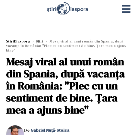
StiriDiaspora
›
Știri
›
Mesaj viral al unui român din Spania, după
vacanța în România: "Plec cu un sentiment de bine. Țara mea a ajuns
bine"
Mesaj viral al unui român
din Spania, după vacanța
în România: "Plec cu un
sentiment de bine. Țara
mea a ajuns bine"
De
Gabriel Nuță-Stoica