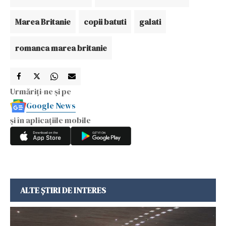
Marea Britanie
copii batuti
galati
romanca marea britanie
Urmăriți-ne și pe
Google News
și în aplicațiile mobile
ALTE ȘTIRI DE INTERES