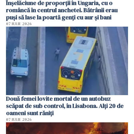
Înșelăciune de proporții în Ungaria, cu o
româncă în centrul anchetei. Bătrânii erau
puși să lase la poartă genți cu aur și bani
07 IULIE 2026
Două femei lovite mortal de un autobuz
scăpat de sub control, în Lisabona. Alți 20 de
oameni sunt răniți
07 IULIE 2026