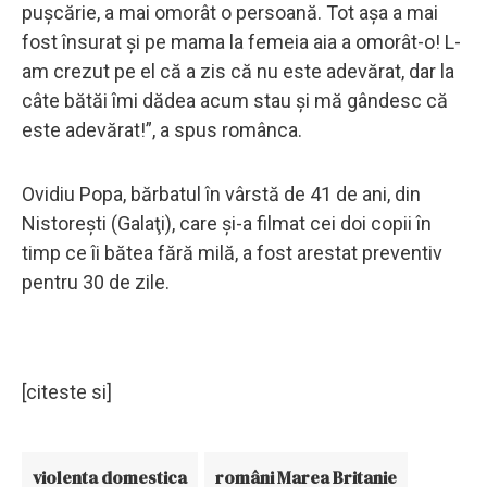
puşcărie, a mai omorât o persoană. Tot aşa a mai
fost însurat şi pe mama la femeia aia a omorât-o! L-
am crezut pe el că a zis că nu este adevărat, dar la
câte bătăi îmi dădea acum stau şi mă gândesc că
este adevărat!”, a spus românca.
Ovidiu Popa, bărbatul în vârstă de 41 de ani, din
Nistoreşti (Galaţi), care şi-a filmat cei doi copii în
timp ce îi bătea fără milă, a fost arestat preventiv
pentru 30 de zile.
[citeste si]
violenta domestica
români Marea Britanie