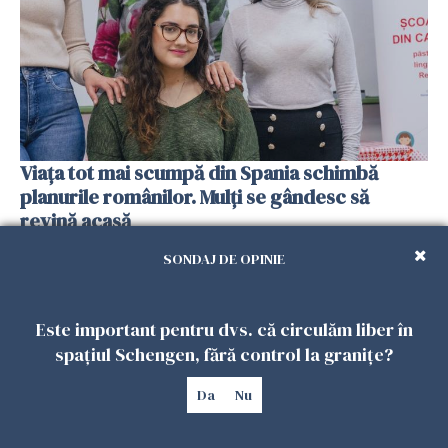
Viața tot mai scumpă din Spania schimbă
planurile românilor. Mulți se gândesc să
revină acasă
08 FEBRUARIE 2026
SONDAJ DE OPINIE
Este important pentru dvs. că circulăm liber în
spațiul Schengen, fără control la granițe?
Da
Nu