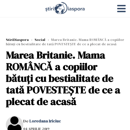
StiriDiaspora
›
Social
›
Marea Britanie. Mama ROMÂNCĂ a copiilor
bătuți cu bestialitate de tată POVESTEȘTE de ce a plecat de acasă
Marea Britanie. Mama
ROMÂNCĂ a copiilor
bătuți cu bestialitate de
tată POVESTEȘTE de ce a
plecat de acasă
De
Loredana Iriciuc
04 APRILIE 2019