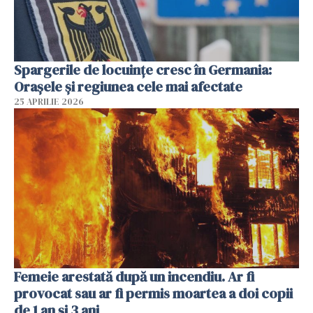
Spargerile de locuințe cresc în Germania:
Orașele și regiunea cele mai afectate
25 APRILIE 2026
Femeie arestată după un incendiu. Ar fi
provocat sau ar fi permis moartea a doi copii
de 1 an și 3 ani