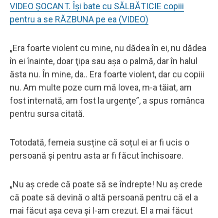
VIDEO ȘOCANT. Își bate cu SĂLBĂTICIE copiii
pentru a se RĂZBUNA pe ea (VIDEO)
„Era foarte violent cu mine, nu dădea în ei, nu dădea
în ei înainte, doar ţipa sau aşa o palmă, dar în halul
ăsta nu. În mine, da.. Era foarte violent, dar cu copiii
nu. Am multe poze cum mă lovea, m-a tăiat, am
fost internată, am fost la urgenţe”, a spus românca
pentru sursa citată.
Totodată, femeia susține că soțul ei ar fi ucis o
persoană și pentru asta ar fi făcut închisoare.
„Nu aş crede că poate să se îndrepte! Nu aş crede
că poate să devină o altă persoană pentru că el a
mai făcut aşa ceva şi l-am crezut. El a mai făcut