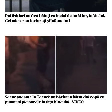
Doi frățiori au fost bătuți cu biciul de tatăl lor, în Vaslui.
Cei mici erau torturați și înfometați
Scene șocante la Tecuci: un bărbat a bătut doi copii cu
pumnii și picioarele în fața blocului - VIDEO