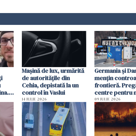
Mașină de lux, urmărită
Germania și D
i
de autoritățile din
mențin controal
u
Cehia, depistată la un
frontieră. Preg
ina.
control în Vaslui
centre pentru m
caută
respinși din UE
14 IULIE 2026
09 IULIE 2026