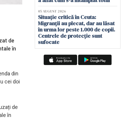
a aflat cum s-a întâmplat totul
05 AUGUST 2026
Situație critică în Ceuta:
Migranții au plecat, dar au lăsat
în urma lor peste 1.000 de copii.
Centrele de protecție sunt
uzat de
sufocate
tale în
zenda din
u cei doi
uzați de
le în