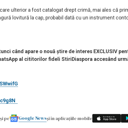
 care ulterior a fost catalogat drept crimă, mai ales că pri
ingură lovitură la cap, probabil dată cu un instrument cont
 atunci când apare o nouă știre de interes EXCLUSIV pen
hatsApp al cititorilor fideli StiriDiaspora accesând ur
DSWwifG
Mcc9g8N
Google News
și pe
și în aplicațiile mobile