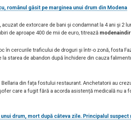
i Nicu, românul găsit pe marginea unui drum din Modena
 acuzat de extorcare de bani și condamnat la 4 ani și 2 lun
biri de aproape 400 de mii de euro, titrează
modenaindire
 în cercurile traficului de droguri și într-o zonă, fosta F
me la starea de abandon după închidere din cauza falimentu
Bellaria din fața fostului restaurant. Anchetatorii au crez
șofer care a fugit fără a acorda asistență medicală nu a f
a unui drum, mort după câteva zile. Principalul suspec