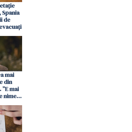
etație
, Spania
ii de
evacuați
ea mai
e din
 ”E mai
e nimeni
”