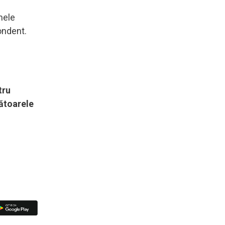
mele
ondent.
tru
mătoarele