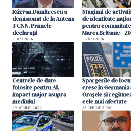
Răzvan Dumitrescu a
Stagiuni de activită
demisionat de la Antena
de identitate națio
3 CNN. Primele
pentru comunitate
declarații
Marea Britanie - 2
31 MAI 2026
28 MAI 2026
Centrele de date
Spargerile de locu
folosite pentru AI,
cresc în Germania:
impact major asupra
Orașele și regiune
mediului
cele mai afectate
29 APRILIE 2026
25 APRILIE 2026