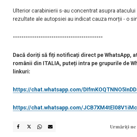
Ulterior carabinierii s-au concentrat asupra atacului
rezultate ale autopsiei au indicat cauza morții - o s
------------------------------------------
Dacă doriți să fiți notificați direct pe WhatsApp,
românii din ITALIA, puteți intra pe grupurile de W
linkuri:
https://chat.whatsapp.com/DIfmKOQTNNO5InD
https://chat.whatsapp.com/JCB7XM4tEl08V1i
Urmăriți-ne 