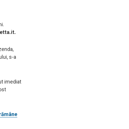
i.
tta.it.
azenda,
lui, s-a
ut imediat
ost
t rămâne