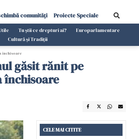
schimbă comunități
Proiecte Speciale
Utile
Tu știi ce drepturi ai?
Europarlamentare
Cultură și Tradiții
la închisoare
nul găsit rănit pe
a închisoare
CELE MAI CITITE