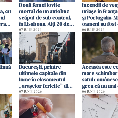
Două femei lovite
Incendii de veg
a, cu
mortal de un autobuz
uriașe în Franța
ul
scăpat de sub control,
și Portugalia. M
erau
în Lisabona. Alți 20 de
oameni au fost 
tă
oameni sunt răniți
07 IULIE 2026
06 IULIE 2026
tinuă
București, printre
Aceasta este c
ultimele capitale din
mare schimbar
lume în clasamentul
satul românesc.
„orașelor fericite” din
greu că nu mai 
2026
pe-aici, prin jur
07 IUNIE 2026
06 IUNIE 2026