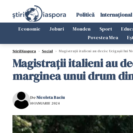
Politică
Internațional
Economie
Joburi
Monden
Sport
Educ
Povestea Mea
Eș
StiriDiaspora
›
Social
›
Magistrații italieni au decis: Ucigașii lui
Magistrații italieni au de
marginea unui drum din 
De
Nicoleta Baciu
10 IANUARIE 2024