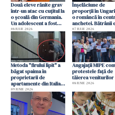
Două eleve rănite grav
Înșelăciune de
într-un atac cu cuțitul la
proporții în Ungari
o școală din Germania.
o româncă în centr
Un adolescent a fost
anchetei. Bătrânii 
arestat
puși să lase la poar
08 IULIE 2026
07 IULIE 2026
genți cu aur și bani
Metoda "firului lipit" a
Angajaţii MIPE con
băgat spaima în
protestele faţă de
proprietarii de
tăierea veniturilor
apartamente din Italia.
08 IUNIE 2026
Poliția, sesizată
09 IUNIE 2026