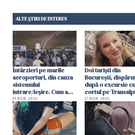
ALTE ȘTIRI DE INTERES
Întârzieri pe marile
Doi turiști din
aeroporturi, din cauza
București, dispăruț
sistemului
după o excursie c
intrare/ieșire. Cum a
cortul pe Transalp
ajuns o femeie să fie
Poliția și familia îi 
19 IULIE 2026
17 IULIE 2026
arestată în Cluj-Napoca