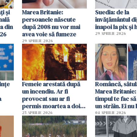
ți și
Marea Britanie:
Suedia: de la
nală
persoanele născute
învățământul di
a din
după 2008 nu vor mai
înapoi la pix și 
026
avea voie să fumeze
29 APRILIE 2026
29 APRILIE 2026
ințe
Femeie arestată după
Româncă, sătul
un incendiu. Ar fi
Marea Britanie:
a
provocat sau ar fi
timpul te fac să
permis moartea a doi
un străin. Ei nu
copii de 1 an și 3 ani
ca noi. În Româ
25 APRILIE 2026
04 APRILIE 2026
oamenii sunt alt