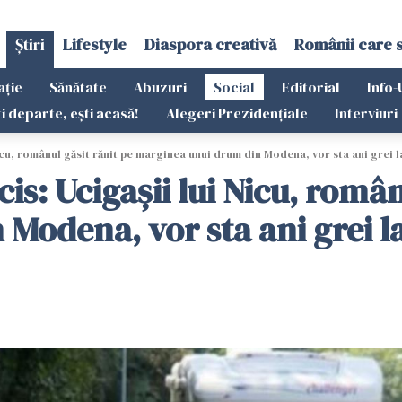
Știri
Lifestyle
Diaspora creativă
Românii care 
ație
Sănătate
Abuzuri
Social
Editorial
Info-
ti departe, ești acasă!
Alegeri Prezidențiale
Interviuri
 Nicu, românul găsit rănit pe marginea unui drum din Modena, vor sta ani grei 
cis: Ucigașii lui Nicu, româ
Modena, vor sta ani grei l