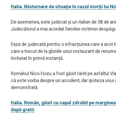
Italia. Răsturnare de situație în cazul morții lu
De asemenea, este judecat și un italian de 58 de ani,
Judecătorul a mai acordat familiei victimei despăgu
Faza de judecată pentru o infracțiunea care a avut loc
care a trecut de la gloriile unui restaurant de renu
încheiat în primă instanță.
Românul Nico Hozu a fost găsit rănit pe asfaltul Via 
că este vorba despre un accident, dar ipoteza unui 
demonstrată.
Italia. Român, găsit cu capul zdrobit pe margine
după gratii