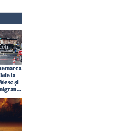
anemarca
ele la
ătesc și
igranții