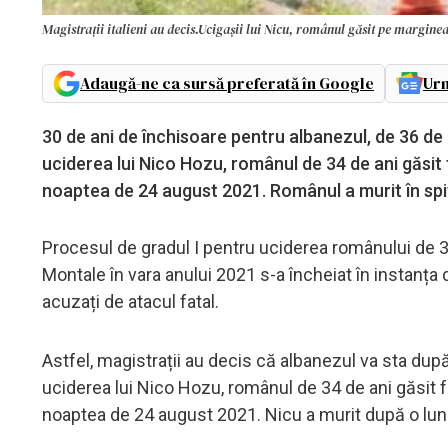
Magistrații italieni au decis.Ucigașii lui Nicu, românul găsit pe margin
Adaugă-ne ca sursă preferată în Google
Urm
30 de ani de închisoare pentru albanezul, de 36 de 
uciderea lui Nico Hozu, românul de 34 de ani găsit 
noaptea de 24 august 2021. Românul a murit în spi
Procesul de gradul I pentru uciderea românului de 34
Montale în vara anului 2021 s-a încheiat în instanța
acuzați de atacul fatal.
Astfel, magistrații au decis că albanezul va sta după
uciderea lui Nico Hozu, românul de 34 de ani găsit fă
noaptea de 24 august 2021. Nicu a murit după o lună