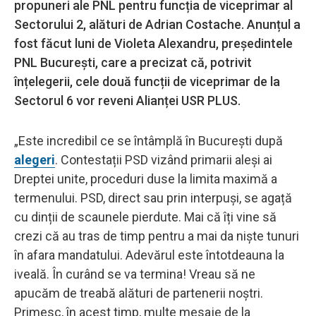
propuneri ale PNL pentru funcția de viceprimar al
Sectorului 2, alături de Adrian Costache. Anunțul a
fost făcut luni de Violeta Alexandru, președintele
PNL București, care a precizat că, potrivit
înțelegerii, cele două funcții de viceprimar de la
Sectorul 6 vor reveni Alianței USR PLUS.
„Este incredibil ce se întâmplă în București după
alegeri
. Contestații PSD vizând primarii aleși ai
Dreptei unite, proceduri duse la limita maximă a
termenului. PSD, direct sau prin interpuși, se agață
cu dinții de scaunele pierdute. Mai că îți vine să
crezi că au tras de timp pentru a mai da niște tunuri
în afara mandatului. Adevărul este întotdeauna la
iveală. În curând se va termina! Vreau să ne
apucăm de treabă alături de partenerii noștri.
Primesc, în acest timp, multe mesaje de la