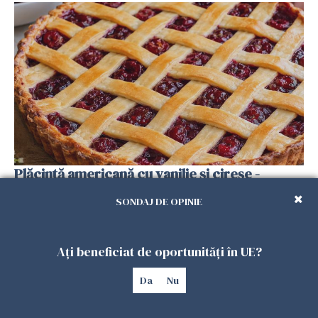
Plăcintă americană cu vanilie și cireșe -
desertul de vară rapid și răcoritor care te
SONDAJ DE OPINIE
cucerește
13 IUNIE 2026
Ați beneficiat de oportunități în UE?
Da
Nu