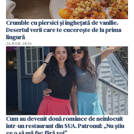
Crumble cu piersici și înghețată de vanilie.
Desertul verii care te cucerește de la prima
lingură
26 IULIE 2026
Cum au devenit două românce de neînlocuit
într-un restaurant din SUA. Patronul: „Nu știu
ce o să mă fac fără voi”