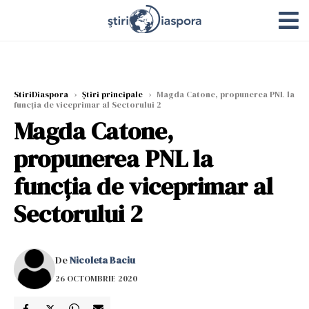
StiriDiaspora
›
Știri principale
›
Magda Catone, propunerea PNL la
funcția de viceprimar al Sectorului 2
Magda Catone,
propunerea PNL la
funcția de viceprimar al
Sectorului 2
De
Nicoleta Baciu
26 OCTOMBRIE 2020