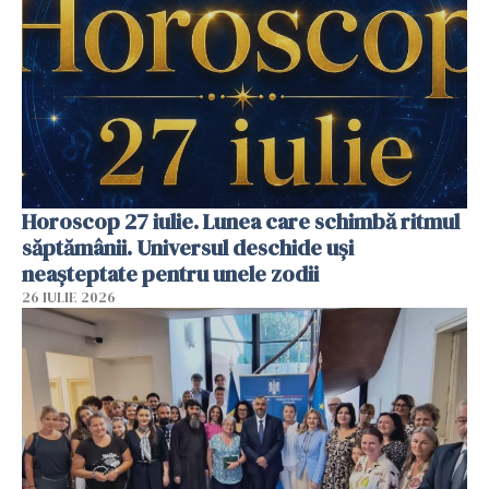
Horoscop 27 iulie. Lunea care schimbă ritmul
săptămânii. Universul deschide uși
neașteptate pentru unele zodii
26 IULIE 2026