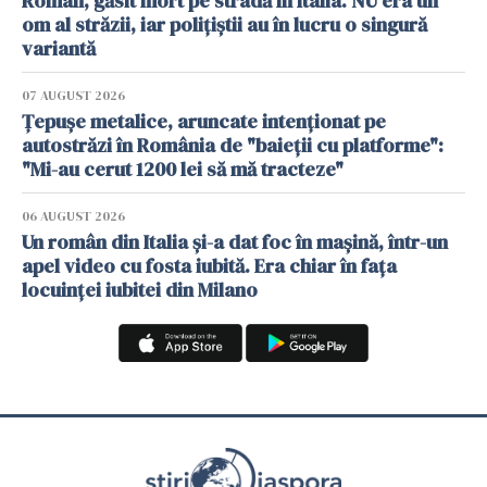
Român, găsit mort pe stradă în Italia. NU era un
om al străzii, iar polițiștii au în lucru o singură
variantă
07 AUGUST 2026
Țepușe metalice, aruncate intenționat pe
autostrăzi în România de "baieții cu platforme":
"Mi-au cerut 1200 lei să mă tracteze"
06 AUGUST 2026
Un român din Italia și-a dat foc în mașină, într-un
apel video cu fosta iubită. Era chiar în fața
locuinței iubitei din Milano