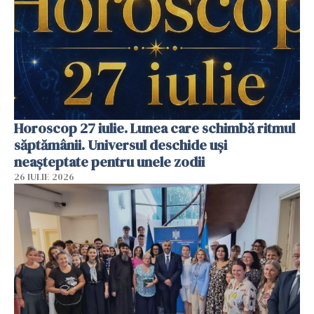
Horoscop 27 iulie. Lunea care schimbă ritmul
săptămânii. Universul deschide uși
neașteptate pentru unele zodii
26 IULIE 2026