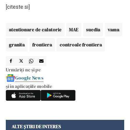
[citeste si]
atentionare de calatorie
MAE
suedia
vama
granita
frontiera
controale frontiera
Urmăriți-ne și pe
Google News
și în aplicațiile mobile
ALTE ȘTIRI DE INTERES