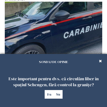
Româncă din Italia, acuzată că și-a lăsat copiii
SONDAJ DE OPINIE
singuri în casă pentru a merge la mall. Vecinii
au dat alarma
25 IULIE 2026
Este important pentru dvs. că circulăm liber în
spațiul Schengen, fără control la granițe?
Da
Nu