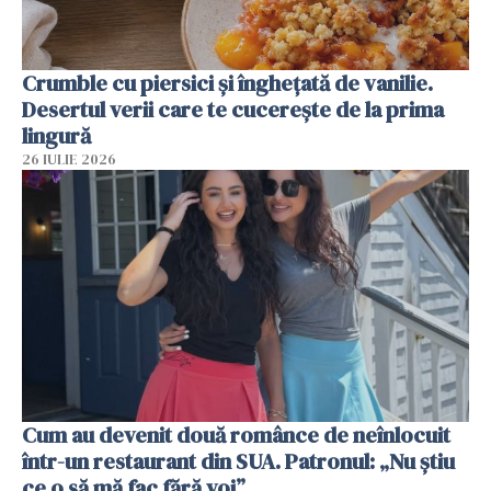
Crumble cu piersici și înghețată de vanilie.
Desertul verii care te cucerește de la prima
lingură
26 IULIE 2026
Cum au devenit două românce de neînlocuit
într-un restaurant din SUA. Patronul: „Nu știu
ce o să mă fac fără voi”