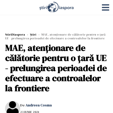
StiriDiaspora
›
Știri
›
MAE, atenţionare de călătorie pentru o ţară
UE - prelungirea perioadei de efectuare a controalelor la frontiere
MAE, atenţionare de
călătorie pentru o ţară UE
- prelungirea perioadei de
efectuare a controalelor
la frontiere
De
Andreea Cosma
23 IUNIE 2021