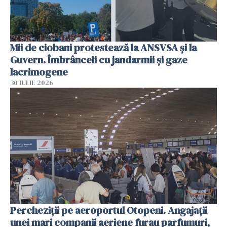
Mii de ciobani protestează la ANSVSA și la
Guvern. Îmbrânceli cu jandarmii și gaze
lacrimogene
30 IULIE 2026
Percheziții pe aeroportul Otopeni. Angajații
unei mari companii aeriene furau parfumuri,