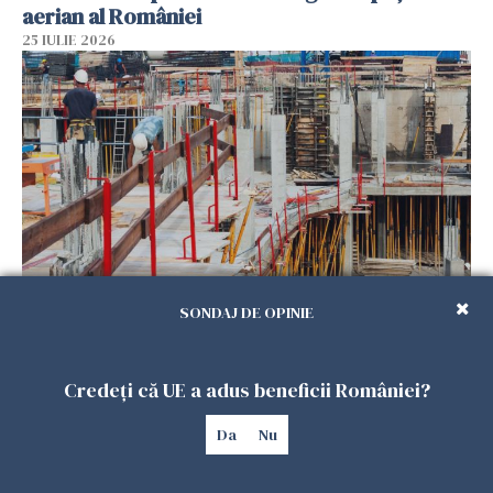
aerian al României
25 IULIE 2026
Se caută urgent români pentru șantiere din
SONDAJ DE OPINIE
Marea Britanie. Salarii de până la 29 de lire pe
oră
Credeți că UE a adus beneficii României?
25 IULIE 2026
Da
Nu