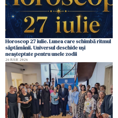
Horoscop 27 iulie. Lunea care schimbă ritmul
săptămânii. Universul deschide uși
neașteptate pentru unele zodii
26 IULIE 2026