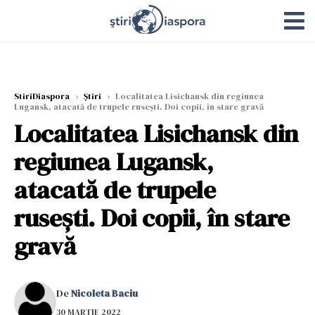
StiriDiaspora
›
Știri
›
Localitatea Lisichansk din regiunea
Lugansk, atacată de trupele rusești. Doi copii, în stare gravă
Localitatea Lisichansk din
regiunea Lugansk,
atacată de trupele
rusești. Doi copii, în stare
gravă
De
Nicoleta Baciu
30 MARTIE 2022