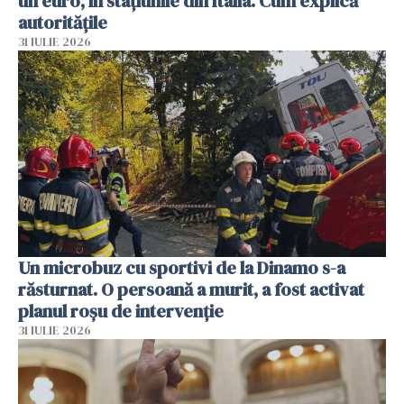
un euro, în stațiunile din Italia. Cum explică
autoritățile
31 IULIE 2026
Un microbuz cu sportivi de la Dinamo s-a
răsturnat. O persoană a murit, a fost activat
planul roșu de intervenție
31 IULIE 2026