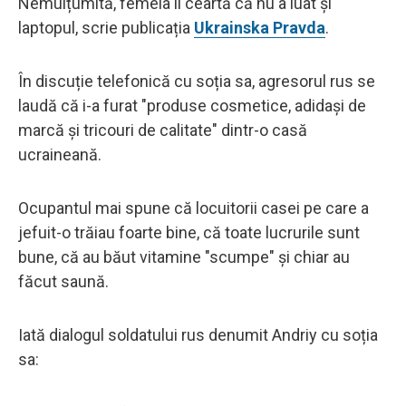
Nemulțumită, femeia îl ceartă că nu a luat și
laptopul, scrie publicația
Ukrainska Pravda
.
În discuție telefonică cu soția sa, agresorul rus se
laudă că i-a furat "produse cosmetice, adidași de
marcă și tricouri de calitate" dintr-o casă
ucraineană.
Ocupantul mai spune că locuitorii casei pe care a
jefuit-o trăiau foarte bine, că toate lucrurile sunt
bune, că au băut vitamine "scumpe" și chiar au
făcut saună.
Iată dialogul soldatului rus denumit Andriy cu soția
sa: