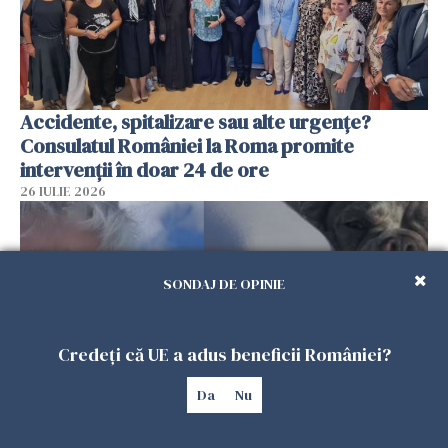
Accidente, spitalizare sau alte urgențe?
Consulatul României la Roma promite
intervenții în doar 24 de ore
26 IULIE 2026
SONDAJ DE OPINIE
Credeți că UE a adus beneficii României?
Da
Nu
Ce a pățit o româncă în timp ce își plimba