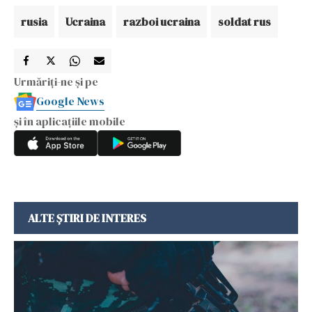
rusia
Ucraina
razboi ucraina
soldat rus
Urmăriți-ne și pe
Google News
și în aplicațiile mobile
ALTE ȘTIRI DE INTERES