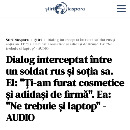
StiriDiaspora
›
Știri
›
Dialog interceptat între un soldat rus și
soția sa. El: "Ți-am furat cosmetice și adidași de firmă". Ea: "Ne
trebuie și laptop" - AUDIO
Dialog interceptat între
un soldat rus și soția sa.
El: "Ți-am furat cosmetice
și adidași de firmă". Ea:
"Ne trebuie și laptop" -
AUDIO