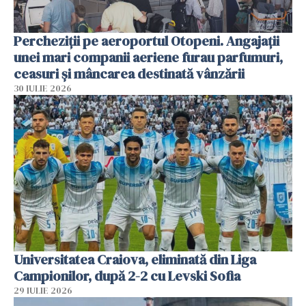
Percheziții pe aeroportul Otopeni. Angajații
unei mari companii aeriene furau parfumuri,
ceasuri și mâncarea destinată vânzării
30 IULIE 2026
Universitatea Craiova, eliminată din Liga
Campionilor, după 2-2 cu Levski Sofia
29 IULIE 2026