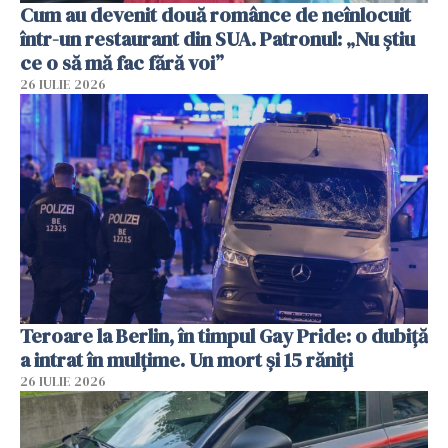
Cum au devenit două românce de neînlocuit
într-un restaurant din SUA. Patronul: „Nu știu
ce o să mă fac fără voi”
26 IULIE 2026
Teroare la Berlin, în timpul Gay Pride: o dubiță
a intrat în mulțime. Un mort și 15 răniți
26 IULIE 2026