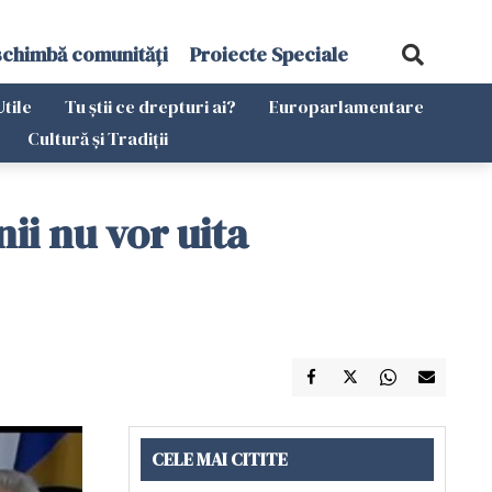
schimbă comunități
Proiecte Speciale
Utile
Tu știi ce drepturi ai?
Europarlamentare
Cultură și Tradiții
ii nu vor uita
CELE MAI CITITE