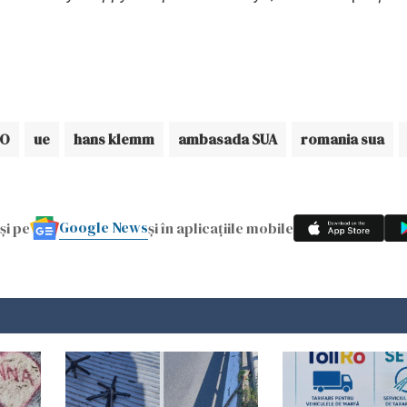
TO
ue
hans klemm
ambasada SUA
romania sua
Google News
și pe
și în aplicațiile mobile