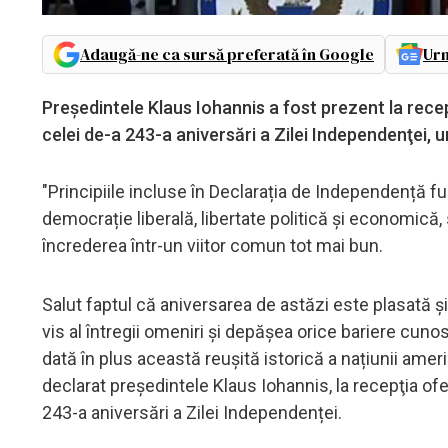
Adaugă-ne ca sursă preferată în Google
Urm
Preşedintele Klaus Iohannis a fost prezent la rece
celei de-a 243-a aniversări a Zilei Independenţei, u
"Principiile incluse în Declarația de Independență f
democrație liberală, libertate politică și economică,
încrederea într-un viitor comun tot mai bun.
Salut faptul că aniversarea de astăzi este plasată și
vis al întregii omeniri și depășea orice bariere cu
dată în plus această reușită istorică a națiunii ameri
declarat preşedintele Klaus Iohannis, la recepţia of
243-a aniversări a Zilei Independenței.