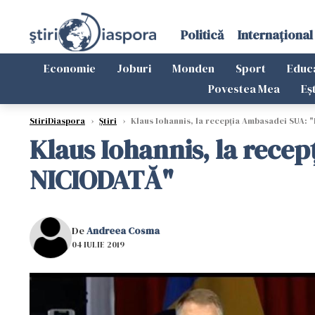
Politică
Internațional
Economie
Joburi
Monden
Sport
Educ
Povestea Mea
Eș
StiriDiaspora
›
Știri
›
Klaus Iohannis, la recepţia Ambasadei SUA: 
Klaus Iohannis, la rece
NICIODATĂ"
De
Andreea Cosma
04 IULIE 2019