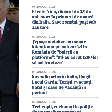
08 AUGUST 2026
El este Nicu, tânărul de 35 de
ani, mort în prima zi de muncă
din Italia. Șase români, puși sub
acuzare
07 AUGUST 2026
Țepușe metalice, aruncate
intenționat pe autostrăzi în
România de "baieții cu
platforme": "Mi-au cerut 1200 lei
să mă tracteze"
08 AUGUST 2026
Incendiu uriaș în Italia, lângă
Lacul Garda. Turiști evacuați,
hotel și case de vacanță în
pericol
07 AUGUST 2026
Trei copii, reclamați la poliție