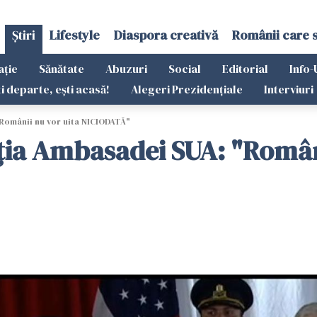
Știri
Lifestyle
Diaspora creativă
Românii care 
ație
Sănătate
Abuzuri
Social
Editorial
Info-
ti departe, ești acasă!
Alegeri Prezidențiale
Interviuri
"Românii nu vor uita NICIODATĂ"
pţia Ambasadei SUA: "Român