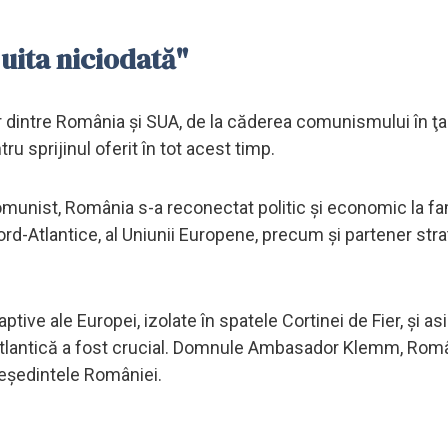
uita niciodată"
lor dintre România şi SUA, de la căderea comunismului în ţa
ru sprijinul oferit în tot acest timp.
omunist, România s-a reconectat politic și economic la fa
rd-Atlantice, al Uniunii Europene, precum și partener stra
aptive ale Europei, izolate în spatele Cortinei de Fier, și as
nsatlantică a fost crucial. Domnule Ambasador Klemm, Rom
preşedintele României.