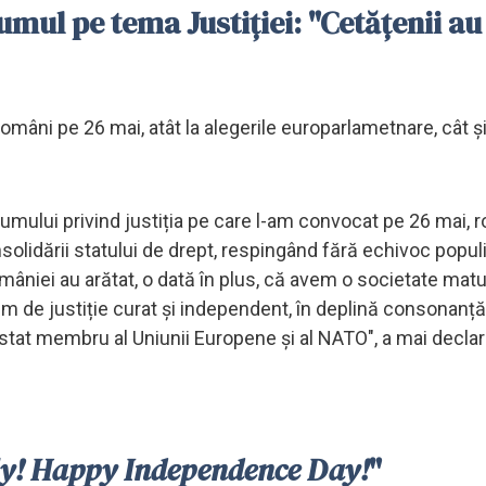
mul pe tema Justiţiei: "Cetăţenii au
 români pe 26 mai, atât la alegerile europarlametnare, cât şi
umului privind justiția pe care l-am convocat pe 26 mai, 
nsolidării statului de drept, respingând fără echivoc popul
omâniei au arătat, o dată în plus, că avem o societate matu
em de justiție curat și independent, în deplină consonanț
e stat membru al Uniunii Europene și al NATO", a mai decla
ly! Happy Independence Day!
"