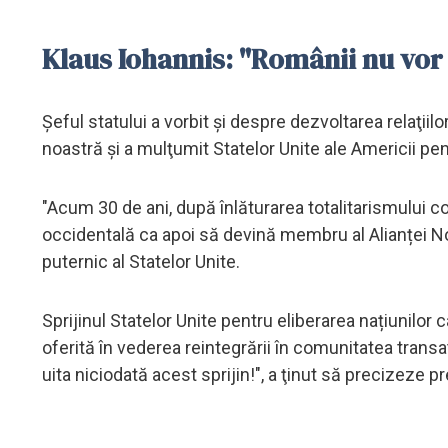
Klaus Iohannis: "Românii nu vor 
Şeful statului a vorbit şi despre dezvoltarea relaţii
noastră şi a mulţumit Statelor Unite ale Americii pent
"Acum 30 de ani, după înlăturarea totalitarismului c
occidentală ca apoi să devină membru al Alianței No
puternic al Statelor Unite.
Sprijinul Statelor Unite pentru eliberarea națiunilor c
oferită în vederea reintegrării în comunitatea tra
uita niciodată acest sprijin!", a ţinut să precizeze 