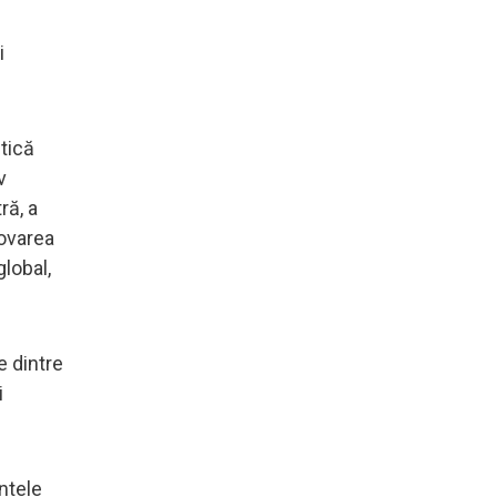
i
ntică
v
ră, a
movarea
lobal,
e dintre
i
ntele