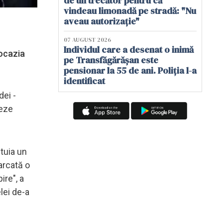
de un trecător pentru că
vindeau limonadă pe stradă: "Nu
aveau autorizație"
07 AUGUST 2026
Individul care a desenat o inimă
 ocazia
pe Transfăgărășan este
pensionar la 55 de ani. Poliția l-a
identificat
dei -
teze
ptuia un
arcată o
ire", a
lei de-a