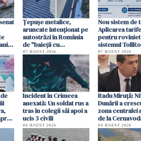
esenat
Țepușe metalice,
Nou sistem de t
aruncate intenționat pe
Aplicarea tarif
te
autostrăzi în România
pentru roviniet
ani.
de "baieții cu
sistemul TollRo
at
platforme": "Mi-au
începe la 1 oct
07 AUGUST 2026
07 AUGUST 2026
cerut 1200 lei să mă
tracteze"
 de
Incident în Crimeea
Radu Miruţă: Ni
ii
anexată: Un soldat rus a
Dunării a crescu
a,
tras în colegii săi apoi a
zona centralei 
spre
ucis 3 civili
de la Cernavodă
olum
cm faţă de ziua
04 AUGUST 2026
04 AUGUST 2026