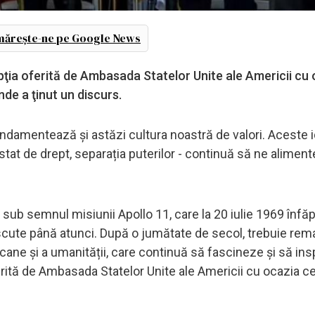
ărește-ne pe Google News
pţia oferită de Ambasada Statelor Unite ale Americii cu
nde a ţinut un discurs.
undamentează și astăzi cultura noastră de valori. Aceste i
 stat de drept, separația puterilor - continuă să ne alimen
 sub semnul misiunii Apollo 11, care la 20 iulie 1969 înfă
noscute până atunci. După o jumătate de secol, trebuie rem
cane și a umanității, care continuă să fascineze și să insp
erită de Ambasada Statelor Unite ale Americii cu ocazia ce