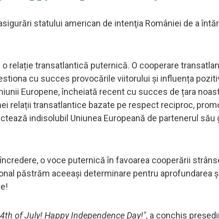
sigurări statului american de intenţia României de a întăr
 o relație transatlantică puternică. O cooperare transatla
tiona cu succes provocările viitorului și influența poziti
Uniunii Europene, încheiată recent cu succes de țara noast
nei relații transatlantice bazate pe respect reciproc, pro
ectează indisolubil Uniunea Europeană de partenerul său g
 încredere, o voce puternică în favoarea cooperării strâns
sonal păstrăm aceeași determinare pentru aprofundarea ș
te!
 4th
of July! Happy Independence Day!",
a conchis preşedi