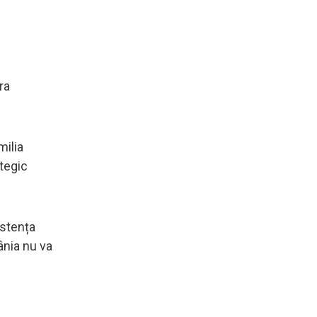
ra
milia
tegic
istența
ânia nu va