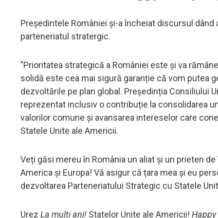
Preşedintele României şi-a încheiat discursul dând a
parteneriatul stratergic.
"Prioritatea strategică a României este și va rămâne
solidă este cea mai sigură garanție că vom putea ges
dezvoltările pe plan global. Președinția Consiliului 
reprezentat inclusiv o contribuție la consolidarea u
valorilor comune și avansarea intereselor care con
Statele Unite ale Americii.
Veți găsi mereu în România un aliat şi un prieten de
America și Europa! Vă asigur că țara mea și eu per
dezvoltarea Parteneriatului Strategic cu Statele Uni
Urez
La mulți ani!
Statelor Unite ale Americii!
Happy