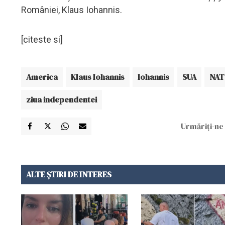
României, Klaus Iohannis.
[citeste si]
America
Klaus Iohannis
Iohannis
SUA
NA
ziua independentei
Urmăriți-ne 
ALTE ȘTIRI DE INTERES