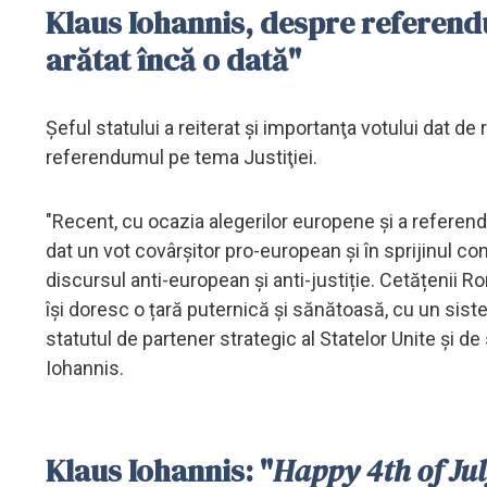
Klaus Iohannis, despre referendu
arătat încă o dată"
Şeful statului a reiterat şi importanţa votului dat de
referendumul pe tema Justiţiei.
"Recent, cu ocazia alegerilor europene și a referend
dat un vot covârșitor pro-european și în sprijinul co
discursul anti-european și anti-justiție. Cetățenii R
își doresc o țară puternică și sănătoasă, cu un sist
statutul de partener strategic al Statelor Unite și d
Iohannis.
Klaus Iohannis: "
Happy 4th
of Ju