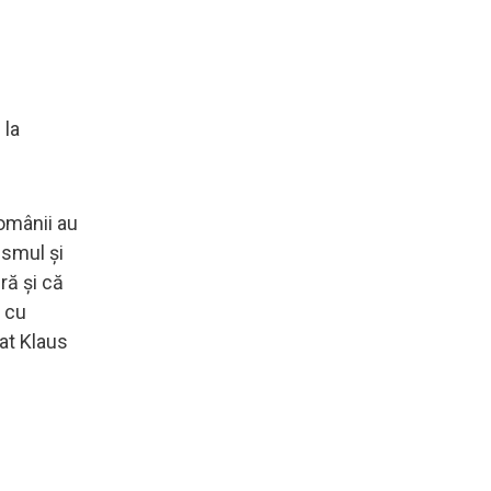
 la
românii au
ismul și
ră și că
ă cu
rat Klaus