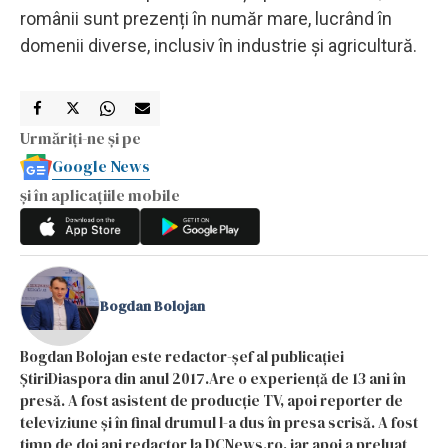
românii sunt prezenți în număr mare, lucrând în
domenii diverse, inclusiv în industrie și agricultură.
Urmăriți-ne și pe
Google News
și în aplicațiile mobile
Bogdan Bolojan
Bogdan Bolojan este redactor-șef al publicației
ȘtiriDiaspora din anul 2017.Are o experiență de 13 ani în
presă. A fost asistent de producție TV, apoi reporter de
televiziune și în final drumul l-a dus în presa scrisă. A fost
timp de doi ani redactor la DCNews.ro, iar apoi a preluat