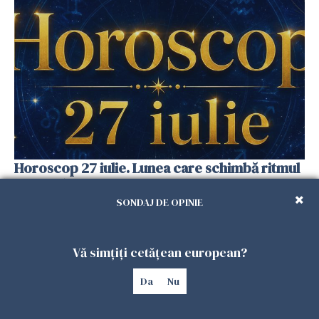
Horoscop 27 iulie. Lunea care schimbă ritmul
săptămânii. Universul deschide uși
neașteptate pentru unele zodii
SONDAJ DE OPINIE
26 IULIE 2026
Vă simțiți cetățean european?
Da
Nu