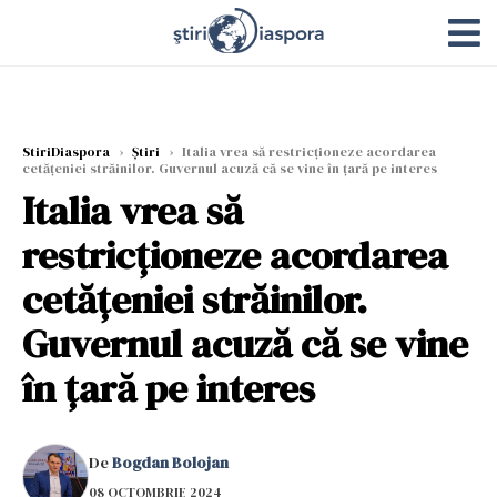
StiriDiaspora
›
Știri
›
Italia vrea să restricționeze acordarea
cetățeniei străinilor. Guvernul acuză că se vine în țară pe interes
Italia vrea să
restricționeze acordarea
cetățeniei străinilor.
Guvernul acuză că se vine
în țară pe interes
De
Bogdan Bolojan
08 OCTOMBRIE 2024