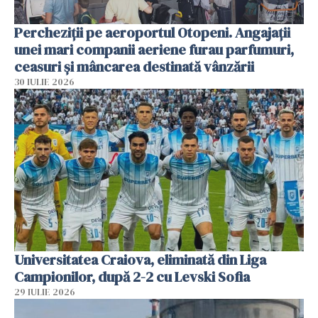
Percheziții pe aeroportul Otopeni. Angajații
unei mari companii aeriene furau parfumuri,
ceasuri și mâncarea destinată vânzării
30 IULIE 2026
Universitatea Craiova, eliminată din Liga
Campionilor, după 2-2 cu Levski Sofia
29 IULIE 2026