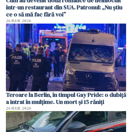
Cum au devenit două românce de neînlocuit
într-un restaurant din SUA. Patronul: „Nu știu
ce o să mă fac fără voi”
26 IULIE 2026
Teroare la Berlin, în timpul Gay Pride: o dubiță
a intrat în mulțime. Un mort și 15 răniți
26 IULIE 2026