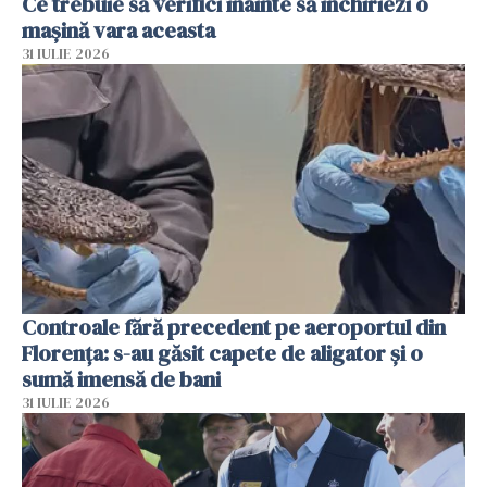
Ce trebuie să verifici înainte să închiriezi o
mașină vara aceasta
31 IULIE 2026
Controale fără precedent pe aeroportul din
Florența: s-au găsit capete de aligator și o
sumă imensă de bani
31 IULIE 2026