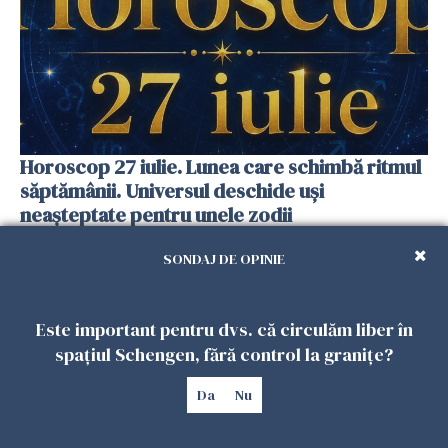
Horoscop 27 iulie. Lunea care schimbă ritmul
săptămânii. Universul deschide uși
neașteptate pentru unele zodii
26 IULIE 2026
SONDAJ DE OPINIE
Este important pentru dvs. că circulăm liber în
spațiul Schengen, fără control la granițe?
Da
Nu