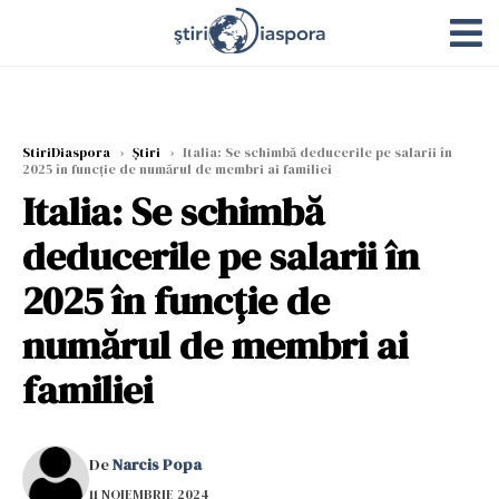
StiriDiaspora
›
Știri
›
Italia: Se schimbă deducerile pe salarii în
2025 în funcție de numărul de membri ai familiei
Italia: Se schimbă
deducerile pe salarii în
2025 în funcție de
numărul de membri ai
familiei
De
Narcis Popa
11 NOIEMBRIE 2024