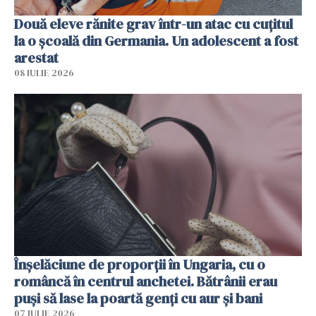
Două eleve rănite grav într-un atac cu cuțitul
la o școală din Germania. Un adolescent a fost
arestat
08 IULIE 2026
Înșelăciune de proporții în Ungaria, cu o
româncă în centrul anchetei. Bătrânii erau
puși să lase la poartă genți cu aur și bani
07 IULIE 2026