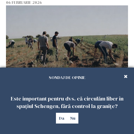
06 FEBRUARIE 2026
Muncitori români exploatați de clanul „Muti”
SONDAJ DE OPINIE
în Spania: 17 arestări în urma unui raid al
poliției
Este important pentru dvs. că circulăm liber în
04 FEBRUARIE 2026
spațiul Schengen, fără control la granițe?
Da
Nu