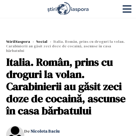
StiriDiaspora
›
Social
›
Italia. Român, prins cu droguri la volan.
Carabinierii au găsit zeci doze de cocaină, ascunse în casa
bărbatului
Italia. Român, prins cu
droguri la volan.
Carabinierii au găsit zeci
doze de cocaină, ascunse
în casa bărbatului
De
Nicoleta Baciu