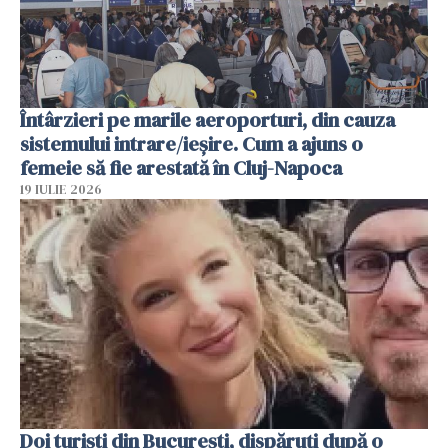
Întârzieri pe marile aeroporturi, din cauza
sistemului intrare/ieșire. Cum a ajuns o
femeie să fie arestată în Cluj-Napoca
19 IULIE 2026
Doi turiști din București, dispăruți după o