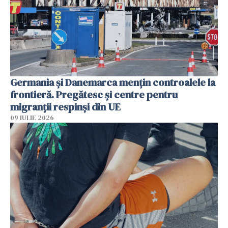
Germania și Danemarca mențin controalele la
frontieră. Pregătesc și centre pentru
migranții respinși din UE
09 IULIE 2026