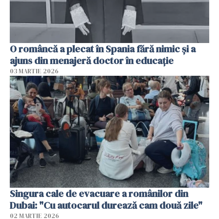
O româncă a plecat în Spania fără nimic și a
ajuns din menajeră doctor în educație
03 MARTIE 2026
Singura cale de evacuare a românilor din
Dubai: "Cu autocarul durează cam două zile"
02 MARTIE 2026