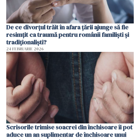
De ce divorțul trăit în afara țării ajunge să fie
resimțit ca traumă pentru românii familiști și
tradiționaliști?
24 FEBRUARIE 2026
Scrisorile trimise soacrei din închisoare îi pot
aduce un an suplimentar de închisoare unui