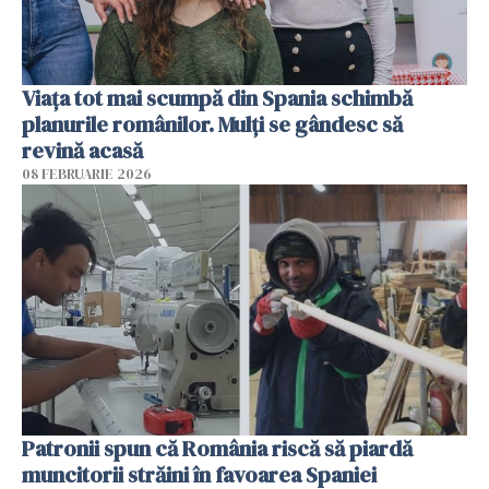
Viața tot mai scumpă din Spania schimbă
planurile românilor. Mulți se gândesc să
revină acasă
08 FEBRUARIE 2026
Patronii spun că România riscă să piardă
muncitorii străini în favoarea Spaniei