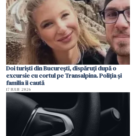
Doi turiști din București, dispăruți după o
excursie cu cortul pe Transalpina. Poliția și
familia îi caută
17 IULIE 2026