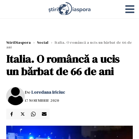
StiriDiaspora
›
Social
›
Italia. O româncă a ucis un bărbat de 66 de
ani
Italia. O româncă a ucis
un bărbat de 66 de ani
De
Loredana Iriciuc
17 NOIEMBRIE 2020