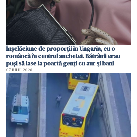
Înșelăciune de proporții în Ungaria, cu o
româncă în centrul anchetei. Bătrânii erau
puși să lase la poartă genți cu aur și bani
07 IULIE 2026