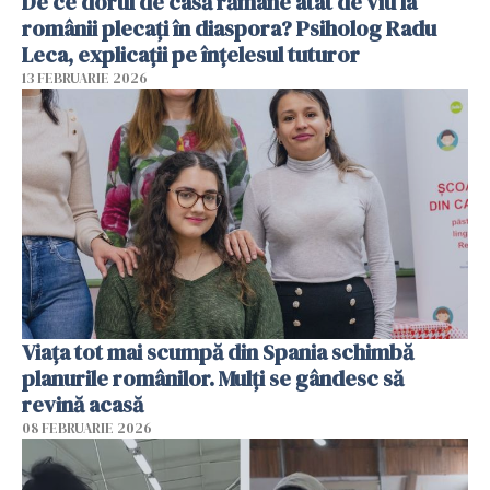
De ce dorul de casă rămâne atât de viu la
românii plecați în diaspora? Psiholog Radu
Leca, explicații pe înțelesul tuturor
13 FEBRUARIE 2026
Viața tot mai scumpă din Spania schimbă
planurile românilor. Mulți se gândesc să
revină acasă
08 FEBRUARIE 2026