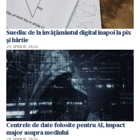
Suedia: de la învățământul digital înapoi la pix
și hârtie
29 APRILIE 2026
Centrele de date folosite pentru AI, impact
major asupra mediului
29 APRILIE 2026