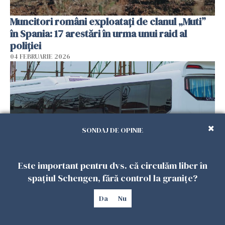
Muncitori români exploatați de clanul „Muti”
în Spania: 17 arestări în urma unui raid al
poliției
04 FEBRUARIE 2026
SONDAJ DE OPINIE
Este important pentru dvs. că circulăm liber în
spațiul Schengen, fără control la granițe?
Un autocar cu turiști a derapat în Turcia. Nouă
persoane au murit
Da
Nu
01 FEBRUARIE 2026