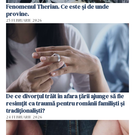
Fenomenul Therian. Ce este și de unde
provine.
25 FEBRUARIE 2026
De ce divorțul trăit în afara țării ajunge să fie
resimțit ca traumă pentru românii familiști și
tradiționaliști?
24 FEBRUARIE 2026