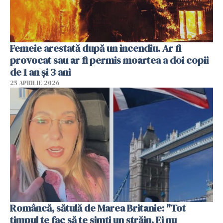
Femeie arestată după un incendiu. Ar fi
provocat sau ar fi permis moartea a doi copii
de 1 an și 3 ani
25 APRILIE 2026
Româncă, sătulă de Marea Britanie: "Tot
timpul te fac să te simți un străin. Ei nu