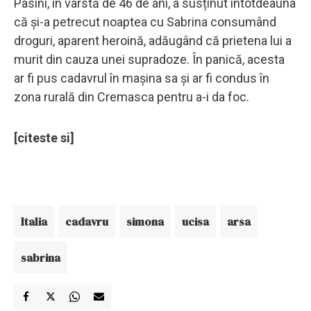
Pasini, în vârstă de 46 de ani, a susținut întotdeauna
că și-a petrecut noaptea cu Sabrina consumând
droguri, aparent heroină, adăugând că prietena lui a
murit din cauza unei supradoze. În panică, acesta
ar fi pus cadavrul în mașina sa și ar fi condus în
zona rurală din Cremasca pentru a-i da foc.
[citeste si]
Italia
cadavru
simona
ucisa
arsa
sabrina