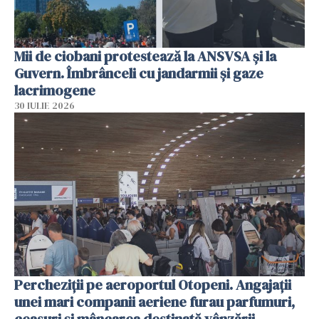
Mii de ciobani protestează la ANSVSA și la
Guvern. Îmbrânceli cu jandarmii și gaze
lacrimogene
30 IULIE 2026
Percheziții pe aeroportul Otopeni. Angajații
unei mari companii aeriene furau parfumuri,
ceasuri și mâncarea destinată vânzării