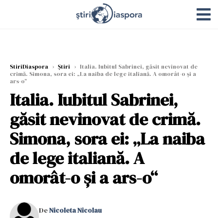
StiriDiaspora
›
Știri
›
Italia. Iubitul Sabrinei, găsit nevinovat de
crimă. Simona, sora ei: „La naiba de lege italiană. A omorât-o și a
ars-o“
Italia. Iubitul Sabrinei,
găsit nevinovat de crimă.
Simona, sora ei: „La naiba
de lege italiană. A
omorât-o și a ars-o“
De
Nicoleta Nicolau