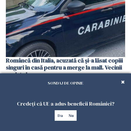
Româncă din Italia, acuzată că și-a lăsat copiii
singuri în casă pentru a merge la mall. Vecinii
au dat alarma
25 IULIE 2026
SONDAJ DE OPINIE
Credeți că UE a adus beneficii României?
Da
Nu