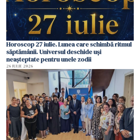
Horoscop 27 iulie. Lunea care schimbă ritmul
săptămânii. Universul deschide uși
neașteptate pentru unele zodii
26 IULIE 2026