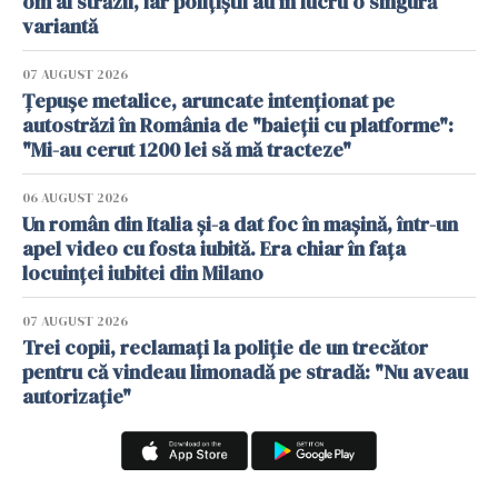
om al străzii, iar polițiștii au în lucru o singură
variantă
07 AUGUST 2026
Țepușe metalice, aruncate intenționat pe
autostrăzi în România de "baieții cu platforme":
"Mi-au cerut 1200 lei să mă tracteze"
06 AUGUST 2026
Un român din Italia și-a dat foc în mașină, într-un
apel video cu fosta iubită. Era chiar în fața
locuinței iubitei din Milano
07 AUGUST 2026
Trei copii, reclamați la poliție de un trecător
pentru că vindeau limonadă pe stradă: "Nu aveau
autorizație"