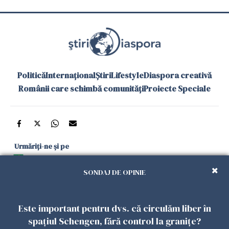
Politică
Internațional
Știri
Lifestyle
Diaspora creativă
Românii care schimbă comunități
Proiecte Speciale
Urmăriți-ne și pe
Google News
SONDAJ DE OPINIE
și în aplicațiile mobile
Este important pentru dvs. că circulăm liber în
Politica de
Politica
Gestionați
Contact
Declarație de
spațiul Schengen, fără control la granițe?