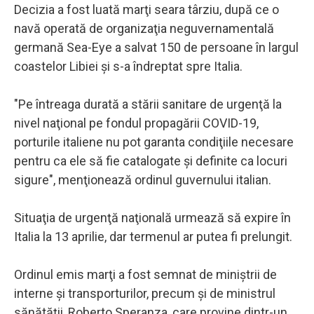
Decizia a fost luată marţi seara târziu, după ce o
navă operată de organizaţia neguvernamentală
germană Sea-Eye a salvat 150 de persoane în largul
coastelor Libiei şi s-a îndreptat spre Italia.
"Pe întreaga durată a stării sanitare de urgenţă la
nivel naţional pe fondul propagării COVID-19,
porturile italiene nu pot garanta condiţiile necesare
pentru ca ele să fie catalogate şi definite ca locuri
sigure", menţionează ordinul guvernului italian.
Situaţia de urgenţă naţională urmează să expire în
Italia la 13 aprilie, dar termenul ar putea fi prelungit.
Ordinul emis marţi a fost semnat de miniştrii de
interne şi transporturilor, precum şi de ministrul
sănătăţii, Roberto Speranza, care provine dintr-un