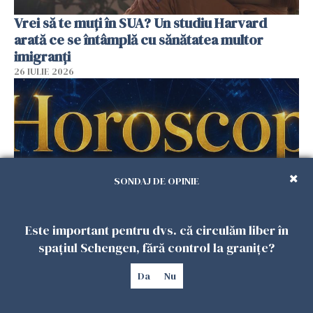
Vrei să te muți în SUA? Un studiu Harvard
arată ce se întâmplă cu sănătatea multor
imigranți
26 IULIE 2026
SONDAJ DE OPINIE
Este important pentru dvs. că circulăm liber în
Horoscop 27 iulie. Lunea care schimbă ritmul
spațiul Schengen, fără control la granițe?
săptămânii. Universul deschide uși
Da
Nu
neașteptate pentru unele zodii
26 IULIE 2026