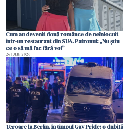
Cum au devenit două românce de neînlocuit
într-un restaurant din SUA. Patronul: „Nu știu
ce o să mă fac fără voi”
26 IULIE 2026
Teroare la Berlin, în timpul Gay Pride: o dubiță