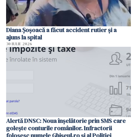
Diana Șoșoacă a făcut accident rutier și a
ajuns la spital
30 IULIE 2026
Alertă DNSC: Noua înșelătorie prin SMS care
golește conturile românilor. Infractorii
folosesc numele Ghișeul.ro și al Poliției