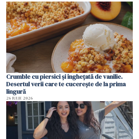
Crumble cu piersici și înghețată de vanilie.
Desertul verii care te cucerește de la prima
lingură
26 IULIE 2026