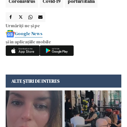
Coronavirus
Covid-19
porturi italia
Urmăriți-ne și pe
Google News
și în aplicațiile mobile
ALTE ȘTIRI DE INTERES