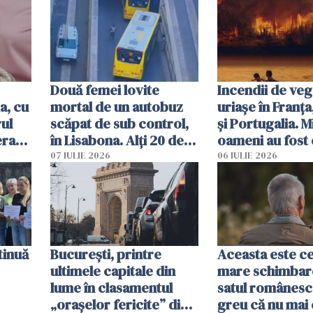
Două femei lovite
Incendii de veg
a, cu
mortal de un autobuz
uriașe în Franța
ul
scăpat de sub control,
și Portugalia. M
erau
în Lisabona. Alți 20 de
oameni au fost 
tă
oameni sunt răniți
07 IULIE 2026
06 IULIE 2026
tinuă
București, printre
Aceasta este c
ultimele capitale din
mare schimbar
lume în clasamentul
satul românesc.
„orașelor fericite” din
greu că nu mai 