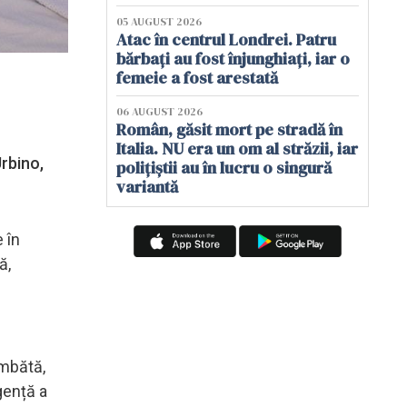
05 AUGUST 2026
Atac în centrul Londrei. Patru
bărbați au fost înjunghiați, iar o
femeie a fost arestată
06 AUGUST 2026
Român, găsit mort pe stradă în
Italia. NU era un om al străzii, iar
Urbino,
polițiștii au în lucru o singură
variantă
 în
ă,
âmbătă,
gență a