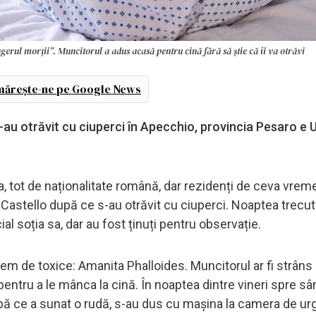
ngerul morții”. Muncitorul a adus acasă pentru cină fără să știe că îi va otrăvi
ărește-ne pe Google News
 s-au otrăvit cu ciuperci în Apecchio, provincia Pesaro e 
a, tot de naționalitate română, dar rezidenți de ceva vreme
di Castello după ce s-au otrăvit cu ciuperci. Noaptea trecut
ial soția sa, dar au fost ținuți pentru observație.
rem de toxice: Amanita Phalloides. Muncitorul ar fi strâns
 pentru a le mânca la cină. În noaptea dintre vineri spre s
după ce a sunat o rudă, s-au dus cu mașina la camera de ur