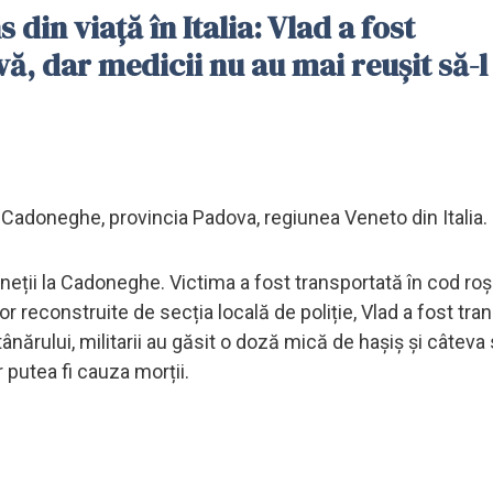
 din viață în Italia: Vlad a fost
avă, dar medicii nu au mai reușit să-l
în Cadoneghe, provincia Padova, regiunea Veneto din Italia.
neții la Cadoneghe. Victima a fost transportată în cod roșu
 reconstruite de secția locală de poliție, Vlad a fost tran
tânărului, militarii au găsit o doză mică de hașiș și câteva 
 putea fi cauza morții.