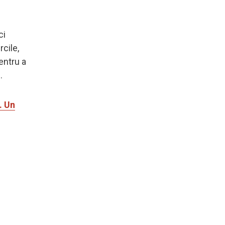
ci
rcile,
entru a
.
. Un