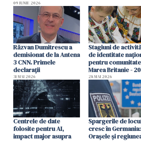
Poliția, sesizată
09 IUNIE 2026
Răzvan Dumitrescu a
Stagiuni de activită
demisionat de la Antena
de identitate națio
3 CNN. Primele
pentru comunitate
declarații
Marea Britanie - 2
31 MAI 2026
28 MAI 2026
Centrele de date
Spargerile de locu
folosite pentru AI,
cresc în Germania:
impact major asupra
Orașele și regiune