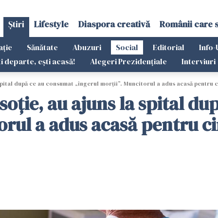
Știri
Lifestyle
Diaspora creativă
Românii care 
ație
Sănătate
Abuzuri
Social
Editorial
Info-
ti departe, ești acasă!
Alegeri Prezidențiale
Interviuri
 spital după ce au consumat „îngerul morții”. Muncitorul a adus acasă pentru cin
i soție, au ajuns la spital 
rul a adus acasă pentru cină