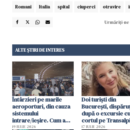
Romani
Italia
spital
ciuperci
otravire
Urmăriți-ne 
ALTE ȘTIRI DE INTERES
Întârzieri pe marile
Doi turiști din
aeroporturi, din cauza
București, dispăruț
sistemului
după o excursie c
intrare/ieșire. Cum a
cortul pe Transalp
ajuns o femeie să fie
Poliția și familia îi 
19 IULIE 2026
17 IULIE 2026