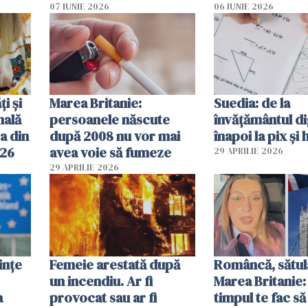
2026
pe-aici, prin jur
07 IUNIE 2026
06 IUNIE 2026
ți și
Marea Britanie:
Suedia: de la
nală
persoanele născute
învățământul di
a din
după 2008 nu vor mai
înapoi la pix și 
026
avea voie să fumeze
29 APRILIE 2026
29 APRILIE 2026
ințe
Femeie arestată după
Româncă, sătul
un incendiu. Ar fi
Marea Britanie:
a
provocat sau ar fi
timpul te fac să