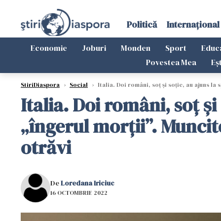
Politică
Internațional
Economie
Joburi
Monden
Sport
Educ
Povestea Mea
Eș
StiriDiaspora
›
Social
›
Italia. Doi români, soț și soție, au ajuns la
Italia. Doi români, soț ș
„îngerul morții”. Muncito
otrăvi
De
Loredana Iriciuc
16 OCTOMBRIE 2022