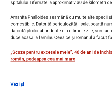
spitalului Tifernate la aproximativ 30 de kilometri d
Amanita Phalloides seamănă cu multe alte specii și,
comestibile. Datorită periculozității sale, poartă n
datorită ploilor abundente din ultimele zile, sunt adu
duce acasă la familie. Ceea ce și românul a făcut f
„Scuze pentru excesele mele”. 46 de ani de închisoa
român, pedeapsa cea mai mare
Vezi și