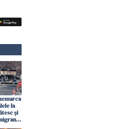
anemarca
ele la
ătesc și
igranții