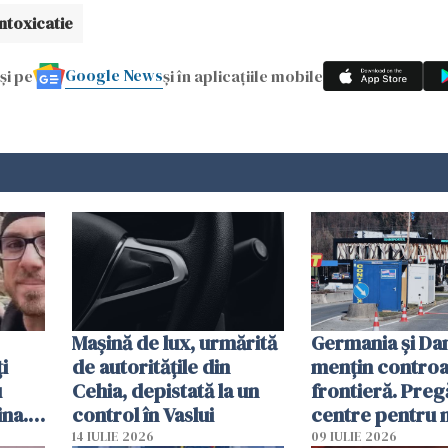
intoxicatie
Google News
și pe
și în aplicațiile mobile
Mașină de lux, urmărită
Germania și D
i
de autoritățile din
mențin controal
u
Cehia, depistată la un
frontieră. Preg
ina.
control în Vaslui
centre pentru m
caută
respinși din UE
14 IULIE 2026
09 IULIE 2026