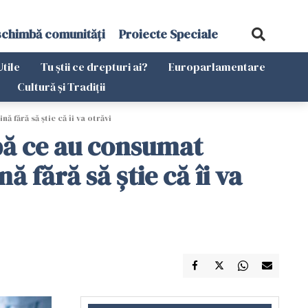
schimbă comunități
Proiecte Speciale
Utile
Tu știi ce drepturi ai?
Europarlamentare
Cultură și Tradiții
ă fără să știe că îi va otrăvi
după ce au consumat
 fără să știe că îi va