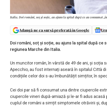
Italia. Doi români, soț și soție, au ajuns la spital după ce au consumat „î
Adaugă-ne ca sursă preferată în Google
Urm
Doi români, soț și soție, au ajuns la spital după ce
regiunea Marche din Italia.
Un muncitor român, în vârstă de 49 de ani, și soția s
Apecchio, au fost internați aseară în spitalul Città 
condițiile celor doi s-au îmbunătățit simțitor, în spec
Cei doi par să fi consumat una dintre ciupercile ext
ciupercile vineri după-amiază și le-ar fi adus acasă
cuplul de români a simțit simptomele otrăvirii și, 