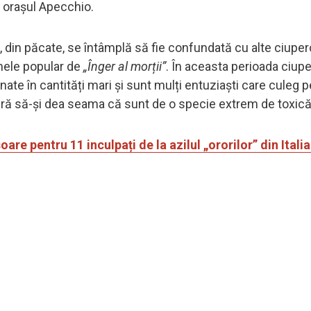
e orașul Apecchio.
 din păcate, se întâmplă să fie confundată cu alte ciuper
umele popular de
„Înger al morții”
. În aceasta perioada ciupe
nate în cantități mari și sunt mulți entuziaști care culeg p
ără să-și dea seama că sunt de o specie extrem de toxică
re pentru 11 inculpați de la azilul „ororilor” din Italia