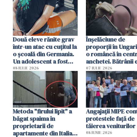
arestată în Cluj-Napoca
Două eleve rănite grav
Înșelăciune de
într-un atac cu cuțitul la
proporții în Ungari
o școală din Germania.
o româncă în centr
Un adolescent a fost
anchetei. Bătrânii 
arestat
puși să lase la poar
08 IULIE 2026
07 IULIE 2026
genți cu aur și bani
Metoda "firului lipit" a
Angajaţii MIPE con
băgat spaima în
protestele faţă de
proprietarii de
tăierea veniturilor
apartamente din Italia.
08 IUNIE 2026