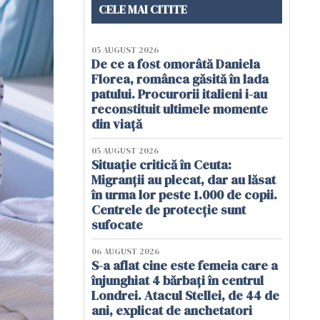
CELE MAI CITITE
05 AUGUST 2026
De ce a fost omorâtă Daniela
Florea, românca găsită în lada
patului. Procurorii italieni i-au
reconstituit ultimele momente
din viață
05 AUGUST 2026
Situație critică în Ceuta:
Migranții au plecat, dar au lăsat
în urma lor peste 1.000 de copii.
Centrele de protecție sunt
sufocate
06 AUGUST 2026
S-a aflat cine este femeia care a
înjunghiat 4 bărbați în centrul
Londrei. Atacul Stellei, de 44 de
ani, explicat de anchetatori