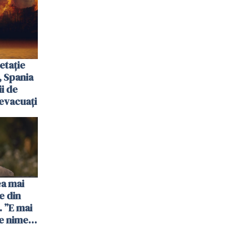
etație
, Spania
ii de
evacuați
ea mai
e din
 ”E mai
e nimeni