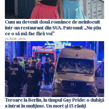
Cum au devenit două românce de neînlocuit
într-un restaurant din SUA. Patronul: „Nu știu
ce o să mă fac fără voi”
26 IULIE 2026
Teroare la Berlin, în timpul Gay Pride: o dubiță
a intrat în mulțime. Un mort și 15 răniți