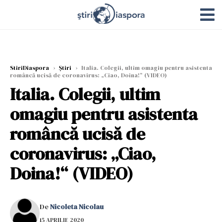
StiriDiaspora
›
Știri
›
Italia. Colegii, ultim omagiu pentru asistenta
româncă ucisă de coronavirus: „Ciao, Doina!“ (VIDEO)
Italia. Colegii, ultim
omagiu pentru asistenta
româncă ucisă de
coronavirus: „Ciao,
Doina!“ (VIDEO)
De
Nicoleta Nicolau
15 APRILIE 2020