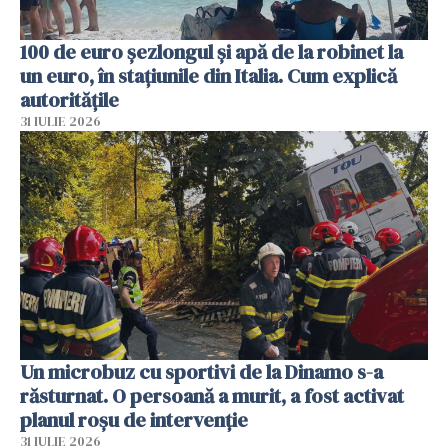
100 de euro șezlongul și apă de la robinet la
un euro, în stațiunile din Italia. Cum explică
autoritățile
31 IULIE 2026
Un microbuz cu sportivi de la Dinamo s-a
răsturnat. O persoană a murit, a fost activat
planul roșu de intervenție
31 IULIE 2026