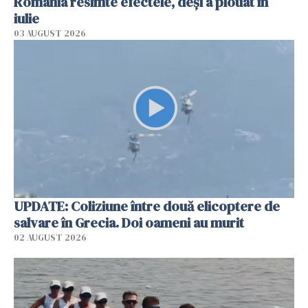
România resimte efectele, deși a plouat în
iulie
03 AUGUST 2026
UPDATE: Coliziune între două elicoptere de
salvare în Grecia. Doi oameni au murit
02 AUGUST 2026