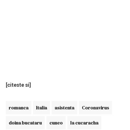
[citeste si]
romanca
Italia
asistenta
Coronavirus
doina bucataru
cuneo
la cucaracha