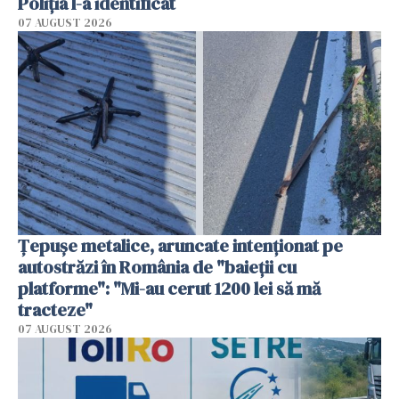
Poliția l-a identificat
07 AUGUST 2026
Țepușe metalice, aruncate intenționat pe
autostrăzi în România de "baieții cu
platforme": "Mi-au cerut 1200 lei să mă
tracteze"
07 AUGUST 2026