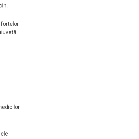
cin.
forțelor
hiuvetă.
medicilor
nele