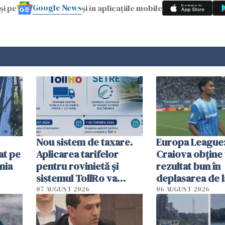
Google News
și pe
și în aplicațiile mobile
Nou sistem de taxare.
Europa League:
at pe
Aplicarea tarifelor
Craiova obține
nia
pentru rovinietă şi
rezultat bun în
sistemul TollRo va
deplasarea de 
începe la 1 octombrie
07 AUGUST 2026
06 AUGUST 2026
ă