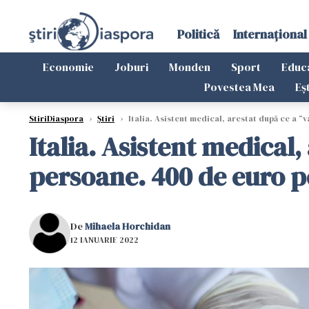
Politică
Internațional
Economie
Joburi
Monden
Sport
Educ
Povestea Mea
Eș
StiriDiaspora
›
Știri
›
Italia. Asistent medical, arestat după ce a “
Italia. Asistent medical,
persoane. 400 de euro p
De
Mihaela Horchidan
12 IANUARIE 2022