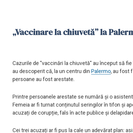
„Vaccinare la chiuvetă” la Paler
Cazurile de "vaccinări la chiuvetă" au început să fie în
au descoperit că, la un centru din
Palermo
, au fost 
persoane au fost arestate.
Printre persoanele arestate se numără și o asistent
Femeia ar fi turnat conținutul seringilor în tifon și a
acuzați de corupție, fals în acte publice și delapidar
Cei trei acuzați ar fi pus la cale un adevărat plan: a