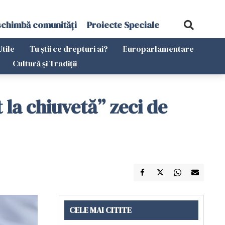
schimbă comunități
Proiecte Speciale
Utile
Tu știi ce drepturi ai?
Europarlamentare
Cultură și Tradiții
 la chiuvetă” zeci de
CELE MAI CITITE