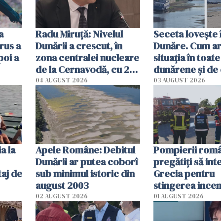
a
Radu Miruţă: Nivelul
Seceta lovește 
rus a
Dunării a crescut, în
Dunăre. Cum ar
poi a
zona centralei nucleare
situația în toate
de la Cernavodă, cu 2
dunărene și de
cm faţă de ziua trecută
România resim
04 AUGUST 2026
03 AUGUST 2026
efectele, deși a
în iulie
a la
Apele Române: Debitul
Pompierii româ
Dunării ar putea coborî
pregătiţi să int
aj de
sub minimul istoric din
Grecia pentru
august 2003
stingerea incen
02 AUGUST 2026
01 AUGUST 2026