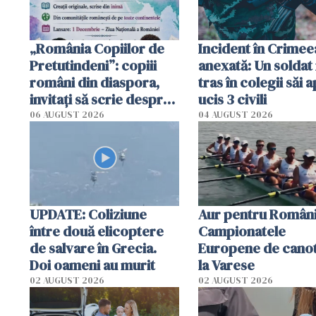
„România Copiilor de
Incident în Crimee
Pretutindeni”: copiii
anexată: Un soldat 
români din diaspora,
tras în colegii săi a
invitați să scrie despre
ucis 3 civili
România într-un volum
06 AUGUST 2026
04 AUGUST 2026
special
UPDATE: Coliziune
Aur pentru Români
între două elicoptere
Campionatele
de salvare în Grecia.
Europene de canot
Doi oameni au murit
la Varese
02 AUGUST 2026
02 AUGUST 2026