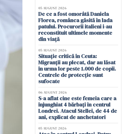
05 AUGUST 2026
De ce a fost omorâtă Daniela
Florea, românca găsită în lada
patului. Procurorii italieni i-au
reconstituit ultimele momente
din viață
05 AUGUST 2026
Situație critică în Ceuta:
Migranții au plecat, dar au lăsat
în urma lor peste 1.000 de copii.
Centrele de protecție sunt
sufocate
06 AUGUST 2026
S-a aflat cine este femeia care a
înjunghiat 4 bărbați în centrul
Londrei. Atacul Stellei, de 44 de
ani, explicat de anchetatori
05 AUGUST 2026