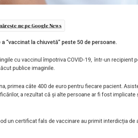
ărește-ne pe Google News
ce a “vaccinat la chiuvetă” peste 50 de persoane.
ringile cu vaccinul împotriva COVID-19, într-un recipient 
 făcut publice imaginile.
cona, primea câte 400 de euro pentru fiecare pacient. Asist
ărilor, a rezultat că și alte persoane ar fi fost implicate și
d un certificat fals de vaccinare au primit interdicția de 