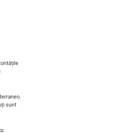
oritățile
i
terraneo.
uți sunt
oi