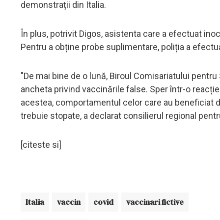
demonstrații din Italia.
În plus, potrivit Digos, asistenta care a efectuat ino
Pentru a obține probe suplimentare, poliția a efectua
"De mai bine de o lună, Biroul Comisariatului pentru
ancheta privind vaccinările false. Sper într-o reacți
acestea, comportamentul celor care au beneficiat de
trebuie stopate, a declarat consilierul regional pent
[citeste si]
Italia
vaccin
covid
vaccinari fictive