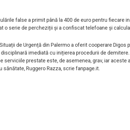
culările false a primit până la 400 de euro pentru fiecare i
t o serie de percheziții și a confiscat telefoane și calcul
 Situații de Urgență din Palermo a oferit cooperare Digos 
e disciplinară imediată cu inițierea procedurii de demitere
 serviciile prestate este, de asemenea, grav, iar aceste a
ru sănătate, Ruggero Razza, scrie fanpage.it.