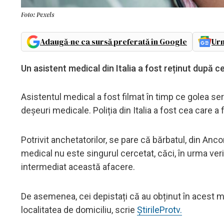
Foto: Pexels
Adaugă-ne ca sursă preferată în Google
Urm
Un asistent medical din Italia a fost reținut după 
Asistentul medical a fost filmat în timp ce golea se
deșeuri medicale. Poliția din Italia a fost cea care a
Potrivit anchetatorilor, se pare că bărbatul, din An
medical nu este singurul cercetat, căci, în urma verific
intermediat această afacere.
De asemenea, cei depistați că au obținut în acest mo
localitatea de domiciliu, scrie
ȘtirileProtv.