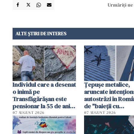
Urmăriți-ne 
ALTE ȘTIRI DE INTERES
Individul care a desenat
Țepușe metalice,
o inimă pe
aruncate intențion
Transfăgărășan este
autostrăzi în Româ
pensionar la 55 de ani.
de "baieții cu
Poliția l-a identificat
platforme": "Mi-au
07 AUGUST 2026
07 AUGUST 2026
cerut 1200 lei să m
tracteze"