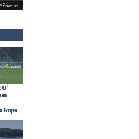
 U'
 un
la Kups