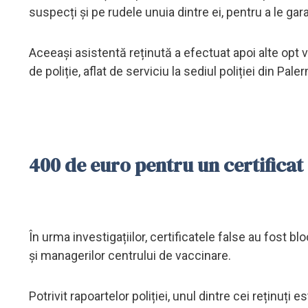
suspecți și pe rudele unuia dintre ei, pentru a le gar
Aceeași asistentă reținută a efectuat apoi alte opt 
de poliție, aflat de serviciu la sediul poliției din P
400 de euro pentru un certificat
În urma investigațiilor, certificatele false au fost b
și managerilor centrului de vaccinare.
Potrivit rapoartelor poliției, unul dintre cei reținuți e