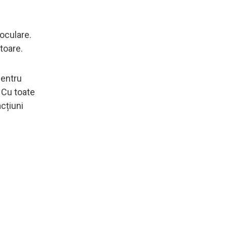
noculare.
atoare.
pentru
. Cu toate
cțiuni