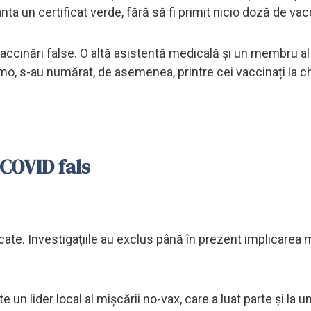
anta un certificat verde, fără să fi primit nicio doză de vac
vaccinări false. O altă asistentă medicală și un membru al 
alermo, s-au numărat, de asemenea, printre cei vaccinați la c
 COVID fals
locate. Investigațiile au exclus până în prezent implicarea 
ste un lider local al mișcării no-vax, care a luat parte și la u