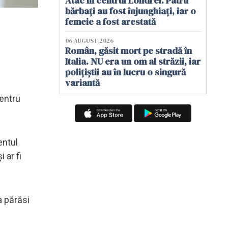
Atac în centrul Londrei. Patru
bărbați au fost înjunghiați, iar o
femeie a fost arestată
06 AUGUST 2026
Român, găsit mort pe stradă în
Italia. NU era un om al străzii, iar
polițiștii au în lucru o singură
variantă
pentru
entul
 ar fi
a părăsi