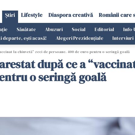
Știri
Lifestyle
Diaspora creativă
Românii care 
ație
Sănătate
Abuzuri
Social
Editorial
Info-
ti departe, ești acasă!
Alegeri Prezidențiale
Interviuri
vaccinat la chiuvetă” zeci de persoane. 400 de euro pentru o seringă goală
 arestat după ce a “vaccinat
entru o seringă goală