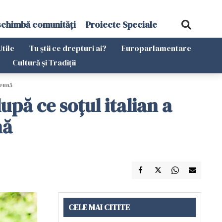
schimbă comunități
Proiecte Speciale
Utile
Tu știi ce drepturi ai?
Europarlamentare
Cultură și Tradiții
reună
pă ce soțul italian a
nă
CELE MAI CITITE