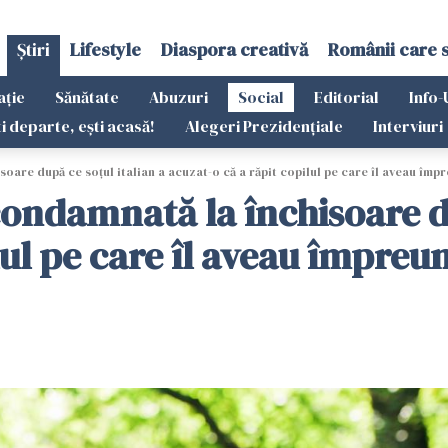
Știri
Lifestyle
Diaspora creativă
Românii care 
ație
Sănătate
Abuzuri
Social
Editorial
Info-
ti departe, ești acasă!
Alegeri Prezidențiale
Interviuri
are după ce soțul italian a acuzat-o că a răpit copilul pe care îl aveau împ
ondamnată la închisoare du
lul pe care îl aveau împreu