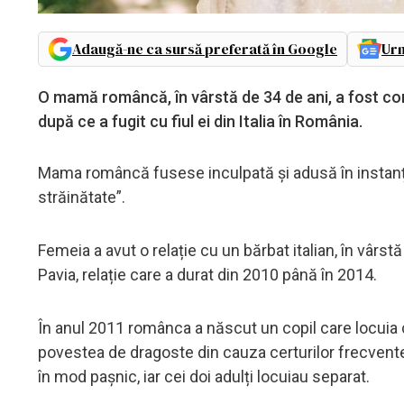
Adaugă-ne ca sursă preferată în Google
Urm
O mamă româncă, în vârstă de 34 de ani, a fost con
după ce a fugit cu fiul ei din Italia în România.
Mama româncă fusese inculpată și adusă în instanța 
străinătate”.
Femeia a avut o relație cu un bărbat italian, în vârst
Pavia, relație care a durat din 2010 până în 2014.
În anul 2011 românca a născut un copil care locuia cu 
povestea de dragoste din cauza certurilor frecvente. 
în mod pașnic, iar cei doi adulți locuiau separat.