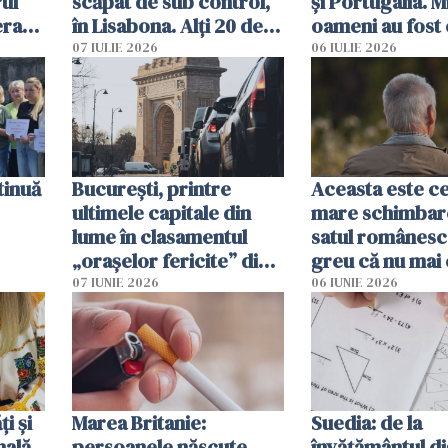
ul
scăpat de sub control,
și Portugalia. M
erau
în Lisabona. Alți 20 de
oameni au fost 
tă
oameni sunt răniți
07 IULIE 2026
06 IULIE 2026
tinuă
București, printre
Aceasta este c
ultimele capitale din
mare schimbar
lume în clasamentul
satul românesc.
„orașelor fericite” din
greu că nu mai 
2026
pe-aici, prin jur
07 IUNIE 2026
06 IUNIE 2026
ți și
Marea Britanie:
Suedia: de la
nală
persoanele născute
învățământul di