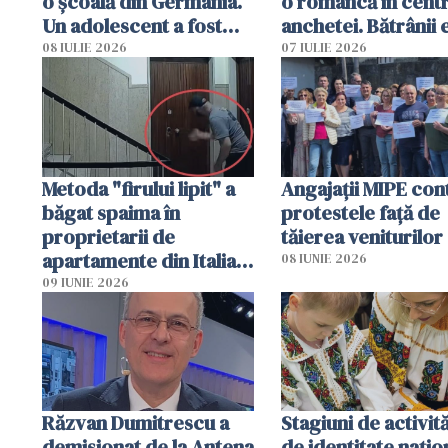
o școală din Germania.
o româncă în centr
Un adolescent a fost
anchetei. Bătrânii 
arestat
puși să lase la poar
08 IULIE 2026
07 IULIE 2026
genți cu aur și bani
Metoda "firului lipit" a
Angajaţii MIPE con
băgat spaima în
protestele faţă de
proprietarii de
tăierea veniturilor
apartamente din Italia.
08 IUNIE 2026
Poliția, sesizată
09 IUNIE 2026
Răzvan Dumitrescu a
Stagiuni de activită
demisionat de la Antena
de identitate națio