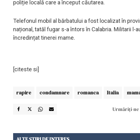
poliție locală care a început căutarea.
Telefonul mobil al bărbatului a fost localizat în provi
național, tatăl fugar s-a întors în Calabria. Militarii l
încredințat tinerei mame.
[citeste si]
rapire
condamnare
romanca
Italia
mama
Urmăriți-ne 
ALTE ȘTIRI DE INTERES