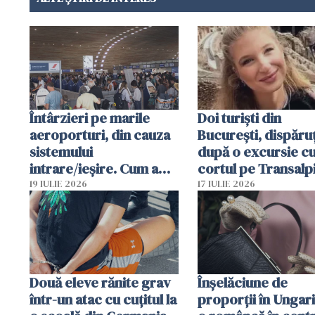
Întârzieri pe marile
Doi turiști din
aeroporturi, din cauza
București, dispăruț
sistemului
după o excursie c
intrare/ieșire. Cum a
cortul pe Transalp
ajuns o femeie să fie
Poliția și familia îi 
19 IULIE 2026
17 IULIE 2026
arestată în Cluj-Napoca
Două eleve rănite grav
Înșelăciune de
într-un atac cu cuțitul la
proporții în Ungari