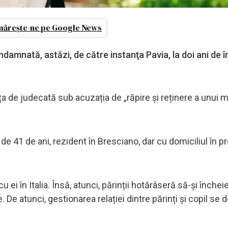
ărește-ne pe Google News
damnată, astăzi, de către instanţa Pavia, la doi ani de 
de judecată sub acuzația de „răpire și reținere a unui m
ă de 41 de ani, rezident în Bresciano, dar cu domiciliul în p
ei în Italia. Însă, atunci, părinții hotărâseră să-și închei
De atunci, gestionarea relației dintre părinți și copil se