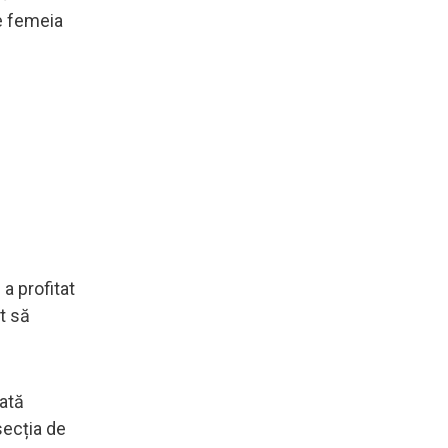
re femeia
 a profitat
ut să
ată
secția de