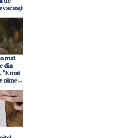
ii de
evacuați
ea mai
e din
 ”E mai
e nimeni
”
gital