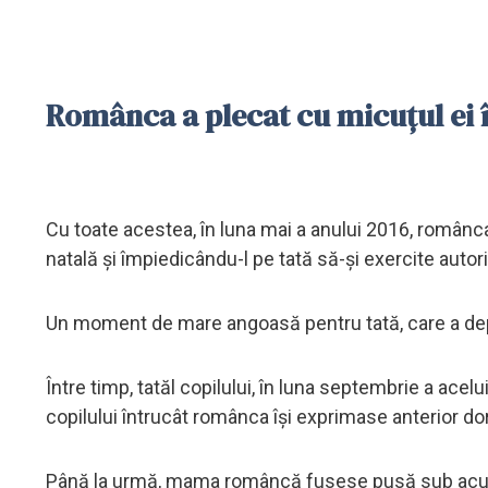
Românca a plecat cu micuțul ei î
Cu toate acestea, în luna mai a anului 2016, românca 
natală și împiedicându-l pe tată să-și exercite auto
Un moment de mare angoasă pentru tată, care a depu
Între timp, tatăl copilului, în luna septembrie a acel
copilului întrucât românca își exprimase anterior dor
Până la urmă, mama româncă fusese pusă sub acuza