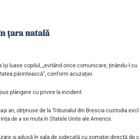
n țara natală
își luase copilul, „evitând orice comunicare, ținându-l cu 
ritatea părintească”, conform acuzației.
s plângere cu privire la incident.
uiași an, obținuse de la Tribunalul din Brescia custodia exc
ința de a se muta în Statele Unite ale Americii.
re și adusă în sala de judecată cu somație directă de c