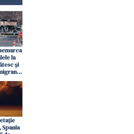
anemarca
ele la
ătesc și
igranții
etație
, Spania