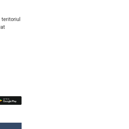
teritoriul
iat