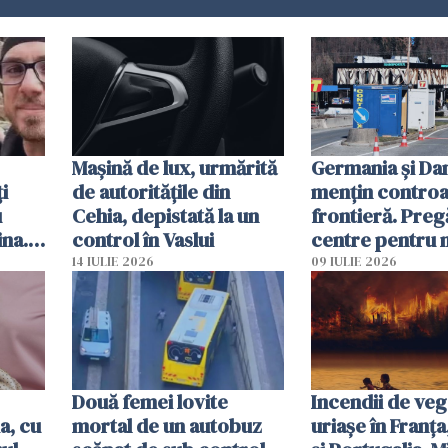
Mașină de lux, urmărită
Germania și D
i
de autoritățile din
mențin controal
u
Cehia, depistată la un
frontieră. Preg
ina.
control în Vaslui
centre pentru m
caută
respinși din UE
14 IULIE 2026
09 IULIE 2026
Două femei lovite
Incendii de veg
a, cu
mortal de un autobuz
uriașe în Franța