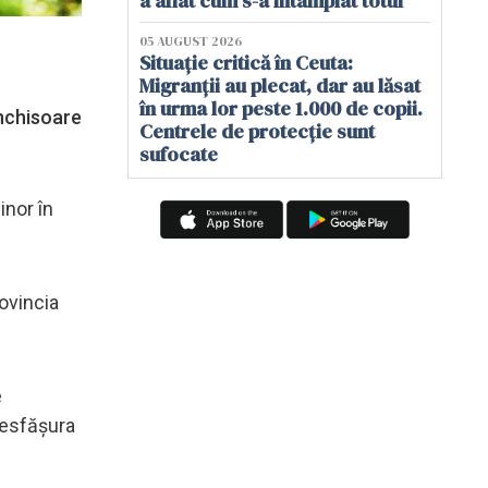
a aflat cum s-a întâmplat totul
05 AUGUST 2026
Situație critică în Ceuta:
Migranții au plecat, dar au lăsat
în urma lor peste 1.000 de copii.
închisoare
Centrele de protecție sunt
sufocate
inor în
rovincia
e
 desfășura