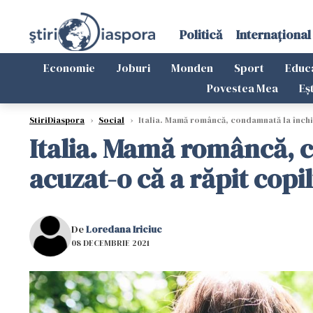
Politică
Internațional
Economie
Joburi
Monden
Sport
Educ
Povestea Mea
Eș
StiriDiaspora
›
Social
›
Italia. Mamă româncă, condamnată la închiso
Italia. Mamă româncă, c
acuzat-o că a răpit copi
De
Loredana Iriciuc
08 DECEMBRIE 2021