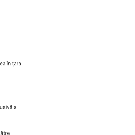
ea în țara
lusivă a
ătre