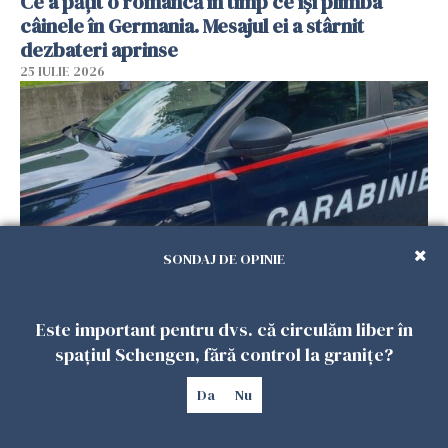
Ce a pățit o româncă în timp ce își plimba
câinele în Germania. Mesajul ei a stârnit
dezbateri aprinse
25 IULIE 2026
SONDAJ DE OPINIE
Româncă din Italia, acuzată că și-a lăsat copiii
Este important pentru dvs. că circulăm liber în
singuri în casă pentru a merge la mall. Vecinii
spațiul Schengen, fără control la granițe?
au dat alarma
25 IULIE 2026
Da
Nu