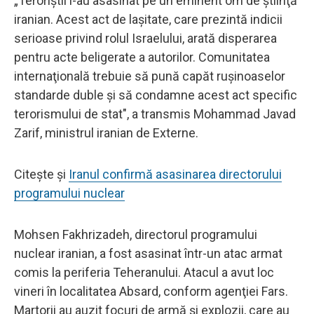
„Teroriştii l-au asasinat pe un eminent om de ştiinţă
iranian. Acest act de laşitate, care prezintă indicii
serioase privind rolul Israelului, arată disperarea
pentru acte beligerate a autorilor. Comunitatea
internaţională trebuie să pună capăt ruşinoaselor
standarde duble şi să condamne acest act specific
terorismului de stat", a transmis Mohammad Javad
Zarif, ministrul iranian de Externe.
Citește și
Iranul confirmă asasinarea directorului
programului nuclear
Mohsen Fakhrizadeh, directorul programului
nuclear iranian, a fost asasinat într-un atac armat
comis la periferia Teheranului. Atacul a avut loc
vineri în localitatea Absard, conform agenţiei Fars.
Martorii au auzit focuri de armă şi explozii, care au