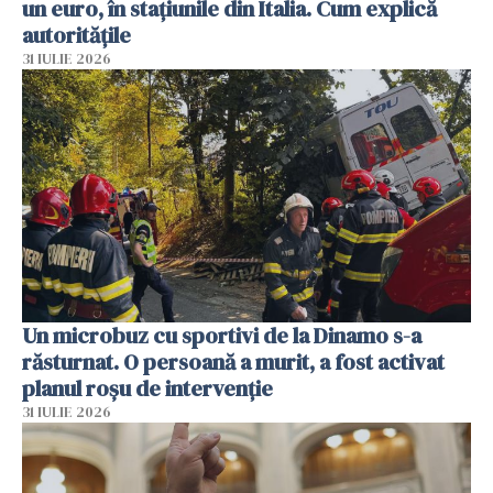
un euro, în stațiunile din Italia. Cum explică
autoritățile
31 IULIE 2026
Un microbuz cu sportivi de la Dinamo s-a
răsturnat. O persoană a murit, a fost activat
planul roșu de intervenție
31 IULIE 2026