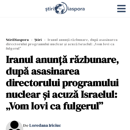
StiriDiaspora
›
Știri
›
Iranul anunță răzbunare, după asasinarea
directorului programului nuclear şi acuză Israelul: „Vom lovi ca
fulgerul”
Iranul anunță răzbunare,
după asasinarea
directorului programului
nuclear şi acuză Israelul:
„Vom lovi ca fulgerul”
De
Loredana Iriciuc