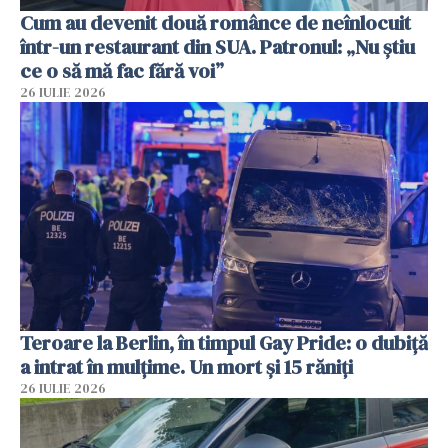
Cum au devenit două românce de neînlocuit
într-un restaurant din SUA. Patronul: „Nu știu
ce o să mă fac fără voi”
26 IULIE 2026
Teroare la Berlin, în timpul Gay Pride: o dubiță
a intrat în mulțime. Un mort și 15 răniți
26 IULIE 2026