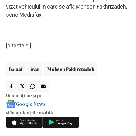
vizat vehiculul în care se afla Mohsen Fakhrizadeh,
scrie Mediafax.
[citeste si]
Israel
iran
Mohsen Fakhrizadeh
Urmăriți-ne și pe
Google News
și în aplicațiile mobile