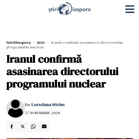
StiriDiaspora
›
Știri
›
Iranul confirmă asasinarea directorului
programului nuclear
Iranul confirmă
asasinarea directorului
programului nuclear
De
Loredana Iriciuc
27 NOIEMBRIE 2020