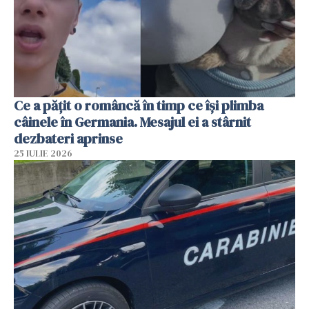
Ce a pățit o româncă în timp ce își plimba
câinele în Germania. Mesajul ei a stârnit
dezbateri aprinse
25 IULIE 2026