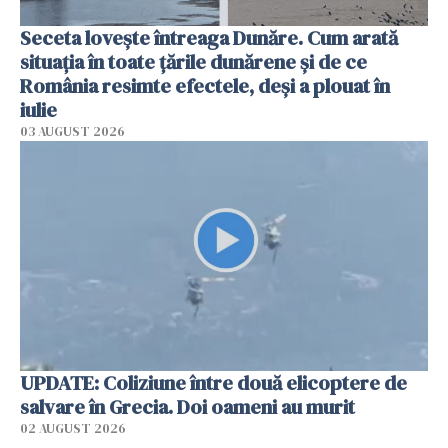
Seceta lovește întreaga Dunăre. Cum arată
situația în toate țările dunărene și de ce
România resimte efectele, deși a plouat în
iulie
03 AUGUST 2026
UPDATE: Coliziune între două elicoptere de
salvare în Grecia. Doi oameni au murit
02 AUGUST 2026