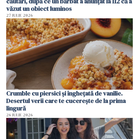
căutări, după ce un bărbat a anunțat la 112 că a
văzut un obiect luminos
27 IULIE 2026
Crumble cu piersici și înghețată de vanilie.
Desertul verii care te cucerește de la prima
lingură
26 IULIE 2026