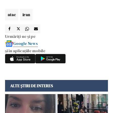
atac
iran
Urmăriți-ne și pe
Google News
și în aplicațiile mobile
ALTE ȘTIRI DE INTERES