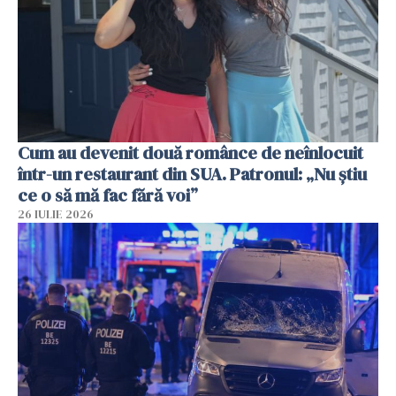
Cum au devenit două românce de neînlocuit
într-un restaurant din SUA. Patronul: „Nu știu
ce o să mă fac fără voi”
26 IULIE 2026