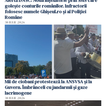
Alertă DNSC: Noua înșelătorie prin SMS care
golește conturile românilor. Infractorii
folosesc numele Ghișeul.ro și al Poliției
Române
30 IULIE 2026
Mii de ciobani protestează la ANSVSA și la
Guvern. Îmbrânceli cu jandarmii și gaze
lacrimogene
30 IULIE 2026