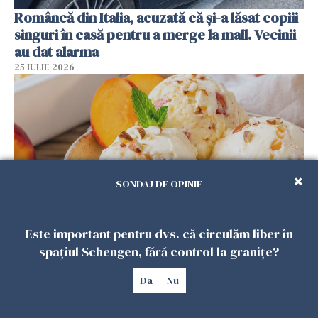
Româncă din Italia, acuzată că și-a lăsat copiii
singuri în casă pentru a merge la mall. Vecinii
au dat alarma
25 IULIE 2026
SONDAJ DE OPINIE
Este important pentru dvs. că circulăm liber în
Înghețata de casă cu nectarine care
spațiul Schengen, fără control la granițe?
cucerește vara. Rețeta fără aparat, gata din
câteva ingrediente
Da
Nu
25 IULIE 2026