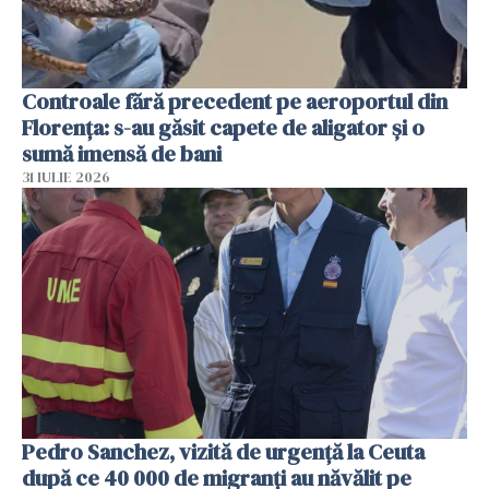
Controale fără precedent pe aeroportul din
Florența: s-au găsit capete de aligator și o
sumă imensă de bani
31 IULIE 2026
Pedro Sanchez, vizită de urgență la Ceuta
după ce 40 000 de migranți au năvălit pe