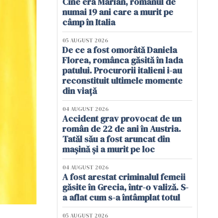
Cine era Marian, românul de
numai 19 ani care a murit pe
câmp în Italia
05 AUGUST 2026
De ce a fost omorâtă Daniela
Florea, românca găsită în lada
patului. Procurorii italieni i-au
reconstituit ultimele momente
din viață
04 AUGUST 2026
Accident grav provocat de un
român de 22 de ani în Austria.
Tatăl său a fost aruncat din
mașină și a murit pe loc
04 AUGUST 2026
A fost arestat criminalul femeii
găsite în Grecia, într-o valiză. S-
a aflat cum s-a întâmplat totul
05 AUGUST 2026