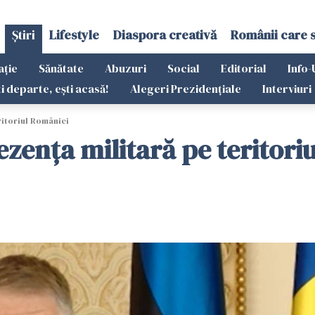
Știri
Lifestyle
Diaspora creativă
Românii care 
ație
Sănătate
Abuzuri
Social
Editorial
Info-
ti departe, ești acasă!
Alegeri Prezidențiale
Interviuri
ritoriul României
ezența militară pe teritori