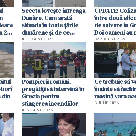
ul
Seceta lovește întreaga
UPDATE: Colizi
în
Dunăre. Cum arată
între două elic
leare
situația în toate țările
de salvare în Gr
u 2
dunărene și de ce
Doi oameni au 
ecută
România resimte
03 AUGUST 2026
02 AUGUST 2026
efectele, deși a plouat
în iulie
itul
Pompierii români,
Ce trebuie să ve
oborî
pregătiţi să intervină în
înainte să închi
 din
Grecia pentru
mașină vara ac
stingerea incendiilor
31 IULIE 2026
01 AUGUST 2026