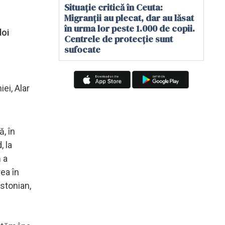
Situație critică în Ceuta:
Migranții au plecat, dar au lăsat
în urma lor peste 1.000 de copii.
doi
Centrele de protecție sunt
sufocate
ei, Alar
, în
, la
 a
ea în
estonian,