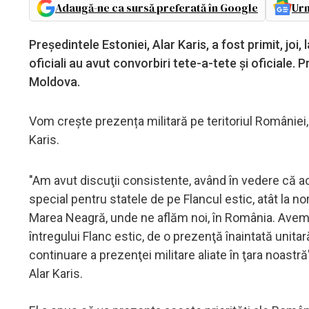
Adaugă-ne ca sursă preferată în Google
Urm
Preşedintele Estoniei, Alar Karis, a fost primit, joi
oficiali au avut convorbiri tete-a-tete şi oficiale. P
Moldova.
Vom crește prezența militară pe teritoriul României, 
Karis.
"Am avut discuţii consistente, având în vedere că a
special pentru statele de pe Flancul estic, atât la nor
Marea Neagră, unde ne aflăm noi, în România. Avem 
întregului Flanc estic, de o prezenţă înaintată unita
continuare a prezenţei militare aliate în ţara noastr
Alar Karis.