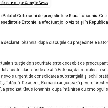
ărește-ne pe Google News
, la Palatul Cotroceni de preşedintele Klaus Iohannis. Cei 
reşedintele Estoniei a efectuat joi o vizită şi în Republica
a declarat Iohannis, după discuțiile cu preşedintele Estoni
ctuala situaţie de securitate este deosebit de preocupantă
dul acestui flanc, unde se află Estonia, dar mai ales la sud
nevoie urgent de consolidarea substanţială şi echilibrată
ră şi întărită. De aceea, România acţionează pentru creşter
ă", a precizat Klaus Iohannis, după întâlnirea cu omologul 