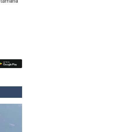
ăptămâna