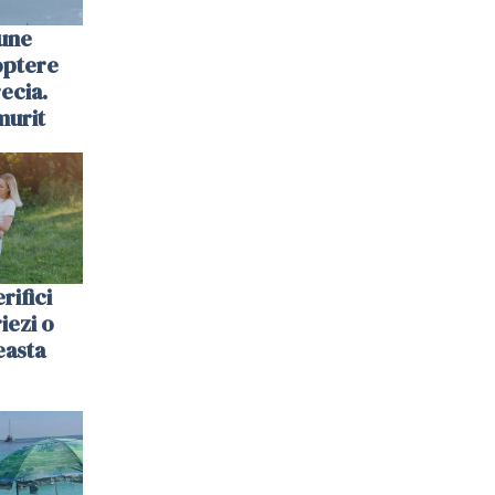
une
optere
ecia.
murit
rifici
riezi o
easta