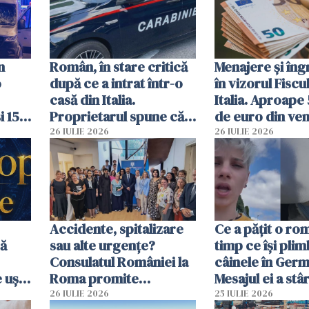
n
Român, în stare critică
Menajere și îngr
o
după ce a intrat într-o
în vizorul Fiscu
casă din Italia.
Italia. Aproape
i 15
Proprietarul spune că
de euro din veni
s-a apărat cu un cuțit
ascunși de autor
26 IULIE 2026
26 IULIE 2026
Accidente, spitalizare
Ce a pățit o ro
bă
sau alte urgențe?
timp ce își pli
Consulatul României la
câinele în Germ
 uși
Roma promite
Mesajul ei a stâr
u
intervenții în doar 24
dezbateri apri
26 IULIE 2026
25 IULIE 2026