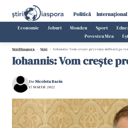
Politică
Internațional
Economie
Joburi
Monden
Sport
Educ
Povestea Mea
Eș
StiriDiaspora
›
Știri
›
Iohannis: Vom crește prezența militară pe te
Iohannis: Vom crește pr
De
Nicoleta Baciu
17 MARTIE 2022