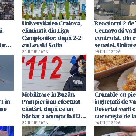
Universitatea Craiova,
Reactorul 2 de 
i.
eliminată din Liga
Cernavodă va fi
Campionilor, după 2-2
controlat, din 
furau
cu Levski Sofia
secetei. Unitate
și
deja oprită
29 IULIE 2026
29 IULIE 2026
ă
Mobilizare în Buzău.
Crumble cu pier
T în
Pompierii au efectuat
înghețată de van
ane
căutări, după ce un
Desertul verii c
bărbat a anunțat la 112
cucerește de l
că a văzut un obiect
lingură
27 IULIE 2026
26 IULIE 2026
luminos