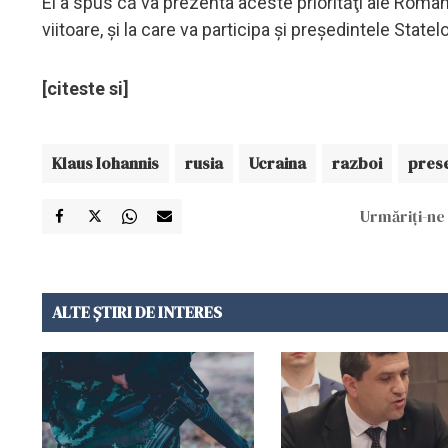
El a spus că va prezenta aceste priorităţi ale Româ
viitoare, şi la care va participa şi preşedintele Statel
[citeste si]
Klaus Iohannis
rusia
Ucraina
razboi
prese
Urmăriți-ne 
ALTE ȘTIRI DE INTERES