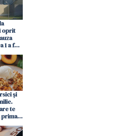
la
 oprit
cauza
a 1 a fost
sici și
ilie.
are te
a prima