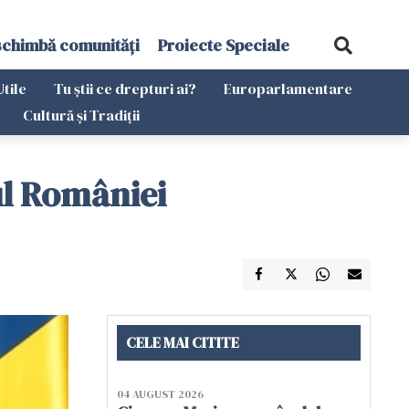
schimbă comunități
Proiecte Speciale
Utile
Tu știi ce drepturi ai?
Europarlamentare
Cultură și Tradiții
ul României
CELE MAI CITITE
04 AUGUST 2026