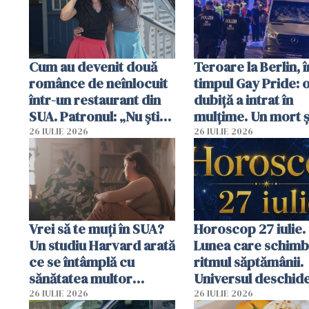
Cum au devenit două
Teroare la Berlin, î
românce de neînlocuit
timpul Gay Pride: 
într-un restaurant din
dubiță a intrat în
SUA. Patronul: „Nu știu
mulțime. Un mort ș
ce o să mă fac fără voi”
răniți
26 IULIE 2026
26 IULIE 2026
Vrei să te muți în SUA?
Horoscop 27 iulie.
Un studiu Harvard arată
Lunea care schim
ce se întâmplă cu
ritmul săptămânii.
sănătatea multor
Universul deschide
imigranți
neașteptate pentr
26 IULIE 2026
26 IULIE 2026