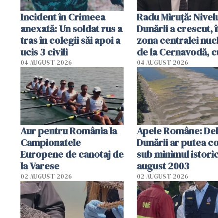
Incident în Crimeea
Radu Miruţă: Nivel
anexată: Un soldat rus a
Dunării a crescut, 
tras în colegii săi apoi a
zona centralei nuc
ucis 3 civili
de la Cernavodă, c
cm faţă de ziua tr
04 AUGUST 2026
04 AUGUST 2026
Aur pentru România la
Apele Române: Deb
Campionatele
Dunării ar putea c
Europene de canotaj de
sub minimul istoric
la Varese
august 2003
02 AUGUST 2026
02 AUGUST 2026