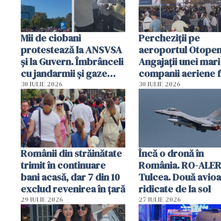
Mii de ciobani
Percheziții pe
protestează la ANSVSA
aeroportul Otopen
și la Guvern. Îmbrânceli
Angajații unei mari
cu jandarmii și gaze
companii aeriene 
lacrimogene
parfumuri, ceasuri 
30 IULIE 2026
30 IULIE 2026
mâncarea destinat
vânzării
Românii din străinătate
Încă o dronă în
trimit în continuare
România. RO-ALER
bani acasă, dar 7 din 10
Tulcea. Două avio
exclud revenirea în țară
ridicate de la sol
29 IULIE 2026
27 IULIE 2026