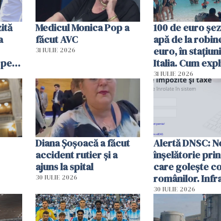
ită
Medicul Monica Pop a
100 de euro șez
a
făcut AVC
apă de la robine
euro, în stațiuni
31 IULIE 2026
 pe
Italia. Cum expl
 „Vom
autoritățile
31 IULIE 2026
Diana Șoșoacă a făcut
Alertă DNSC: N
accident rutier și a
înșelătorie pri
ajuns la spital
care golește co
românilor. Infr
30 IULIE 2026
folosesc numel
30 IULIE 2026
Ghișeul.ro și al 
Române