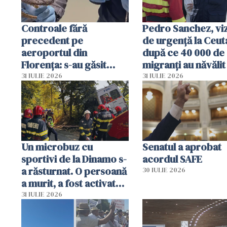
Controale fără
Pedro Sanchez, viz
precedent pe
de urgență la Ceut
aeroportul din
după ce 40 000 de
Florența: s-au găsit
migranți au năvălit
capete de aligator și o
teritoriul spaniol:
31 IULIE 2026
31 IULIE 2026
sumă imensă de bani
mobiliza toate
resursele"
Un microbuz cu
Senatul a aprobat
sportivi de la Dinamo s-
acordul SAFE
a răsturnat. O persoană
30 IULIE 2026
a murit, a fost activat
planul roșu de
31 IULIE 2026
intervenție