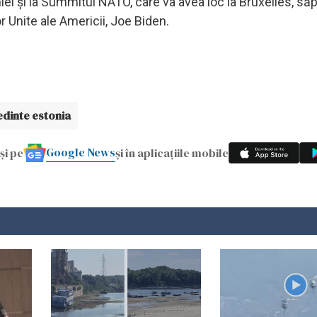
niei şi la Summitul NATO, care va avea loc la Bruxelles, s
or Unite ale Americii, Joe Biden.
dinte estonia
Google News
și pe
și în aplicațiile mobile