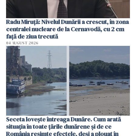
Radu Miruţă: Nivelul Dunării a crescut, în zona
centralei nucleare de la Cernavodă, cu 2 cm
faţă de ziua trecută
04 AUGUST 2026
Seceta lovește întreaga Dunăre. Cum arată
situația în toate țările dunărene și de ce
România resimte efectele, deși a plouat în