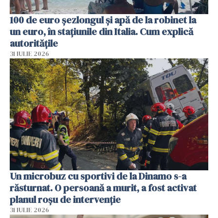
100 de euro șezlongul și apă de la robinet la
un euro, în stațiunile din Italia. Cum explică
autoritățile
31 IULIE 2026
Un microbuz cu sportivi de la Dinamo s-a
răsturnat. O persoană a murit, a fost activat
planul roșu de intervenție
31 IULIE 2026