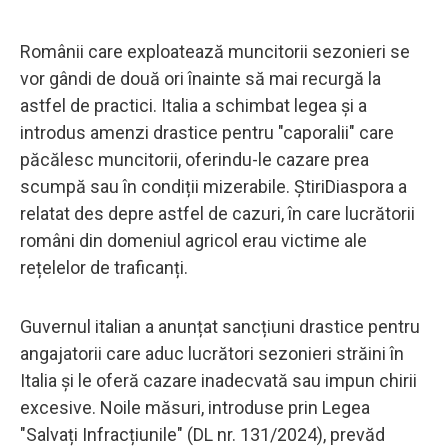
Românii care exploatează muncitorii sezonieri se
vor gândi de două ori înainte să mai recurgă la
astfel de practici. Italia a schimbat legea și a
introdus amenzi drastice pentru "caporalii" care
păcălesc muncitorii, oferindu-le cazare prea
scumpă sau în condiții mizerabile. ȘtiriDiaspora a
relatat des depre astfel de cazuri, în care lucrătorii
români din domeniul agricol erau victime ale
rețelelor de traficanți.
Guvernul italian a anunțat sancțiuni drastice pentru
angajatorii care aduc lucrători sezonieri străini în
Italia și le oferă cazare inadecvată sau impun chirii
excesive. Noile măsuri, introduse prin Legea
"Salvați Infracțiunile" (DL nr. 131/2024), prevăd