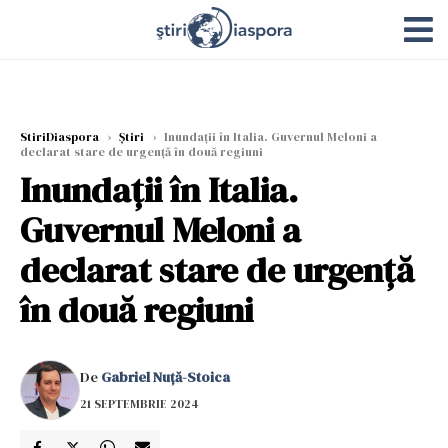
StiriDiaspora
›
Știri
›
Inundații în Italia. Guvernul Meloni a
declarat stare de urgență în două regiuni
Inundații în Italia.
Guvernul Meloni a
declarat stare de urgență
în două regiuni
De
Gabriel Nuță-Stoica
21 SEPTEMBRIE 2024