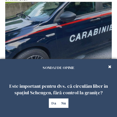
Român, în stare critică după ce a intrat într-o
SONDAJ DE OPINIE
casă din Italia. Proprietarul spune că s-a
apărat cu un cuțit
26 IULIE 2026
Este important pentru dvs. că circulăm liber în
spațiul Schengen, fără control la granițe?
Da
Nu