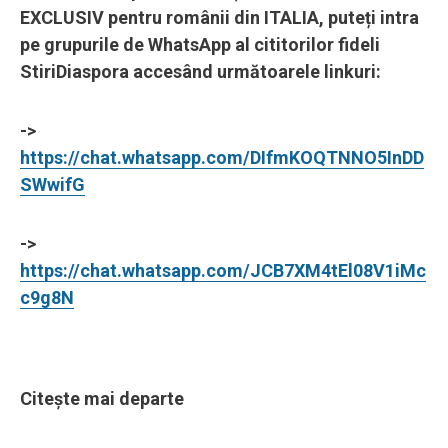
EXCLUSIV pentru românii din ITALIA, puteți intra
pe grupurile de WhatsApp al cititorilor fideli
StiriDiaspora accesând următoarele linkuri:
->
https://chat.whatsapp.com/DIfmKOQTNNO5InDD
SWwifG
->
https://chat.whatsapp.com/JCB7XM4tEl08V1iMc
c9g8N
Citește mai departe