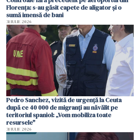
Florența: s-au găsit capete de aligator și o
sumă imensă de bani
31 IULIE 2026
Pedro Sanchez, vizită de urgență la Ceuta
după ce 40 000 de migranți au năvălit pe
teritoriul spaniol: „Vom mobiliza toate
resursele"
31 IULIE 2026