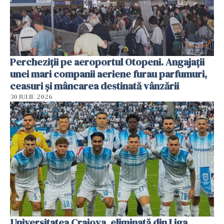
Percheziții pe aeroportul Otopeni. Angajații
unei mari companii aeriene furau parfumuri,
ceasuri și mâncarea destinată vânzării
30 IULIE 2026
Universitatea Craiova, eliminată din Liga