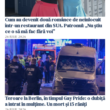
Cum au devenit două românce de neînlocuit
într-un restaurant din SUA. Patronul: „Nu știu
ce o să mă fac fără voi”
26 IULIE 2026
Teroare la Berlin, în timpul Gay Pride: o dubiță
a intrat în mulțime. Un mort și 15 răniți
26 IULIE 2026