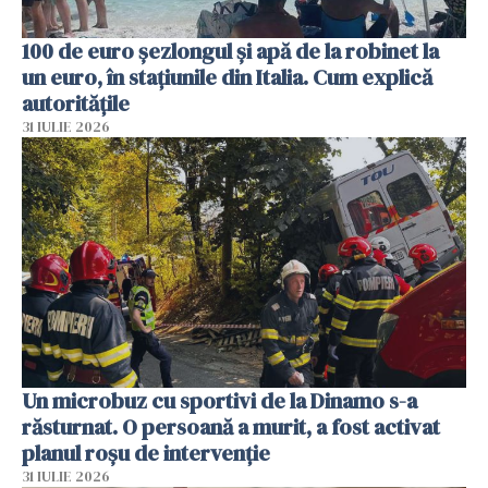
100 de euro șezlongul și apă de la robinet la
un euro, în stațiunile din Italia. Cum explică
autoritățile
31 IULIE 2026
Un microbuz cu sportivi de la Dinamo s-a
răsturnat. O persoană a murit, a fost activat
planul roșu de intervenție
31 IULIE 2026