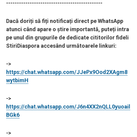
---------------------------------------------
Dacă doriți să fiți notificați direct pe WhatsApp
atunci când apare o știre importantă, puteți intra
pe unul din grupurile de dedicate cititorilor fideli
StiriDiaspora accesând următoarele linkuri:
->
https://chat.whatsapp.com/JJePx9Ood2XAgm8
wytbimH
->
https://chat.whatsapp.com/J6n4XX2nQLL0yuoail
BGk6
->