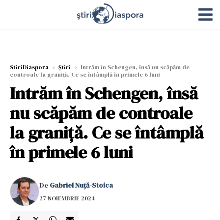
StiriDiaspora
›
Știri
›
Intrăm în Schengen, însă nu scăpăm de
controale la graniță. Ce se întâmplă în primele 6 luni
Intrăm în Schengen, însă
nu scăpăm de controale
la graniță. Ce se întâmplă
în primele 6 luni
De
Gabriel Nuță-Stoica
27 NOIEMBRIE 2024