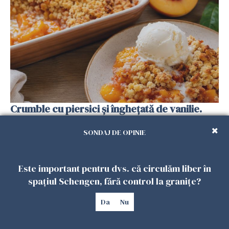
Crumble cu piersici și înghețată de vanilie.
Desertul verii care te cucerește de la prima
lingură
SONDAJ DE OPINIE
26 IULIE 2026
Este important pentru dvs. că circulăm liber în
spațiul Schengen, fără control la granițe?
Da
Nu