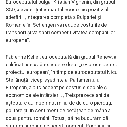
Eurodeputatul bulgar Kristian Vighenin, din grupul
S&D, a evidențiat impactul economic pozitiv al
aderării: „Integrarea completă a Bulgariei și
României în Schengen va reduce costurile de
transport și va spori competitivitatea companiilor
europene”.
Fabienne Keller, eurodeputată din grupul Renew, a
calificat această extindere drept „o victorie pentru
proiectul european”, în timp ce eurodeputatul Nicu
Ștefănuță, vicepreședinte al Parlamentului
European, a pus accent pe costurile sociale și
economice ale întârzierii. „Treisprezece ani de
așteptare au însemnat miliarde de euro pierduți,
poluare și un sentiment de cetățean de mâna a
doua pentru români. Totuși, să ne bucurăm că
suntem aproape de acest moment: România și