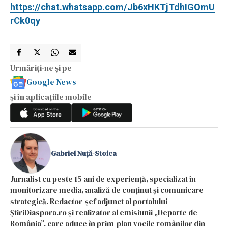
https://chat.whatsapp.com/Jb6xHKTjTdhIGOmU
rCk0qy
Urmăriți-ne și pe
Google News
și în aplicațiile mobile
Gabriel Nuță-Stoica
Jurnalist cu peste 15 ani de experiență, specializat în
monitorizare media, analiză de conținut și comunicare
strategică. Redactor-șef adjunct al portalului
ȘtiriDiaspora.ro și realizator al emisiunii „Departe de
România”, care aduce în prim-plan vocile românilor din