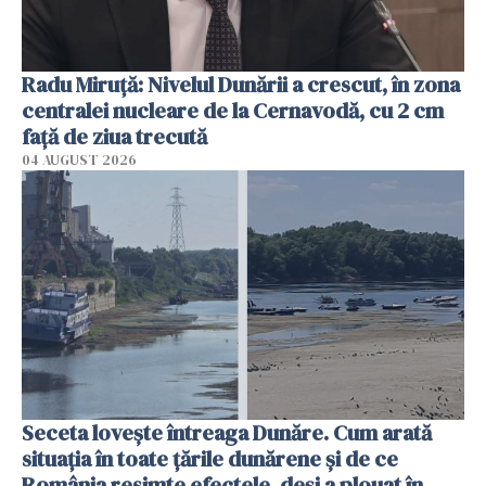
Radu Miruţă: Nivelul Dunării a crescut, în zona
centralei nucleare de la Cernavodă, cu 2 cm
faţă de ziua trecută
04 AUGUST 2026
Seceta lovește întreaga Dunăre. Cum arată
situația în toate țările dunărene și de ce
România resimte efectele, deși a plouat în