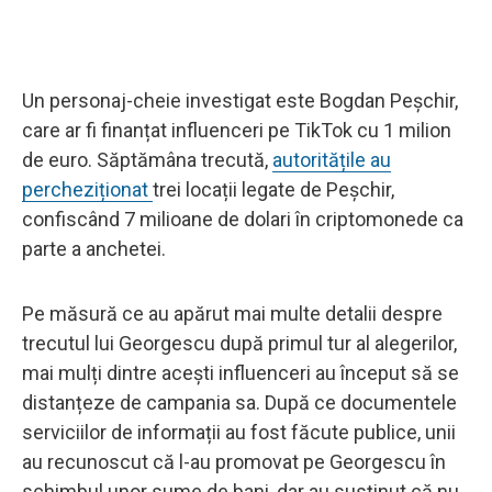
Un personaj-cheie investigat este Bogdan Peșchir,
care ar fi finanțat influenceri pe TikTok cu 1 milion
de euro. Săptămâna trecută,
autoritățile au
percheziționat
trei locații legate de Peșchir,
confiscând 7 milioane de dolari în criptomonede ca
parte a anchetei.
Pe măsură ce au apărut mai multe detalii despre
trecutul lui Georgescu după primul tur al alegerilor,
mai mulți dintre acești influenceri au început să se
distanțeze de campania sa. După ce documentele
serviciilor de informații au fost făcute publice, unii
au recunoscut că l-au promovat pe Georgescu în
schimbul unor sume de bani, dar au susținut că nu