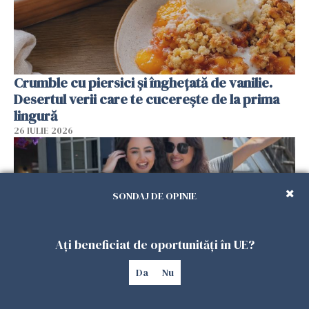
Crumble cu piersici și înghețată de vanilie.
Desertul verii care te cucerește de la prima
lingură
26 IULIE 2026
SONDAJ DE OPINIE
Ați beneficiat de oportunități în UE?
Da
Nu
Cum au devenit două românce de neînlocuit