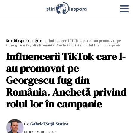
StiriDiaspora
›
Știri
›
Influencerii TikTok care l-au promovat pe
Georgescu fug din România. Anchetă privind rolul lor în campanie
Influencerii TikTok care l-
au promovat pe
Georgescu fug din
România. Anchetă privind
rolul lor în campanie
De
Gabriel Nuță-Stoica
13 DECEMBRIE 2024