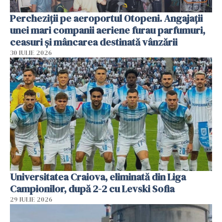
Percheziții pe aeroportul Otopeni. Angajații
unei mari companii aeriene furau parfumuri,
ceasuri și mâncarea destinată vânzării
30 IULIE 2026
Universitatea Craiova, eliminată din Liga
Campionilor, după 2-2 cu Levski Sofia
29 IULIE 2026