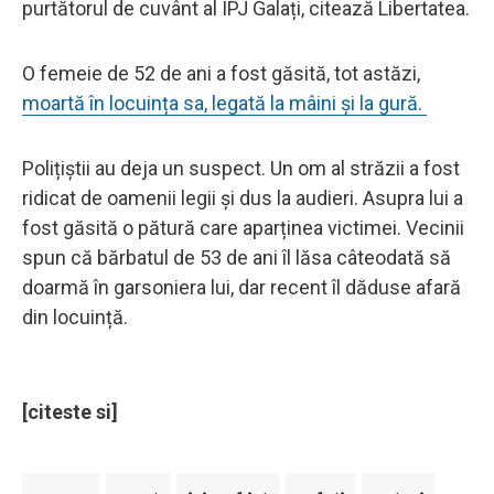
purtătorul de cuvânt al IPJ Galați, citează Libertatea.
O femeie de 52 de ani a fost găsită, tot astăzi,
moartă în locuința sa, legată la mâini și la gură.
Polițiștii au deja un suspect. Un om al străzii a fost
ridicat de oamenii legii și dus la audieri. Asupra lui a
fost găsită o pătură care aparținea victimei. Vecinii
spun că bărbatul de 53 de ani îl lăsa câteodată să
doarmă în garsoniera lui, dar recent îl dăduse afară
din locuință.
[citeste si]