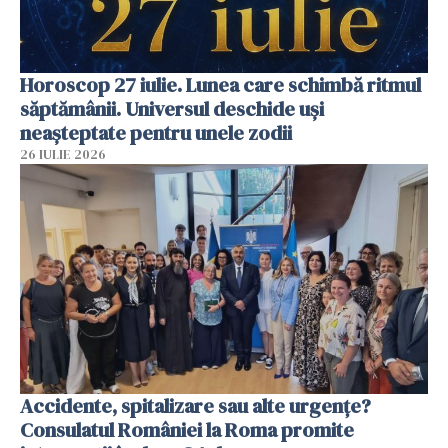
Horoscop 27 iulie. Lunea care schimbă ritmul
săptămânii. Universul deschide uși
neașteptate pentru unele zodii
26 IULIE 2026
Accidente, spitalizare sau alte urgențe?
Consulatul României la Roma promite