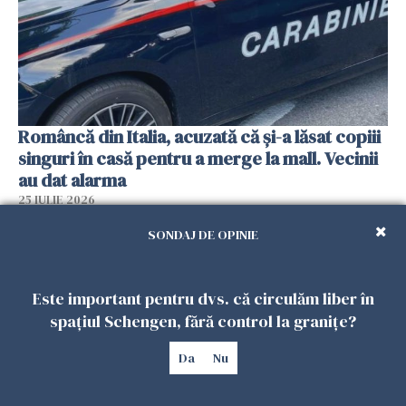
Româncă din Italia, acuzată că și-a lăsat copiii
singuri în casă pentru a merge la mall. Vecinii
au dat alarma
25 IULIE 2026
SONDAJ DE OPINIE
Este important pentru dvs. că circulăm liber în
spațiul Schengen, fără control la granițe?
Da
Nu