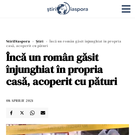
StiriDiaspora
›
Știri
›
Încă un român găsit înjunghiat în propria
casă, acoperit cu pături
Încă un român găsit
înjunghiat în propria
casă, acoperit cu pături
08 APRILIE 2021