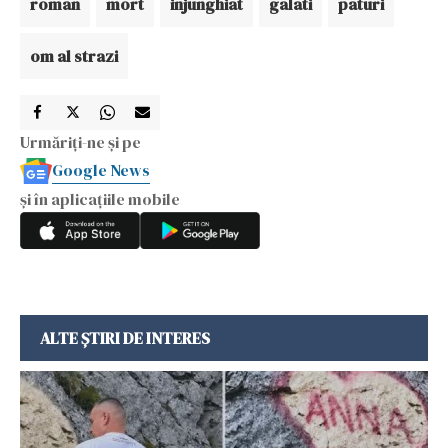
roman
mort
injunghiat
galati
paturi
om al strazi
Urmăriți-ne și pe
Google News
și în aplicațiile mobile
ALTE ȘTIRI DE INTERES