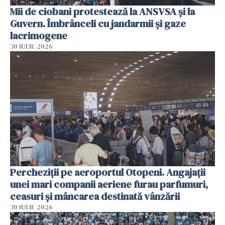
Mii de ciobani protestează la ANSVSA și la
Guvern. Îmbrânceli cu jandarmii și gaze
lacrimogene
30 IULIE 2026
Percheziții pe aeroportul Otopeni. Angajații
unei mari companii aeriene furau parfumuri,
ceasuri și mâncarea destinată vânzării
30 IULIE 2026