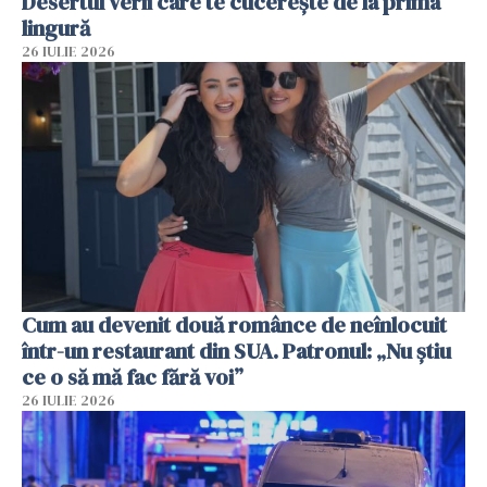
Desertul verii care te cucerește de la prima
lingură
26 IULIE 2026
Cum au devenit două românce de neînlocuit
într-un restaurant din SUA. Patronul: „Nu știu
ce o să mă fac fără voi”
26 IULIE 2026