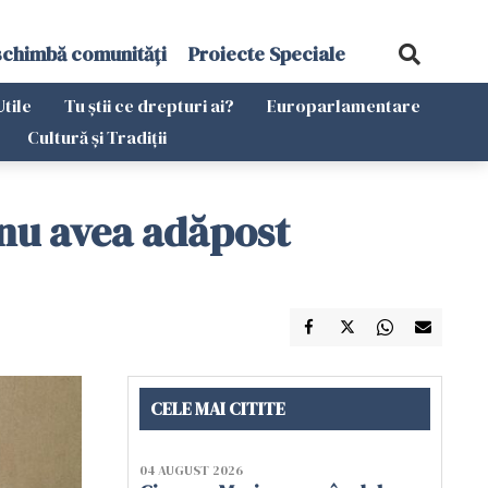
schimbă comunități
Proiecte Speciale
Utile
Tu știi ce drepturi ai?
Europarlamentare
Cultură și Tradiții
 nu avea adăpost
CELE MAI CITITE
04 AUGUST 2026