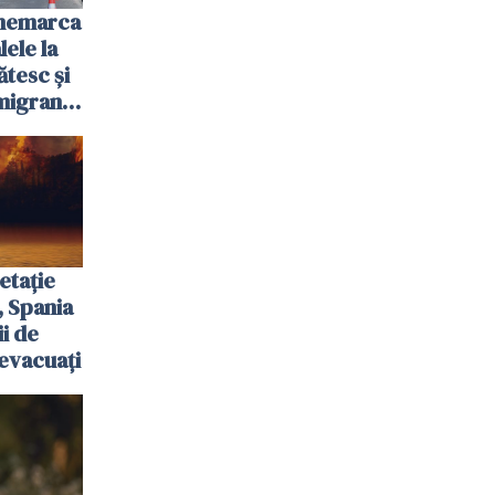
anemarca
ele la
ătesc și
igranții
etație
, Spania
ii de
evacuați