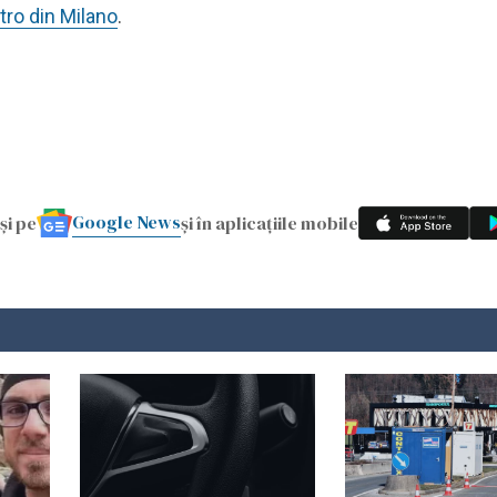
tro din Milano
.
Google News
și pe
și în aplicațiile mobile