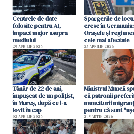
Centrele de date
Spargerile de locu
folosite pentru AI,
cresc în Germania:
impact major asupra
Orașele și regiune
mediului
cele mai afectate
29 APRILIE 2026
25 APRILIE 2026
Tânăr de 22 de ani,
Ministrul Muncii s
împușcat de un polițist,
că patronii prefer
în Mureș, după ce l-a
muncitorii migranț
lovit în cap
pentru că sunt "uş
dispensabili"
02 APRILIE 2026
21 MARTIE 2026