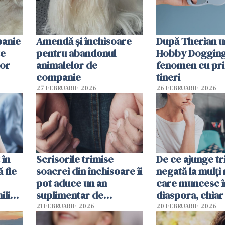
panie
Amendă și închisoare
După Therian 
te
pentru abandonul
Hobby Dogging,
lor
animalelor de
fenomen cu pri
companie
tineri
27 FEBRUARIE 2026
26 FEBRUARIE 2026
 în
Scrisorile trimise
De ce ajunge tr
ă fie
soacrei din închisoare îi
negată la mulți
pot aduce un an
care muncesc î
liști
suplimentar de
diaspora, chiar
închisoare unui român
viața pare mai s
21 FEBRUARIE 2026
20 FEBRUARIE 2026
condamnat în Spania
financiar?