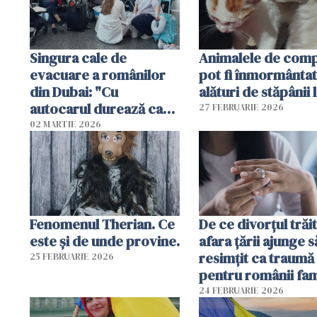
Singura cale de
Animalele de com
evacuare a românilor
pot fi înmormânta
din Dubai: "Cu
alături de stăpânii 
autocarul durează cam
27 FEBRUARIE 2026
două zile"
02 MARTIE 2026
Fenomenul Therian. Ce
De ce divorțul trăit
este și de unde provine.
afara țării ajunge s
resimțit ca traumă
25 FEBRUARIE 2026
pentru românii fami
și tradiționaliști?
24 FEBRUARIE 2026