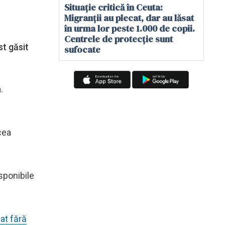
Situație critică în Ceuta:
Migranții au plecat, dar au lăsat
în urma lor peste 1.000 de copii.
Centrele de protecție sunt
st găsit
sufocate
.
ăcea
sponibile
bat fără