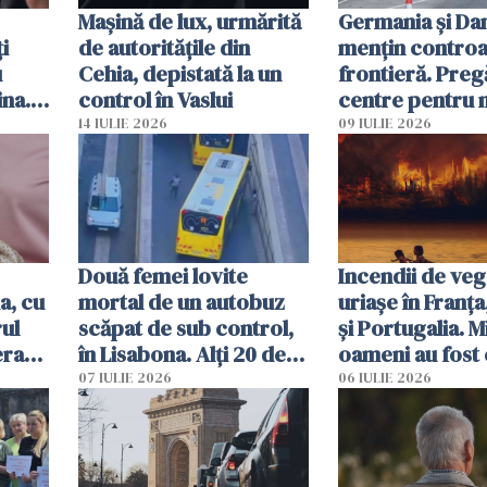
Mașină de lux, urmărită
Germania și D
i
de autoritățile din
mențin controal
u
Cehia, depistată la un
frontieră. Preg
ina.
control în Vaslui
centre pentru m
caută
respinși din UE
14 IULIE 2026
09 IULIE 2026
Două femei lovite
Incendii de veg
a, cu
mortal de un autobuz
uriașe în Franța
ul
scăpat de sub control,
și Portugalia. M
erau
în Lisabona. Alți 20 de
oameni au fost 
tă
oameni sunt răniți
07 IULIE 2026
06 IULIE 2026