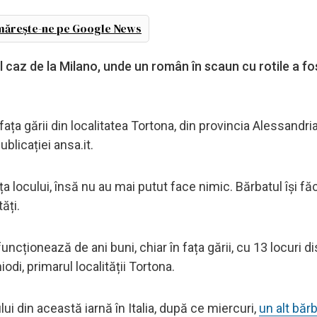
ărește-ne pe Google News
ul caz de la Milano, unde un român în scaun cu rotile a fo
ața gării din localitatea Tortona, din provincia Alessandria
ublicației ansa.it.
fața locului, însă nu au mai putut face nimic. Bărbatul își f
ăți.
cționează de ani buni, chiar în fața gării, cu 13 locuri di
di, primarul localității Tortona.
i din această iarnă în Italia, după ce miercuri,
un alt băr