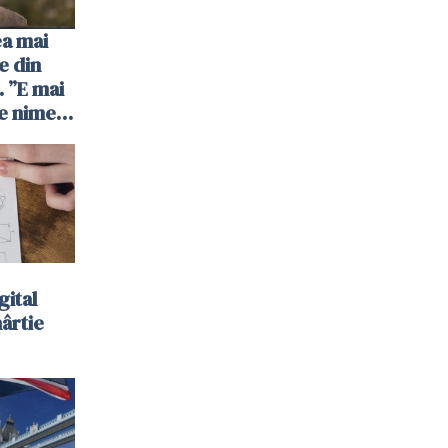
ea mai
e din
 ”E mai
e nimeni
”
gital
hârtie