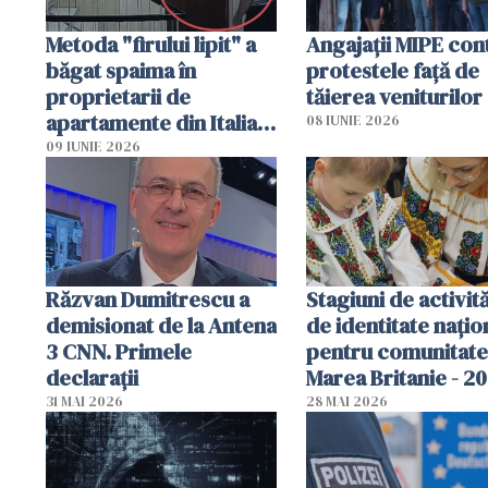
Metoda "firului lipit" a
Angajaţii MIPE con
băgat spaima în
protestele faţă de
proprietarii de
tăierea veniturilor
apartamente din Italia.
08 IUNIE 2026
Poliția, sesizată
09 IUNIE 2026
Răzvan Dumitrescu a
Stagiuni de activită
demisionat de la Antena
de identitate națio
3 CNN. Primele
pentru comunitate
declarații
Marea Britanie - 2
31 MAI 2026
28 MAI 2026