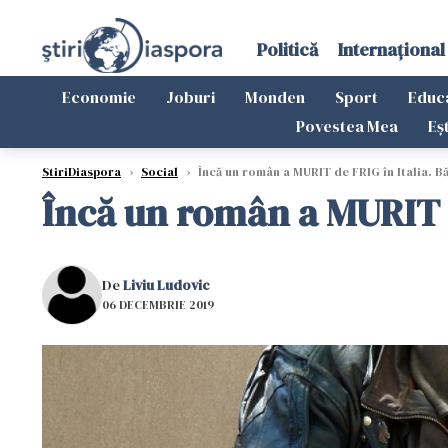
Politică
Internațional
Economie
Joburi
Monden
Sport
Educ
Povestea Mea
Eș
StiriDiaspora
›
Social
›
Încă un român a MURIT de FRIG în Italia. B
Încă un român a MURIT d
De
Liviu Ludovic
06 DECEMBRIE 2019