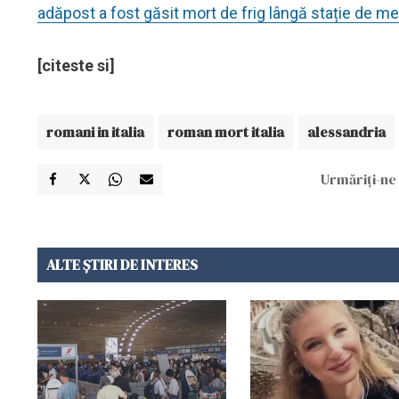
adăpost a fost găsit mort de frig lângă stație de me
[citeste si]
romani in italia
roman mort italia
alessandria
Urmăriți-ne 
ALTE ȘTIRI DE INTERES