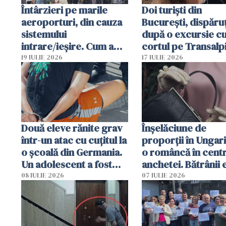
Întârzieri pe marile
Doi turiști din
aeroporturi, din cauza
București, dispăruț
sistemului
după o excursie c
intrare/ieșire. Cum a
cortul pe Transalp
ajuns o femeie să fie
Poliția și familia îi 
19 IULIE 2026
17 IULIE 2026
arestată în Cluj-Napoca
Două eleve rănite grav
Înșelăciune de
într-un atac cu cuțitul la
proporții în Ungari
o școală din Germania.
o româncă în centr
Un adolescent a fost
anchetei. Bătrânii 
arestat
puși să lase la poar
08 IULIE 2026
07 IULIE 2026
genți cu aur și bani