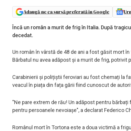
Adaugă-ne ca sursă preferată în Google
Urm
Încă un român a murit de frig în Italia. După tragic
decedat.
Un român în vârstă de 48 de ani a fost găsit mort în f
Bărbatul nu avea adăpost și a murit de frig, potrivit p
Carabinierii și polițiștii feroviari au fost chemați la 
veacul în piața din fața gării fiind cunoscut de autorit
"Ne pare extrem de rău! Un adăpost pentru bărbați fun
pentru persoanele nevoiașe", a declarat Federico Chio
Românul mort în Tortona este a doua victimă a frigulu