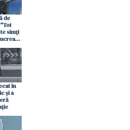
ă de
 "Tot
 te simți
 lucrează
nia,
fel"
cat în
c și a
jeră
ație