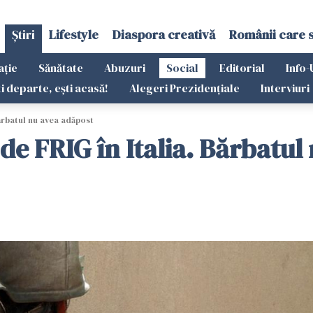
Știri
Lifestyle
Diaspora creativă
Românii care 
ație
Sănătate
Abuzuri
Social
Editorial
Info-
ti departe, ești acasă!
Alegeri Prezidențiale
Interviuri
ărbatul nu avea adăpost
e FRIG în Italia. Bărbatul