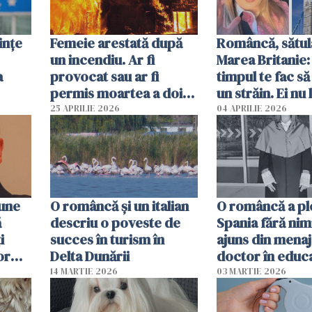
ințe
Femeie arestată după
Româncă, sătul
un incendiu. Ar fi
Marea Britanie:
a
provocat sau ar fi
timpul te fac să
permis moartea a doi
un străin. Ei nu
copii de 1 an și 3 ani
ca noi. În Româ
25 APRILIE 2026
04 APRILIE 2026
oamenii sunt alt
pune
O româncă și un italian
O româncă a ple
ă
descriu o poveste de
Spania fără nimi
i
succes în turism în
ajuns din mena
or
Delta Dunării
doctor în educ
14 MARTIE 2026
03 MARTIE 2026