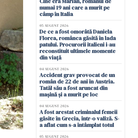
Cine era Marian, românul de
numai 19 ani care a murit pe
câmp în Italia
05 AUGUST 2026
De ce a fost omorâtă Daniela
Florea, românca găsită în lada
patului. Procurorii italieni i-au
reconstituit ultimele momente
din viață
04 AUGUST 2026
Accident grav provocat de un
român de 22 de ani în Austria.
Tatăl său a fost aruncat din
mașină și a murit pe loc
04 AUGUST 2026
A fost arestat criminalul femeii
găsite în Grecia, într-o valiză. S-
a aflat cum s-a întâmplat totul
05 AUGUST 2026