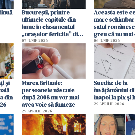
tinuă
București, printre
Aceasta este c
ultimele capitale din
mare schimbar
lume în clasamentul
satul românesc.
„orașelor fericite” din
greu că nu mai 
2026
pe-aici, prin jur
07 IUNIE 2026
06 IUNIE 2026
ți și
Marea Britanie:
Suedia: de la
nală
persoanele născute
învățământul di
a din
după 2008 nu vor mai
înapoi la pix și 
026
avea voie să fumeze
29 APRILIE 2026
29 APRILIE 2026