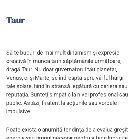
Taur
Să te bucuri de mai mult dinamism și expresie
creativă în munca ta în săptămânile următoare,
dragă Taur. Nu doar guvernatorul tău planetar,
Venus, ci și Marte, se îndreaptă spre vârful hărții
tale solare, fiind în strânsă legătură cu cariera sau
reputația. Sunteți simpatic la nivel profesional sau
public. Astăzi, fii atent la acțiunile sau vorbele
impulsive.
Poate exista o anumită tendință de a evalua greșit
energia sau timpul necesar pentru a face lucrurile.