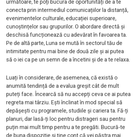
următoare, te poți bucura de oportunități de a te
conecta prin intermediul comunicațiilor la distanță,
evenimentelor culturale, educației superioare,
cunoștințelor sau grupurilor. O abordare directă și
deschisă funcționează cu adevărat în favoarea ta.
Pe de altă parte, Luna se mută în sectorul tău de
intimitate pentru mai bine de două zile și ai putea
să o iei ca pe un semn de a încetini și de a te relaxa.
Luați în considerare, de asemenea, că există o
anumită tendință de a evalua greșit cât de mult
puteți face. Încearcă să nu accepți ceva ce ai putea
regreta mai târziu. Ești înclinat în mod special să
depășești cu programele, studiile și cariera ta. Fă-ți
planuri, dar lasă-ți loc pentru distrageri sau pentru
puțin mai mult timp pentru a te pregăti. Bucură-te
de buna dispoziție și ține cont că vei păstra mai