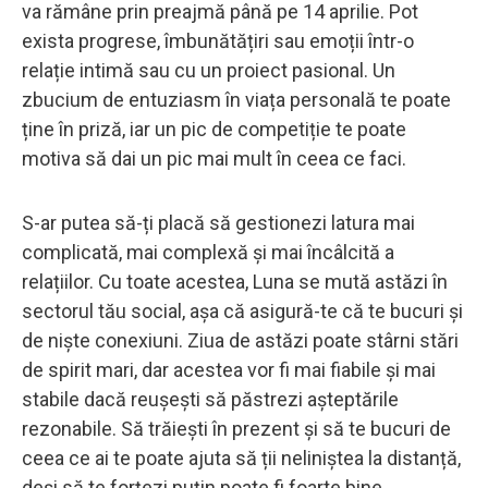
va rămâne prin preajmă până pe 14 aprilie. Pot
exista progrese, îmbunătățiri sau emoții într-o
relație intimă sau cu un proiect pasional. Un
zbucium de entuziasm în viața personală te poate
ține în priză, iar un pic de competiție te poate
motiva să dai un pic mai mult în ceea ce faci.
S-ar putea să-ți placă să gestionezi latura mai
complicată, mai complexă și mai încâlcită a
relațiilor. Cu toate acestea, Luna se mută astăzi în
sectorul tău social, așa că asigură-te că te bucuri și
de niște conexiuni. Ziua de astăzi poate stârni stări
de spirit mari, dar acestea vor fi mai fiabile și mai
stabile dacă reușești să păstrezi așteptările
rezonabile. Să trăiești în prezent și să te bucuri de
ceea ce ai te poate ajuta să ții neliniștea la distanță,
deși să te forțezi puțin poate fi foarte bine.