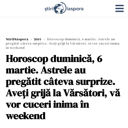
StiriDiaspora
›
Știri
›
Horoscop duminică, 6 martie. Astrele au
pregătit câteva surprize. Aveți grijă la Vărsători, vă vor cuceri inima
în weekend
Horoscop duminică, 6
martie. Astrele au
pregătit câteva surprize.
Aveți grijă la Vărsători, vă
vor cuceri inima în
weekend