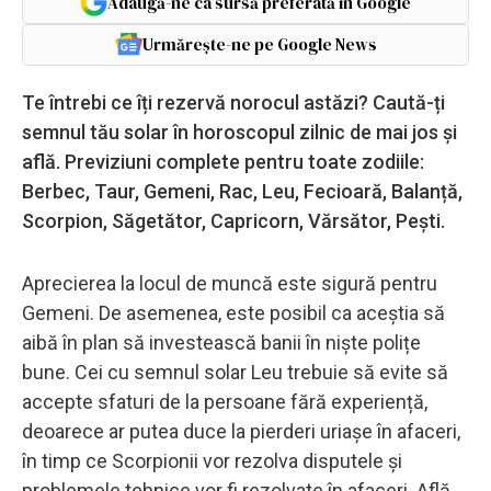
Adaugă-ne ca sursă preferată în Google
Urmărește-ne pe Google News
Te întrebi ce îți rezervă norocul astăzi? Caută-ți
semnul tău solar în horoscopul zilnic de mai jos și
află. Previziuni complete pentru toate zodiile:
Berbec, Taur, Gemeni, Rac, Leu, Fecioară, Balanță,
Scorpion, Săgetător, Capricorn, Vărsător, Pești.
Aprecierea la locul de muncă este sigură pentru
Gemeni. De asemenea, este posibil ca aceștia să
aibă în plan să investească banii în niște polițe
bune. Cei cu semnul solar Leu trebuie să evite să
accepte sfaturi de la persoane fără experiență,
deoarece ar putea duce la pierderi uriașe în afaceri,
în timp ce Scorpionii vor rezolva disputele și
problemele tehnice vor fi rezolvate în afaceri. Află