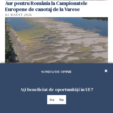
Aur pentru România la Campionatele
Europene de canotaj de la Varese
02 AUGUST 2026
SONDAJ DE OPINIE
Apele Române: Debitul Dunării ar putea
coborî sub minimul istoric din august 2003
Ați beneficiat de oportunități în UE?
02 AUGUST 2026
Da
Nu