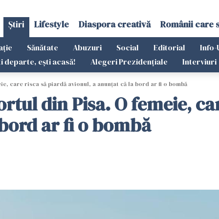
Știri
Lifestyle
Diaspora creativă
Românii care 
ație
Sănătate
Abuzuri
Social
Editorial
Info-
ti departe, ești acasă!
Alegeri Prezidențiale
Interviuri
e, care risca să piardă avionul, a anunțat că la bord ar fi o bombă
rtul din Pisa. O femeie, car
 bord ar fi o bombă