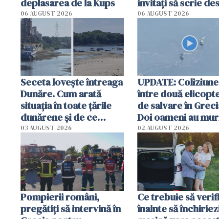
deplasarea de la Kups
invitați să scrie de
România într-un v
06 AUGUST 2026
06 AUGUST 2026
special
Seceta lovește întreaga
UPDATE: Coliziune
Dunăre. Cum arată
între două elicopt
situația în toate țările
de salvare în Greci
dunărene și de ce
Doi oameni au mur
România resimte
03 AUGUST 2026
02 AUGUST 2026
efectele, deși a plouat
în iulie
Pompierii români,
Ce trebuie să verif
pregătiţi să intervină în
înainte să închiriez