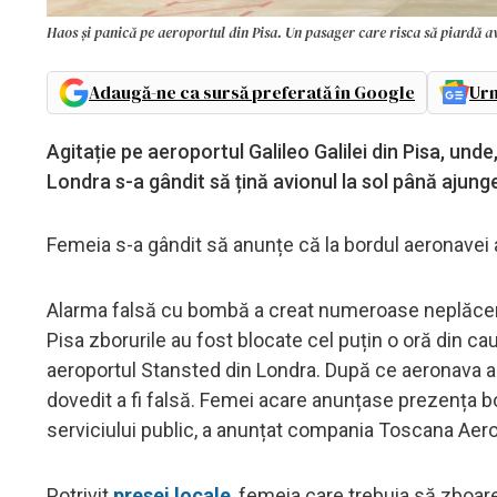
Haos și panică pe aeroportul din Pisa. Un pasager care risca să piardă a
Adaugă-ne ca sursă preferată în Google
Urm
Agitație pe aeroportul Galileo Galilei din Pisa, unde,
Londra s-a gândit să țină avionul la sol până ajunge
Femeia s-a gândit să anunțe că la bordul aeronavei a
Alarma falsă cu bombă a creat numeroase neplăceri 
Pisa zborurile au fost blocate cel puțin o oră din c
aeroportul Stansted din Londra. După ce aeronava a f
dovedit a fi falsă. Femei acare anunțase prezența b
serviciului public, a anunțat compania Toscana Aero
Potrivit
presei locale
, femeia care trebuia să zboare, 