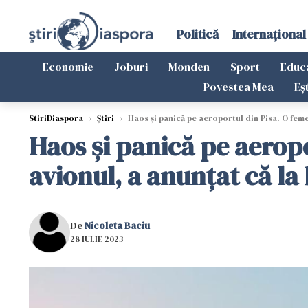
Politică
Internațional
Economie
Joburi
Monden
Sport
Educ
Povestea Mea
Eș
StiriDiaspora
›
Știri
›
Haos și panică pe aeroportul din Pisa. O femei
Haos și panică pe aeropo
avionul, a anunțat că la
De
Nicoleta Baciu
28 IULIE 2023