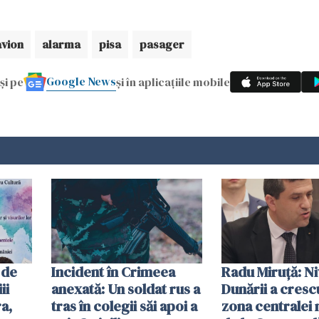
avion
alarma
pisa
pasager
Google News
și pe
și în aplicațiile mobile
 de
Incident în Crimeea
Radu Miruţă: Ni
ii
anexată: Un soldat rus a
Dunării a crescu
a,
tras în colegii săi apoi a
zona centralei 