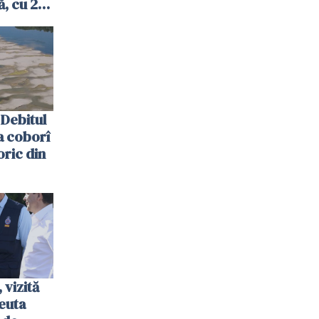
, cu 2
 trecută
Debitul
a coborî
oric din
vizită
euta