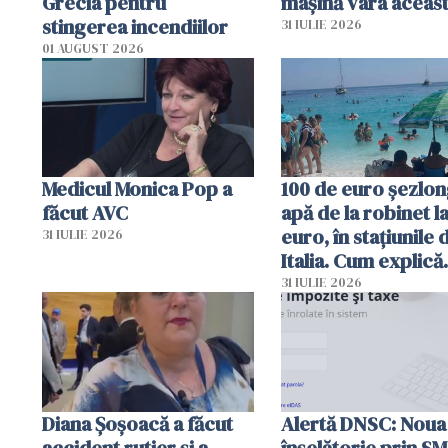
Grecia pentru
mașină vara aceas
stingerea incendiilor
31 IULIE 2026
01 AUGUST 2026
Medicul Monica Pop a
100 de euro șezlong
făcut AVC
apă de la robinet l
euro, în stațiunile 
31 IULIE 2026
Italia. Cum explică
autoritățile
31 IULIE 2026
Diana Șoșoacă a făcut
Alertă DNSC: Noua
accident rutier și a
înșelătorie prin S