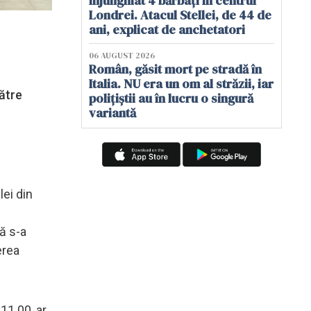
înjunghiat 4 bărbați în centrul
Londrei. Atacul Stellei, de 44 de
ani, explicat de anchetatori
06 AUGUST 2026
Român, găsit mort pe stradă în
Italia. NU era un om al străzii, iar
către
polițiștii au în lucru o singură
variantă
ei din
ă s-a
erea
 11.00, ar