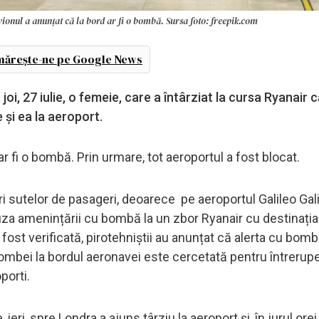
vionul a anunțat că la bord ar fi o bombă. Sursa foto: freepik.com
ărește-ne pe Google News
 joi, 27 iulie, o femeie, care a întârziat la cursa Ryanair 
 și ea la aeroport.
r fi o bombă. Prin urmare, tot aeroportul a fost blocat.
sutelor de pasageri, deoarece pe aeroportul Galileo Galil
auza amenințării cu bombă la un zbor Ryanair cu destinația
ost verificată, pirotehniștii au anunțat că alerta cu bomb
ombei la bordul aeronavei este cercetată pentru întrerup
porti.
ieri, spre Londra a ajuns târziu la aeroport și, în jurul orei