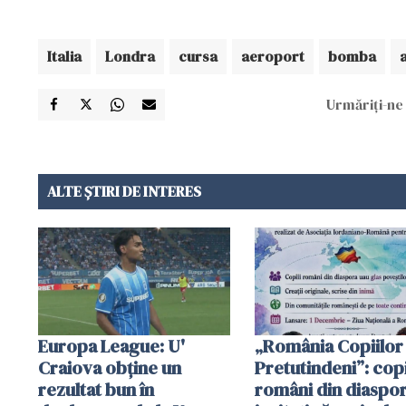
Italia
Londra
cursa
aeroport
bomba
Urmăriți-ne 
ALTE ȘTIRI DE INTERES
Europa League: U'
„România Copiilor
Craiova obține un
Pretutindeni”: copi
rezultat bun în
români din diaspor