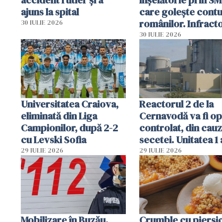
ajuns la spital
care golește contu
românilor. Infracto
30 IULIE 2026
folosesc numele
30 IULIE 2026
Ghișeul.ro și al Poli
Române
Universitatea Craiova,
Reactorul 2 de la
eliminată din Liga
Cernavodă va fi op
Campionilor, după 2-2
controlat, din cau
cu Levski Sofia
secetei. Unitatea 1 
deja oprită
29 IULIE 2026
29 IULIE 2026
Mobilizare în Buzău.
Crumble cu piersici