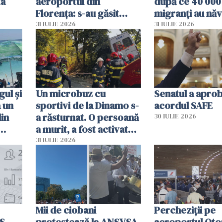
ta
aeroportul din
după ce 40 000
Florența: s-au găsit
migranți au năv
capete de aligator și o
teritoriul spani
31 IULIE 2026
31 IULIE 2026
sumă imensă de bani
mobiliza toate
resursele"
ul și
Un microbuz cu
Senatul a apro
a un
sportivi de la Dinamo s-
acordul SAFE
din
a răsturnat. O persoană
30 IULIE 2026
a murit, a fost activat
planul roșu de
31 IULIE 2026
intervenție
Mii de ciobani
Percheziții pe
MS
protestează la ANSVSA
aeroportul Oto