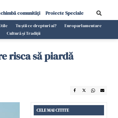
schimbă comunități
Proiecte Speciale
Utile
Tu știi ce drepturi ai?
Europarlamentare
Cultură și Tradiții
e risca să piardă
CELE MAI CITITE