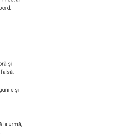
bord.
ră și
falsă.
iunile și
ă la urmă,
.