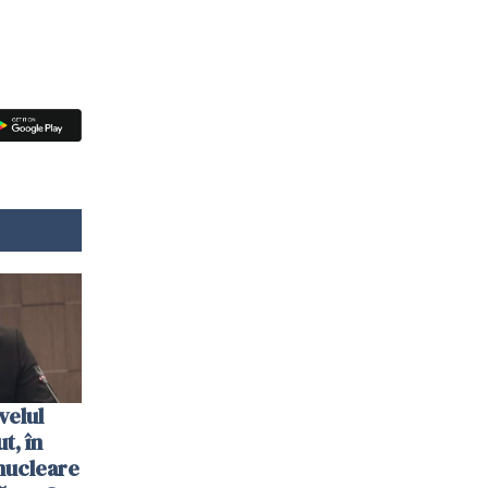
velul
t, în
nucleare