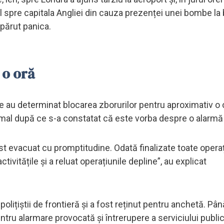
l spre capitala Angliei din cauza prezenței unei bombe la 
apărut panica.
 o oră
e au determinat blocarea zborurilor pentru aproximativ o o
ormal după ce s-a constatat că este vorba despre o alarmă 
st evacuat cu promptitudine. Odată finalizate toate operaț
ctivitățile și a reluat operațiunile depline”, au explicat
olițiștii de frontieră și a fost reținut pentru anchetă. Pân
ntru alarmare provocată și întrerupere a serviciului public