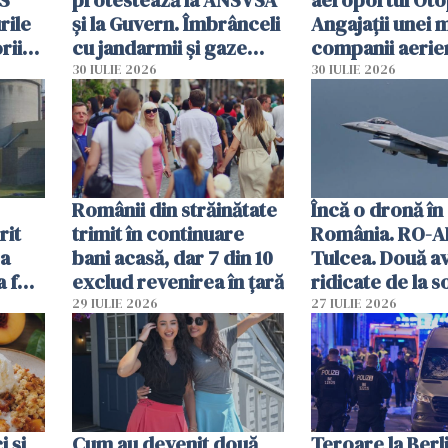
rile
și la Guvern. Îmbrânceli
Angajații unei 
rii
cu jandarmii și gaze
companii aerie
lacrimogene
parfumuri, ceas
30 IULIE 2026
30 IULIE 2026
ției
mâncarea desti
vânzării
Românii din străinătate
Încă o dronă în
rit
trimit în continuare
România. RO-A
za
bani acasă, dar 7 din 10
Tulcea. Două a
a fost
exclud revenirea în țară
ridicate de la s
29 IULIE 2026
27 IULIE 2026
 și
Cum au devenit două
Teroare la Berli