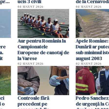
spre
ucis 3 civili
de la Cernavodă
olum
cm faţă de ziua
04 AUGUST 2026
04 AUGUST 2026
Aur pentru România la
Apele Române: 
ere
Campionatele
Dunării ar pute
a.
Europene de canotaj de
sub minimul ist
it
la Varese
august 2003
02 AUGUST 2026
02 AUGUST 2026
ici
Controale fără
Pedro Sanchez, 
i o
precedent pe
de urgență la C