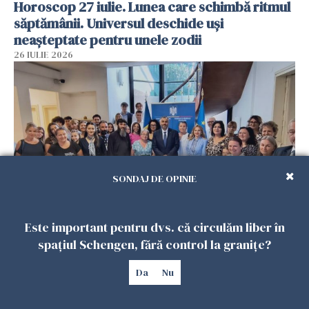
Horoscop 27 iulie. Lunea care schimbă ritmul
săptămânii. Universul deschide uși
neașteptate pentru unele zodii
26 IULIE 2026
SONDAJ DE OPINIE
Accidente, spitalizare sau alte urgențe?
Este important pentru dvs. că circulăm liber în
Consulatul României la Roma promite
spațiul Schengen, fără control la granițe?
intervenții în doar 24 de ore
Da
Nu
26 IULIE 2026