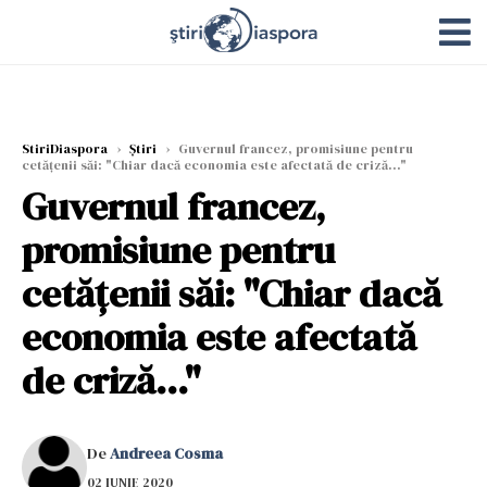
StiriDiaspora
›
Știri
›
Guvernul francez, promisiune pentru
cetăţenii săi: "Chiar dacă economia este afectată de criză..."
Guvernul francez,
promisiune pentru
cetăţenii săi: "Chiar dacă
economia este afectată
de criză..."
De
Andreea Cosma
02 IUNIE 2020