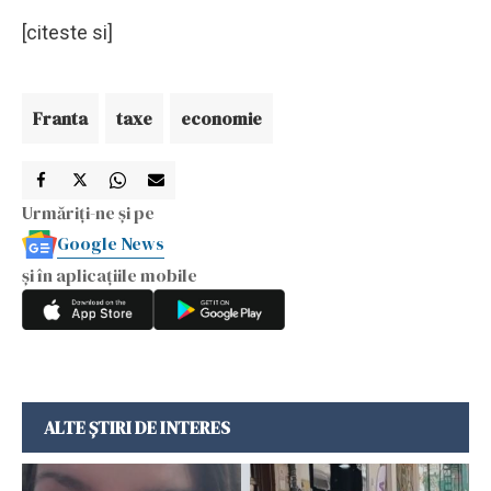
[citeste si]
Franta
taxe
economie
Urmăriți-ne și pe
Google News
și în aplicațiile mobile
ALTE ȘTIRI DE INTERES