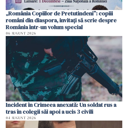
„România Copiilor de Pretutindeni”: copiii
români din diaspora, invitați să scrie despre
România într-un volum special
06 AUGUST 2026
Incident în Crimeea anexată: Un soldat rus a
tras în colegii săi apoi a ucis 3 civili
04 AUGUST 2026